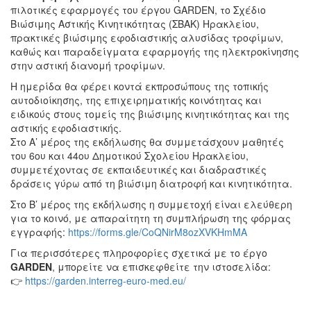
πιλοτικές εφαρμογές του έργου GARDEN, το Σχέδιο
Βιώσιμης Αστικής Κινητικότητας (ΣΒΑΚ) Ηρακλείου,
πρακτικές βιώσιμης εφοδιαστικής αλυσίδας τροφίμων,
καθώς και παραδείγματα εφαρμογής της ηλεκτροκίνησης
στην αστική διανομή τροφίμων.
Η ημερίδα θα φέρει κοντά εκπροσώπους της τοπικής
αυτοδιοίκησης, της επιχειρηματικής κοινότητας και
ειδικούς στους τομείς της βιώσιμης κινητικότητας και της
αστικής εφοδιαστικής.
Στο Α’ μέρος της εκδήλωσης θα συμμετάσχουν μαθητές
του 6ου και 44ου Δημοτικού Σχολείου Ηρακλείου,
συμμετέχοντας σε εκπαιδευτικές και διαδραστικές
δράσεις γύρω από τη βιώσιμη διατροφή και κινητικότητα.
Στο Β’ μέρος της εκδήλωσης η συμμετοχή είναι ελεύθερη
για το κοινό, με απαραίτητη τη συμπλήρωση της φόρμας
εγγραφής:
https://forms.gle/CoQNirM8ozXVKHmMA
Για περισσότερες πληροφορίες σχετικά με το έργο
GARDEN
, μπορείτε να επισκεφθείτε την ιστοσελίδα:
👉
https://garden.interreg-euro-med.eu/