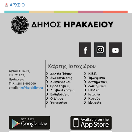
ΑΡΧΕΙΟ
Χάρτης Ιστοχώρου
Αγίου Τίτου 1,
Δελτία Τύπου
Κ.Ε.Π.
Τ.Κ. 71202,
Ανακοινώσεις
Τηλέφωνα
Ηράκλειο
Διαγωνισμοί
e-Υπηρεσίες
Τηλ.: 2813-409000
Προσλήψεις
e-Αιτήματα
email:
info@heraklion.gr
Διαβουλεύσεις
Η Πόλη
Εκδηλώσεις
Ιστορία
Ο Δήμος
Κνωσός
Υπηρεσίες
Μουσεία