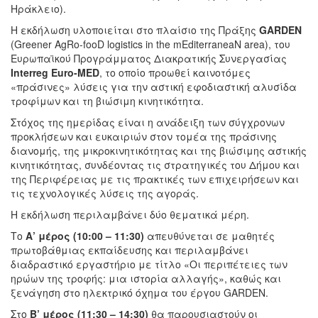
Ηράκλειο).
Η εκδήλωση υλοποιείται στο πλαίσιο της Πράξης
GARDEN
(Greener AgRo-fooD logistics in the mEditerraneaN area), του
Ευρωπαϊκού Προγράμματος Διακρατικής Συνεργασίας
Interreg Euro-MED
, το οποίο προωθεί καινοτόμες
«πράσινες» λύσεις για την αστική εφοδιαστική αλυσίδα
τροφίμων και τη βιώσιμη κινητικότητα.
Στόχος της ημερίδας είναι η ανάδειξη των σύγχρονων
προκλήσεων και ευκαιριών στον τομέα της πράσινης
διανομής, της μικροκινητικότητας και της βιώσιμης αστικής
κινητικότητας, συνδέοντας τις στρατηγικές του Δήμου και
της Περιφέρειας με τις πρακτικές των επιχειρήσεων και
τις τεχνολογικές λύσεις της αγοράς.
Η εκδήλωση περιλαμβάνει δύο θεματικά μέρη.
Το
Α’ μέρος (10:00 – 11:30)
απευθύνεται σε μαθητές
πρωτοβάθμιας εκπαίδευσης και περιλαμβάνει
διαδραστικό εργαστήριο με τίτλο «Οι περιπέτειες των
ηρώων της τροφής: μια ιστορία αλλαγής», καθώς και
ξενάγηση στο ηλεκτρικό όχημα του έργου GARDEN.
Στο
Β’ μέρος (11:30 – 14:30)
θα παρουσιαστούν οι