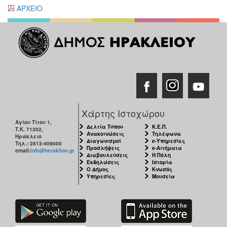
ΑΡΧΕΙΟ
Χάρτης Ιστοχώρου
Αγίου Τίτου 1,
Δελτία Τύπου
Κ.Ε.Π.
Τ.Κ. 71202,
Ανακοινώσεις
Τηλέφωνα
Ηράκλειο
Διαγωνισμοί
e-Υπηρεσίες
Τηλ.: 2813-409000
Προσλήψεις
e-Αιτήματα
email:
info@heraklion.gr
Διαβουλεύσεις
Η Πόλη
Εκδηλώσεις
Ιστορία
Ο Δήμος
Κνωσός
Υπηρεσίες
Μουσεία