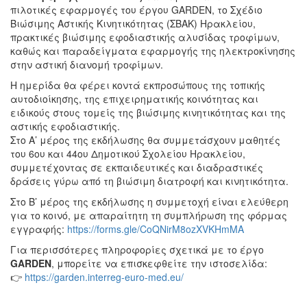
πιλοτικές εφαρμογές του έργου GARDEN, το Σχέδιο
Βιώσιμης Αστικής Κινητικότητας (ΣΒΑΚ) Ηρακλείου,
πρακτικές βιώσιμης εφοδιαστικής αλυσίδας τροφίμων,
καθώς και παραδείγματα εφαρμογής της ηλεκτροκίνησης
στην αστική διανομή τροφίμων.
Η ημερίδα θα φέρει κοντά εκπροσώπους της τοπικής
αυτοδιοίκησης, της επιχειρηματικής κοινότητας και
ειδικούς στους τομείς της βιώσιμης κινητικότητας και της
αστικής εφοδιαστικής.
Στο Α’ μέρος της εκδήλωσης θα συμμετάσχουν μαθητές
του 6ου και 44ου Δημοτικού Σχολείου Ηρακλείου,
συμμετέχοντας σε εκπαιδευτικές και διαδραστικές
δράσεις γύρω από τη βιώσιμη διατροφή και κινητικότητα.
Στο Β’ μέρος της εκδήλωσης η συμμετοχή είναι ελεύθερη
για το κοινό, με απαραίτητη τη συμπλήρωση της φόρμας
εγγραφής:
https://forms.gle/CoQNirM8ozXVKHmMA
Για περισσότερες πληροφορίες σχετικά με το έργο
GARDEN
, μπορείτε να επισκεφθείτε την ιστοσελίδα:
👉
https://garden.interreg-euro-med.eu/