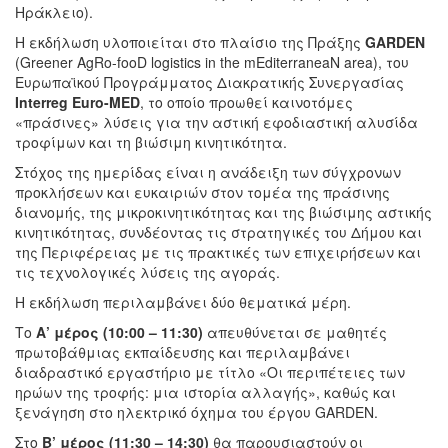
Ηράκλειο).
Η εκδήλωση υλοποιείται στο πλαίσιο της Πράξης
GARDEN
(Greener AgRo-fooD logistics in the mEditerraneaN area), του
Ευρωπαϊκού Προγράμματος Διακρατικής Συνεργασίας
Interreg Euro-MED
, το οποίο προωθεί καινοτόμες
«πράσινες» λύσεις για την αστική εφοδιαστική αλυσίδα
τροφίμων και τη βιώσιμη κινητικότητα.
Στόχος της ημερίδας είναι η ανάδειξη των σύγχρονων
προκλήσεων και ευκαιριών στον τομέα της πράσινης
διανομής, της μικροκινητικότητας και της βιώσιμης αστικής
κινητικότητας, συνδέοντας τις στρατηγικές του Δήμου και
της Περιφέρειας με τις πρακτικές των επιχειρήσεων και
τις τεχνολογικές λύσεις της αγοράς.
Η εκδήλωση περιλαμβάνει δύο θεματικά μέρη.
Το
Α’ μέρος (10:00 – 11:30)
απευθύνεται σε μαθητές
πρωτοβάθμιας εκπαίδευσης και περιλαμβάνει
διαδραστικό εργαστήριο με τίτλο «Οι περιπέτειες των
ηρώων της τροφής: μια ιστορία αλλαγής», καθώς και
ξενάγηση στο ηλεκτρικό όχημα του έργου GARDEN.
Στο
Β’ μέρος (11:30 – 14:30)
θα παρουσιαστούν οι