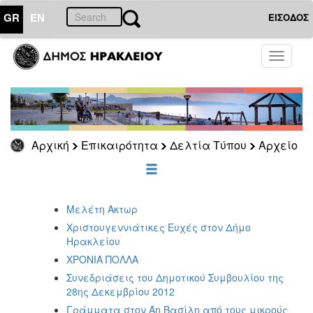
GR
EN
ΕΙΣΟΔΟΣ
ΕΠΙΚΑΙΡΟΤΗΤΑ
Toggle
navigati
Δελτία
Τύπου
Αρχείο
2026
Αρχική
Επικαιρότητα
Δελτία Τύπου
Αρχείο
2025
2024
2023
Μελέτη Ακτωρ
2022
Χριστουγεννιάτικες Ευχές στον Δήμο
2021
Ηρακλείου
2020
ΧΡΟΝΙΑ ΠΟΛΛΑ
Συνεδριάσεις του Δημοτικού Συμβουλίου της
2019
28ης Δεκεμβρίου 2012
2018
Γράμματα στον Άη Βασίλη από τους μικρούς