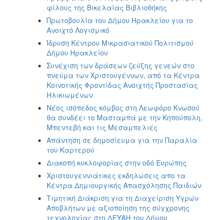
2017
φίλους της Βικελαίας Βιβλιοθήκης
Πρωτοβουλία του Δήμου Ηρακλείου για το
2016
Ανοιχτό Λογισμικό
2015
Ίδρυση Κέντρου Μικρασιατικού Πολιτισμού
2013
Δήμου Ηρακλείου
2012
Συνέχιση των δράσεων ζεύξης γενεών στο
πνεύμα των Χριστουγέννων, από τα Κέντρα
2011
Κοινοτικής Φροντίδας Ανοιχτής Προστασίας
2010
Ηλικιωμένων
Νέος ισόπεδος κόμβος στη Λεωφόρο Κνωσού
2006
θα συνδέει το Μασταμπά με την Κηπούπολη,
Μπεντεβή και τις Μεσαμπελιές
Απάντηση σε δημοσίευμα για την Παραλία
του Καρτερού
ΔΗΜΟΤΗΣ
Διακοπή κυκλοφορίας στην οδό Ευρώπης
Χριστουγεννιάτικες εκδηλώσεις απο τα
ΕΠΙΣΚΕΠΤΗΣ
Κέντρα Δημιουργικής Aπασχόλησης Παιδιών
Τιμητική Διάκριση για τη Διαχείριση Υγρών
ΗΡΑΚΛΕΙΟ
Αποβλήτων με αξιοποίηση της σύγχρονης
ΓΙΑ...
τεχνολογίας στη ΔΕΥΑΗ του Δήμου