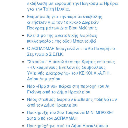
εκδήλωση με αφορμή την Παγκόσμια Ημέρα
για την Τρίτη Ηλικία.
Ενημέρωση για την πορεία υποβολής
αιτήσεων για τον 1ο κύκλο Δωρεάν
Προγραμμάτων Δια Βίου Μάθησης
Kλείσιμο της ανατολικής λωρίδας
κυκλοφορίας της οδού Μπαντουβά
Ο ΔΟΠΑΦΜΑΗ διοργανώνει το 6ο Παγκρήτιο
Σεμινάριο Σ.Ε.Π.Κ.
‘’Χαρούπι’’ Η σοκολάτα της Κρήτης από τους
«Ηλικιωμένους Εθελοντές Συμβούλους
Υγιεινής Διατροφής» του ΚΕ.ΚΟΙ.Φ.-Α.Π.Η.
Αγίου Δημητρίου
Νέο «Πράσινο» πάρκο στη περιοχή του Αϊ
Γιάννη από το Δήμο Ηρακλείου
Νέος σταθμός δωρεάν διάθεσης ποδηλάτων
από τον Δήμο Ηρακλείου
Προκήρυξη του 2ου Τουρνουά ΜΙΝΙ ΜΠΑΣΚΕΤ
2012 από τον ΔΟΠΑΦΜΑΗ
Προκηρύχθηκε από το Δήμο Ηρακλείου ο