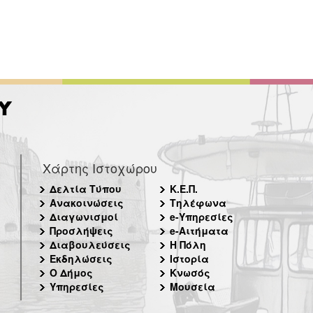
Χάρτης Ιστοχώρου
Δελτία Τύπου
Κ.Ε.Π.
Ανακοινώσεις
Τηλέφωνα
Διαγωνισμοί
e-Υπηρεσίες
Προσλήψεις
e-Αιτήματα
Διαβουλεύσεις
Η Πόλη
Εκδηλώσεις
Ιστορία
Ο Δήμος
Κνωσός
Υπηρεσίες
Μουσεία