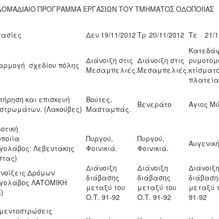
ΔΟΜΑΔΙΑΙΟ ΠΡΟΓΡΑΜΜΑ ΕΡΓΑΣΙΩΝ ΤΟΥ ΤΜΗΜΑΤΟΣ ΟΔΟΠΟΙΙΑΣ
γασίες
Δευ
19/11/2012
Τρ
20/11/2012
Τε
21/1
Κατεδάφ
Διάνοιξη στις
Διάνοιξη στις
ρυμοτομ
ρμογή σχεδίου πόλης
Μεσαμπελιές.
Μεσαμπελιές.
κτίσματο
πλατεία
τήρηση και επισκευή
Βούτες,
Βενεράτο
Άγιος Μ
στρωμάτων. (Λακούβες)
Μασταμπάς.
οτική
δοποιία
Πυργού,
Πυργού,
Αυγενική
γολάβος: Λεβεντάκης
Φοινικιά.
Φοινικιά.
στας)
Διάνοιξη
Διάνοιξη
Διάνοιξ
νοίξεις Δρόμων
διάβασης
διάβασης
διάβαση
ργολάβος ΛΑΤΟΜΙΚΗ
μεταξύ του
μεταξύ του
μεταξύ τ
Ε)
Ο.Τ. 91-92
Ο.Τ. 91-92
91-92
μεντοστρώσεις