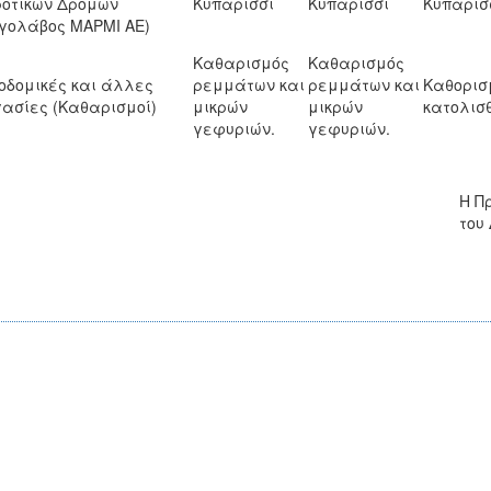
οτικών Δρόμων
Κυπαρίσσι
Κυπαρίσσι
Κυπαρίσ
γολάβος ΜΑΡΜΙ ΑΕ)
Καθαρισμός
Καθαρισμός
οδομικές και άλλες
ρεμμάτων και
ρεμμάτων και
Καθορισ
ασίες (Καθαρισμοί)
μικρών
μικρών
κατολισ
γεφυριών.
γεφυριών.
Η Π
του