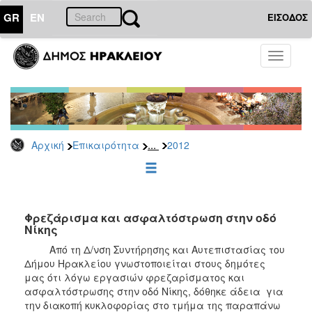
GR
EN
ΕΙΣΟΔΟΣ
ΕΠΙΚΑΙΡΟΤΗΤΑ
Toggle
navigati
Δελτία
Τύπου
Αρχείο
2026
...
Αρχική
Επικαιρότητα
2012
2025
2024
2023
2022
Φρεζάρισμα και ασφαλτόστρωση στην οδό
Νίκης
2021
Από τη Δ/νση Συντήρησης και Αυτεπιστασίας του
2020
Δήμου Ηρακλείου γνωστοποιείται στους δημότες
μας ότι λόγω εργασιών φρεζαρίσματος και
2019
ασφαλτόστρωσης στην οδό Νίκης, δόθηκε άδεια για
2018
την διακοπή κυκλοφορίας στο τμήμα της παραπάνω