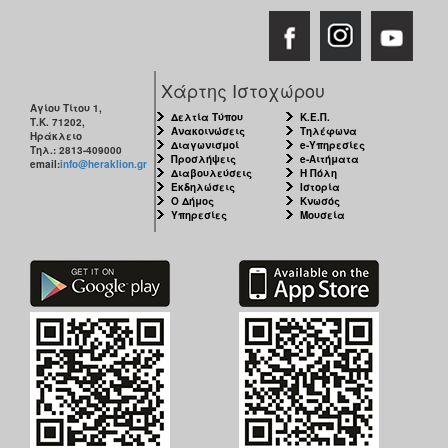
Χάρτης Ιστοχώρου
Αγίου Τίτου 1,
Δελτία Τύπου
Κ.Ε.Π.
Τ.Κ. 71202,
Ανακοινώσεις
Τηλέφωνα
Ηράκλειο
Διαγωνισμοί
e-Υπηρεσίες
Τηλ.: 2813-409000
Προσλήψεις
e-Αιτήματα
email:
info@heraklion.gr
Διαβουλεύσεις
Η Πόλη
Εκδηλώσεις
Ιστορία
Ο Δήμος
Κνωσός
Υπηρεσίες
Μουσεία