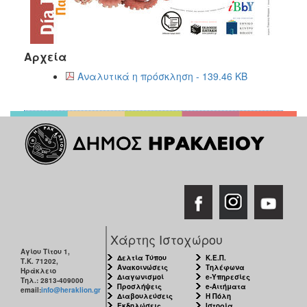
Αρχεία
Αναλυτικά η πρόσκληση - 139.46 KB
Χάρτης Ιστοχώρου
Αγίου Τίτου 1,
Δελτία Τύπου
Κ.Ε.Π.
Τ.Κ. 71202,
Ανακοινώσεις
Τηλέφωνα
Ηράκλειο
Διαγωνισμοί
e-Υπηρεσίες
Τηλ.: 2813-409000
Προσλήψεις
e-Αιτήματα
email:
info@heraklion.gr
Διαβουλεύσεις
Η Πόλη
Εκδηλώσεις
Ιστορία