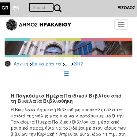
GR
EN
ΕΙΣΟΔΟΣ
ΕΠΙΚΑΙΡΟΤΗΤΑ
Toggle
navigati
Δελτία
Τύπου
Αρχείο
2026
...
Αρχική
Επικαιρότητα
2012
2025
2024
2023
2022
Η Παγκόσμια Ημέρα Παιδικού Βιβλίου από
τη Βικελαία Βιβλιοθήκη
2021
Η Βικελαία Δημοτική Βιβλιοθήκη προσκαλεί όλα τα
2020
παιδιά της πόλης μας για να γιορτάσουμε μαζί την
Παγκόσμια Ημέρα Παιδικού Βιβλίου και μέσα από
2019
μουσικά παραμύθια να ταξιδέψουμε στον κόσμο των
2018
βιβλίων την Κυριακή 1 Απριλίου 2012, ώρα 11 π.μ. στη