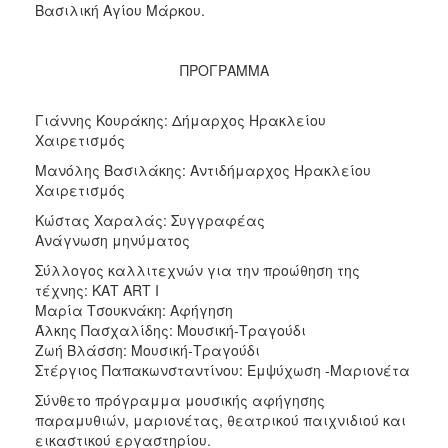
Βασιλική Αγίου Μάρκου.
2017
2016
ΠΡΟΓΡΑΜΜΑ
2015
2013
Γιάννης Κουράκης: Δήμαρχος Ηρακλείου
2012
Χαιρετισμός
2011
Μανόλης Βασιλάκης: Αντιδήμαρχος Ηρακλείου
Χαιρετισμός
2010
Κώστας Χαραλάς: Συγγραφέας
2006
Ανάγνωση μηνύματος
Σύλλογος καλλιτεχνών για την προώθηση της
τέχνης: ΚΑΤ ART Ι
Μαρία Τσουκνάκη: Αφήγηση
ΔΗΜΟΤΗΣ
Άλκης Πασχαλίδης: Μουσική-Τραγούδι
Ζωή Βλάσση: Μουσική-Τραγούδι
ΕΠΙΣΚΕΠΤΗΣ
Στέργιος Παπακωνσταντίνου: Εμψύχωση -Μαριονέτα
Σύνθετο πρόγραμμα μουσικής αφήγησης
ΗΡΑΚΛΕΙΟ
παραμυθιών, μαριονέτας, θεατρικού παιχνιδιού και
ΓΙΑ...
εικαστικού εργαστηρίου.