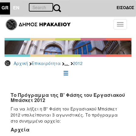
GR
EN
ΕΙΣΟΔΟΣ
ΕΠΙΚΑΙΡΟΤΗΤΑ
Toggle
navigati
Δελτία
Τύπου
Αρχείο
2026
...
Αρχική
Επικαιρότητα
2012
2025
2024
2023
2022
Το Πρόγραμμα της Β' Φάσης του Εργασιακού
Μπάσκετ 2012
2021
Για να λήξει η Β'' Φάση του Εργασιακού Μπάσκετ
2020
2012 υπολείπονται 3 αγωνιστικές. Το πρόγραμμα
στο συνημμένο αρχείο:
2019
Αρχεία
2018