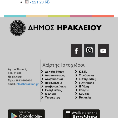
- 221.23 KB
2017
2016
2015
2013
2012
2011
2010
2006
Χάρτης Ιστοχώρου
Αγίου Τίτου 1,
Δελτία Τύπου
Κ.Ε.Π.
Τ.Κ. 71202,
Ανακοινώσεις
Τηλέφωνα
Ηράκλειο
Διαγωνισμοί
e-Υπηρεσίες
Τηλ.: 2813-409000
Προσλήψεις
e-Αιτήματα
ΔΗΜΟΤΗΣ
email:
info@heraklion.gr
Διαβουλεύσεις
Η Πόλη
Εκδηλώσεις
Ιστορία
Ο Δήμος
Κνωσός
ΕΠΙΣΚΕΠΤΗΣ
Υπηρεσίες
Μουσεία
ΗΡΑΚΛΕΙΟ
ΓΙΑ...