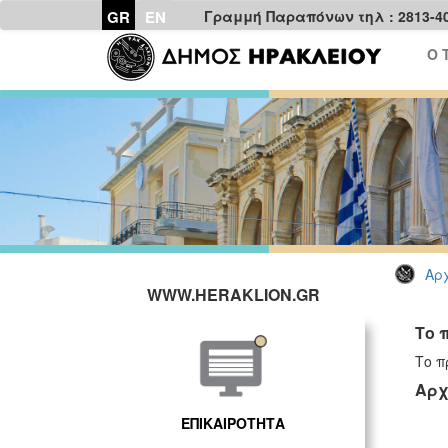
GR
EN
Γραμμή Παραπόνων τηλ : 2813-4
Ο 
Αρχ
WWW.HERAKLION.GR
Το 
Το π
Αρχ
ΕΠΙΚΑΙΡΟΤΗΤΑ