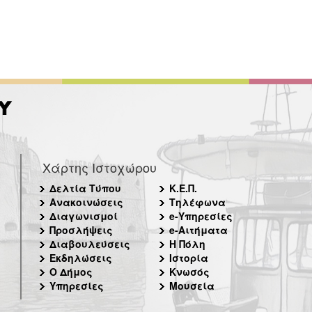
Χάρτης Ιστοχώρου
Δελτία Τύπου
Κ.Ε.Π.
Ανακοινώσεις
Τηλέφωνα
Διαγωνισμοί
e-Υπηρεσίες
Προσλήψεις
e-Αιτήματα
Διαβουλεύσεις
Η Πόλη
Εκδηλώσεις
Ιστορία
Ο Δήμος
Κνωσός
Υπηρεσίες
Μουσεία