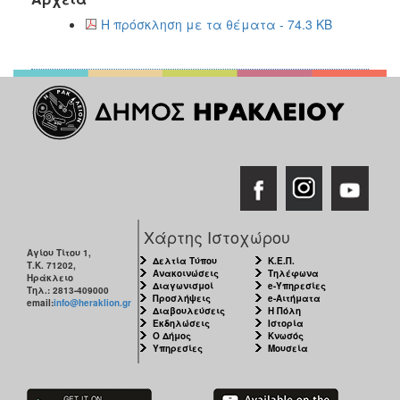
2017
Η πρόσκληση με τα θέματα - 74.3 KB
2016
2015
2013
2012
2011
2010
2006
Χάρτης Ιστοχώρου
Αγίου Τίτου 1,
Δελτία Τύπου
Κ.Ε.Π.
Τ.Κ. 71202,
Ανακοινώσεις
Τηλέφωνα
Ηράκλειο
ΔΗΜΟΤΗΣ
Διαγωνισμοί
e-Υπηρεσίες
Τηλ.: 2813-409000
Προσλήψεις
e-Αιτήματα
email:
info@heraklion.gr
Διαβουλεύσεις
Η Πόλη
Εκδηλώσεις
Ιστορία
ΕΠΙΣΚΕΠΤΗΣ
Ο Δήμος
Κνωσός
Υπηρεσίες
Μουσεία
ΗΡΑΚΛΕΙΟ
ΓΙΑ...