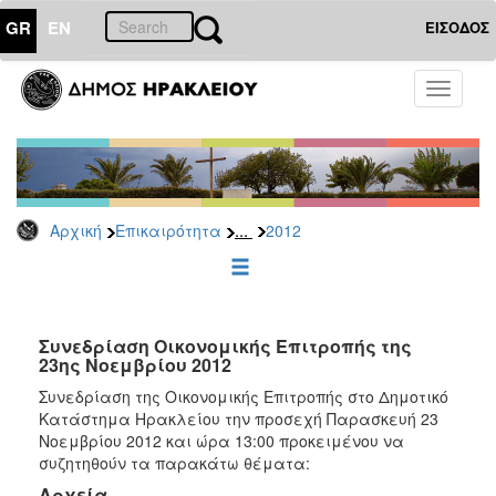
GR
EN
ΕΙΣΟΔΟΣ
ΕΠΙΚΑΙΡΟΤΗΤΑ
Toggle
navigati
Δελτία
Τύπου
Αρχείο
2026
...
Αρχική
Επικαιρότητα
2012
2025
2024
2023
2022
Συνεδρίαση Οικονομικής Επιτροπής της
23ης Νοεμβρίου 2012
2021
Συνεδρίαση της Οικονομικής Επιτροπής στο Δημοτικό
2020
Κατάστημα Ηρακλείου την προσεχή Παρασκευή 23
Νοεμβρίου 2012 και ώρα 13:00 προκειμένου να
2019
συζητηθούν τα παρακάτω θέματα:
2018
Αρχεία