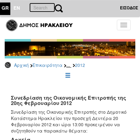
GR
EN
ΕΙΣΟΔΟΣ
ΕΠΙΚΑΙΡΟΤΗΤΑ
Toggle
navigati
Δελτία
Τύπου
Αρχείο
2026
...
Αρχική
Επικαιρότητα
2012
2025
2024
2023
2022
Συνεδρίαση της Οικονομικής Επιτροπής της
20ης Φεβρουαρίου 2012
2021
Συνεδρίαση της Οικονομικής Επιτροπής στο Δημοτικό
2020
Κατάστημα Ηρακλείου την προσεχή Δευτέρα 20
Φεβρουαρίου 2012 και ώρα 13:00 προκειμένου να
2019
συζητηθούν τα παρακάτω θέματα:
2018
Αρχεία