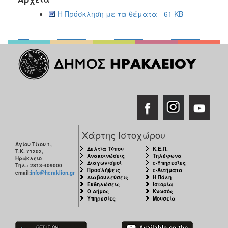
2017
Η Πρόσκληση με τα θέματα - 61 KB
2016
2015
2013
2012
2011
2010
2006
Χάρτης Ιστοχώρου
Αγίου Τίτου 1,
Δελτία Τύπου
Κ.Ε.Π.
Τ.Κ. 71202,
Ανακοινώσεις
Τηλέφωνα
Ηράκλειο
ΔΗΜΟΤΗΣ
Διαγωνισμοί
e-Υπηρεσίες
Τηλ.: 2813-409000
Προσλήψεις
e-Αιτήματα
email:
info@heraklion.gr
Διαβουλεύσεις
Η Πόλη
Εκδηλώσεις
Ιστορία
ΕΠΙΣΚΕΠΤΗΣ
Ο Δήμος
Κνωσός
Υπηρεσίες
Μουσεία
ΗΡΑΚΛΕΙΟ
ΓΙΑ...