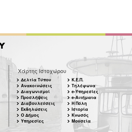
Χάρτης Ιστοχώρου
Δελτία Τύπου
Κ.Ε.Π.
Ανακοινώσεις
Τηλέφωνα
Διαγωνισμοί
e-Υπηρεσίες
Προσλήψεις
e-Αιτήματα
Διαβουλεύσεις
Η Πόλη
Εκδηλώσεις
Ιστορία
Ο Δήμος
Κνωσός
Υπηρεσίες
Μουσεία