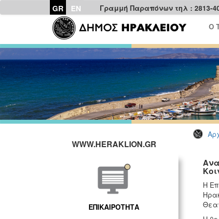
GR
EN
Γραμμή Παραπόνων τηλ : 2813-4
Ο 
Αρχ
WWW.HERAKLION.GR
Ανα
Κοι
Η Επ
Ηρακ
Θεατ
ΕΠΙΚΑΙΡΟΤΗΤΑ