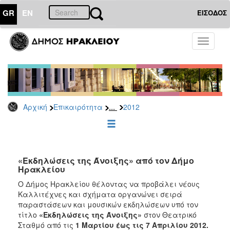
GR
EN
ΕΙΣΟΔΟΣ
ΕΠΙΚΑΙΡΟΤΗΤΑ
Toggle
navigati
Δελτία
Τύπου
Αρχείο
2026
...
Αρχική
Επικαιρότητα
2012
2025
2024
2023
2022
«Εκδηλώσεις της Άνοιξης» από τον Δήμο
Ηρακλείου
2021
Ο Δήμος Ηρακλείου θέλοντας να προβάλει νέους
2020
Καλλιτέχνες και σχήματα οργανώνει σειρά
παραστάσεων και μουσικών εκδηλώσεων υπό τον
2019
τίτλο
«Εκδηλώσεις της Άνοιξης»
στον Θεατρικό
2018
Σταθμό από τις
1 Μαρτίου έως τις 7 Απριλίου 2012.