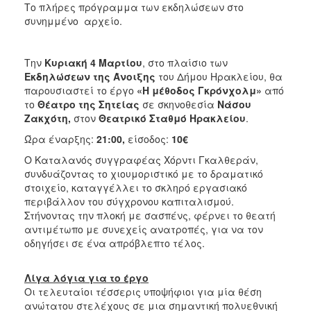
Το πλήρες πρόγραμμα των εκδηλώσεων στο
2017
συνημμένο αρχείο.
2016
2015
Την
Κυριακή 4 Μαρτίου
, στο πλαίσιο των
2013
Εκδηλώσεων της Άνοιξης
του Δήμου Ηρακλείου, θα
παρουσιαστεί το έργο
«Η μέθοδος Γκρόνχολμ»
από
2012
το
Θέατρο της Σητείας
σε σκηνοθεσία
Νάσου
2011
Ζακχότη,
στον
Θεατρικό Σταθμό Ηρακλείου
.
2010
Ώρα έναρξης:
21:00,
είσοδος:
10€
2006
Ο Καταλανός συγγραφέας Χόρντι Γκαλθεράν,
συνδυάζοντας το χιουμοριστικό με το δραματικό
στοιχείο, καταγγέλλει το σκληρό εργασιακό
περιβάλλον του σύγχρονου καπιταλισμού.
Στήνοντας την πλοκή με σασπένς, φέρνει το θεατή
ΔΗΜΟΤΗΣ
αντιμέτωπο με συνεχείς ανατροπές, για να τον
οδηγήσει σε ένα απρόβλεπτο τέλος.
ΕΠΙΣΚΕΠΤΗΣ
Λίγα λόγια για το έργο
ΗΡΑΚΛΕΙΟ
Οι τελευταίοι τέσσερις υποψήφιοι για μία θέση
ΓΙΑ...
ανώτατου στελέχους σε μια σημαντική πολυεθνική