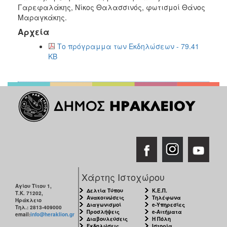
Γαρεφαλάκης, Νίκος Θαλασσινός, φωτισμοί Θάνος
Μαραγκάκης.
Αρχεία
Το πρόγραμμα των Εκδηλώσεων - 79.41
KB
Χάρτης Ιστοχώρου
Αγίου Τίτου 1,
Δελτία Τύπου
Κ.Ε.Π.
Τ.Κ. 71202,
Ανακοινώσεις
Τηλέφωνα
Ηράκλειο
Διαγωνισμοί
e-Υπηρεσίες
Τηλ.: 2813-409000
Προσλήψεις
e-Αιτήματα
email:
info@heraklion.gr
Διαβουλεύσεις
Η Πόλη
Εκδηλώσεις
Ιστορία