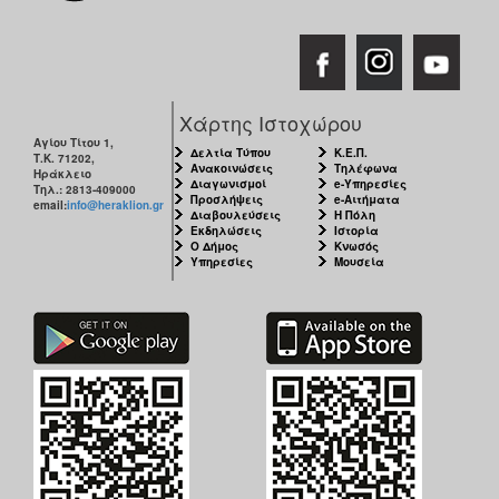
Χάρτης Ιστοχώρου
Αγίου Τίτου 1,
Δελτία Τύπου
Κ.Ε.Π.
Τ.Κ. 71202,
Ανακοινώσεις
Τηλέφωνα
Ηράκλειο
Διαγωνισμοί
e-Υπηρεσίες
Τηλ.: 2813-409000
Προσλήψεις
e-Αιτήματα
email:
info@heraklion.gr
Διαβουλεύσεις
Η Πόλη
Εκδηλώσεις
Ιστορία
Ο Δήμος
Κνωσός
Υπηρεσίες
Μουσεία