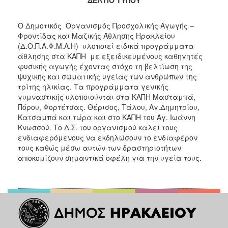
2017
2016
Ο Δημοτικός Οργανισμός Προσχολικής Αγωγής –
Φροντίδας και Μαζικής Άθλησης Ηρακλείου
2015
(Δ.Ο.Π.Α.Φ.Μ.Α.Η) υλοποιεί ειδικά προγράμματα
2013
άθλησης στα ΚΑΠΗ με εξειδικευμένους καθηγητές
φυσικής αγωγής έχοντας στόχο τη βελτίωση της
2012
ψυχικής και σωματικής υγείας των ανθρώπων της
2011
τρίτης ηλικίας. Τα προγράμματα γενικής
γυμναστικής υλοποιούνται στα ΚΑΠΗ Μασταμπά,
2010
Πόρου, Φορτέτσας. Θέρισος, Τάλου, Αγ.Δημητρίου,
2006
Κατσαμπά και τώρα και στο ΚΑΠΗ του Αγ. Ιωάννη
Κνωσσού. Το Δ.Σ. του οργανισμού καλεί τους
ενδιαφερόμενους να εκδηλώσουν το ενδιαφέρον
τους καθώς μέσω αυτών των δραστηριοτήτων
αποκομίζουν σημαντικά οφέλη για την υγεία τους.
ΔΗΜΟΤΗΣ
ΕΠΙΣΚΕΠΤΗΣ
ΗΡΑΚΛΕΙΟ
ΓΙΑ...