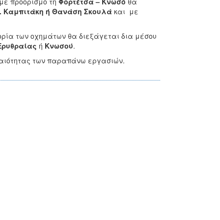
με προορισμό τη
Φορτέτσα – Κνωσό
θα
κ. Καμπιτάκη ή Θανάση Σκουλά
και με
ρία των οχημάτων θα διεξάγεται δια μέσου
 Ερυθραίας
ή
Κνωσού
.
γκαιότητας των παραπάνω εργασιών.