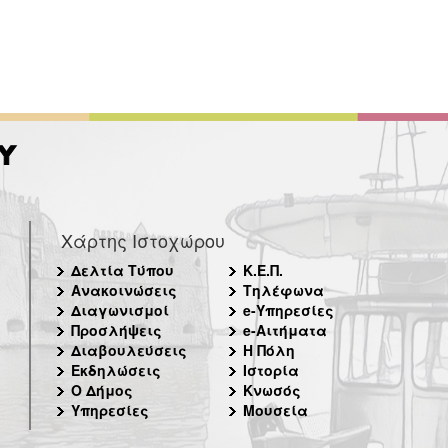
Χάρτης Ιστοχώρου
Δελτία Τύπου
Κ.Ε.Π.
Ανακοινώσεις
Τηλέφωνα
Διαγωνισμοί
e-Υπηρεσίες
Προσλήψεις
e-Αιτήματα
Διαβουλεύσεις
Η Πόλη
Εκδηλώσεις
Ιστορία
Ο Δήμος
Κνωσός
Υπηρεσίες
Μουσεία