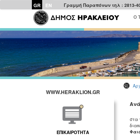
GR
EN
Γραμμή Παραπόνων τηλ : 2813-4
Ο 
Αρχ
WWW.HERAKLION.GR
Ανά
Το 
στα 
διακ
Φαι
ΕΠΙΚΑΙΡΟΤΗΤΑ