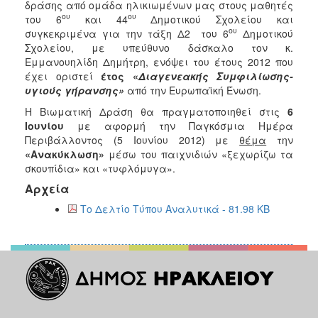
δράσης από ομάδα ηλικιωμένων μας στους μαθητές
2017
ου
ου
του 6
και 44
Δημοτικού Σχολείου και
2016
ου
συγκεκριμένα για την τάξη Δ2 του 6
Δημοτικού
Σχολείου, με υπεύθυνο δάσκαλο τον κ.
2015
Εμμανουηλίδη Δημήτρη, ενόψει του έτους 2012 που
2013
έχει οριστεί
έτος «
Διαγενεακής Συμφιλίωσης-
υγιούς γήρανσης»
από την Ευρωπαϊκή Ένωση.
2012
Η Βιωματική Δράση θα πραγματοποιηθεί στις
6
2011
Ιουνίου
με αφορμή την Παγκόσμια Ημέρα
2010
Περιβάλλοντος (5 Ιουνίου 2012) με
θέμα
την
«Ανακύκλωση»
μέσω του παιχνιδιών «ξεχωρίζω τα
2006
σκουπίδια» και «τυφλόμυγα».
Αρχεία
Το Δελτίο Τύπου Αναλυτικά - 81.98 KB
ΔΗΜΟΤΗΣ
ΕΠΙΣΚΕΠΤΗΣ
ΗΡΑΚΛΕΙΟ
ΓΙΑ...