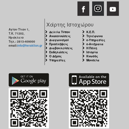
Χάρτης Ιστοχώρου
Αγίου Τίτου 1,
Δελτία Τύπου
Κ.Ε.Π.
Τ.Κ. 71202,
Ανακοινώσεις
Τηλέφωνα
Ηράκλειο
Διαγωνισμοί
e-Υπηρεσίες
Τηλ.: 2813-409000
Προσλήψεις
e-Αιτήματα
email:
info@heraklion.gr
Διαβουλεύσεις
Η Πόλη
Εκδηλώσεις
Ιστορία
Ο Δήμος
Κνωσός
Υπηρεσίες
Μουσεία