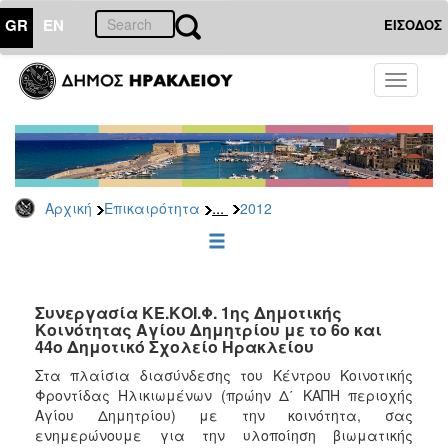
GR
EN
ΕΙΣΟΔΟΣ
ΕΠΙΚΑΙΡΟΤΗΤΑ
Toggle
navigati
Δελτία
Τύπου
Αρχείο
2026
...
Αρχική
Επικαιρότητα
2012
2025
2024
2023
2022
Συνεργασία ΚΕ.ΚΟΙ.Φ. 1ης Δημοτικής
Κοινότητας Αγίου Δημητρίου με το 6ο και
2021
44ο Δημοτικό Σχολείο Ηρακλείου
2020
Στα πλαίσια διασύνδεσης του Κέντρου Κοινοτικής
Φροντίδας Ηλικιωμένων (πρώην Δ΄ ΚΑΠΗ περιοχής
2019
Αγίου Δημητρίου) με την κοινότητα, σας
2018
ενημερώνουμε για την υλοποίηση βιωματικής