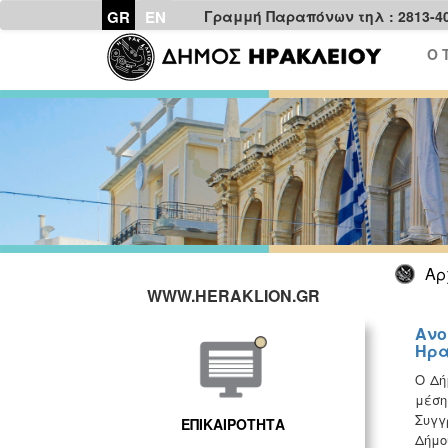
GR
EN
Γραμμή Παραπόνων τηλ : 2813-4
Ο 
Αρ
WWW.HERAKLION.GR
Ανο
Ηρα
Ο Δή
μέση
Συγγ
ΕΠΙΚΑΙΡΟΤΗΤΑ
Δήμο