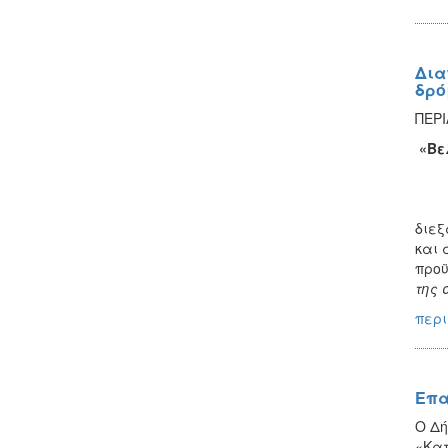
Δια
δρό
ΠΕΡ
«Βε
Ο Δ
διε
και 
προϋ
της 
περι
Επα
Ο Δή
«Κατ