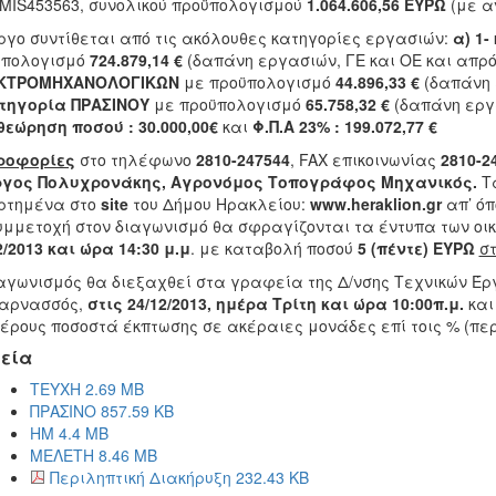
MIS453563, συνολικού προϋπολογισμού
1.064.606,56 ΕΥΡΩ
(με α
ργο συντίθεται από τις ακόλουθες κατηγορίες εργασιών:
α)
1-
ϋπολογισμό
724.879,14 €
(δαπάνη εργασιών, ΓΕ και ΟΕ και απρ
ΚΤΡΟΜΗΧΑΝΟΛΟΓΙΚΩΝ
με προϋπολογισμό
44.896,33 €
(δαπάνη 
ατηγορία ΠΡΑΣΙΝΟΥ
με προϋπολογισμό
65.758,32 €
(δαπάνη εργα
εώρηση ποσού : 30.000,00€
και
Φ.Π.Α 23% : 199.072,77 €
ροφορίες
στο τηλέφωνο
2810-247544
, FAX επικοινωνίας
2810-2
ργος Πολυχρονάκης, Αγρονόμος Τοπογράφος Μηχανικός.
Τα
ρτημένα στο
site
του Δήμου Ηρακλείου:
www.heraklion.gr
απ’ όπ
υμμετοχή στον διαγωνισμό θα σφραγίζονται τα έντυπα των οι
2/2013 και ώρα 14:30 μ.μ
. με καταβολή ποσού
5 (πέντε) ΕΥΡΩ
στ
αγωνισμός θα διεξαχθεί στα γραφεία της Δ/νσης Τεχνικών Έργ
καρνασσός,
στις 24/12/2013, ημέρα Τρίτη και ώρα 10:00π.μ.
και
έρους ποσοστά έκπτωσης σε ακέραιες μονάδες επί τοις % (περίπ
εία
ΤΕΥΧΗ 2.69 MB
ΠΡΑΣΙΝΟ 857.59 KB
ΗΜ 4.4 MB
ΜΕΛΕΤΗ 8.46 MB
Περιληπτική Διακήρυξη 232.43 KB