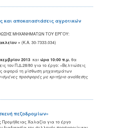
ς και αποκαταστάσεις αγροτικών
ΣΘΩΣΗΣ ΜΗΧΑΝΗΜΑΤΩΝ ΤΟΥ ΕΡΓΟΥ:
ακλείου »
(Κ.Α. 30-7333.034)
κεμβρίου 2013
και
ώρα 10:00 π.μ.
θα
ς του Π.Δ.28/80 για το έργο: «Βελτιώσεις
ίος αφορά τη μίσθωση μηχανημάτων
ισμένες προσφορές με κριτήριο ανάθεσης
σκευή πεζοδρομίων»
ς Προμήθειας Χαλαζία για το έργο
ην διαδικασία της συλλογής προσφορών και