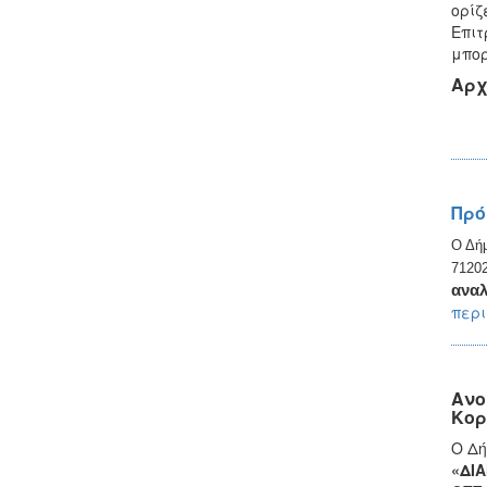
ορίζ
Επιτ
μπορ
Αρχ
Πρό
Ο Δήμ
71202
ανα
περι
Ανο
Κορ
Ο Δή
«ΔΙ