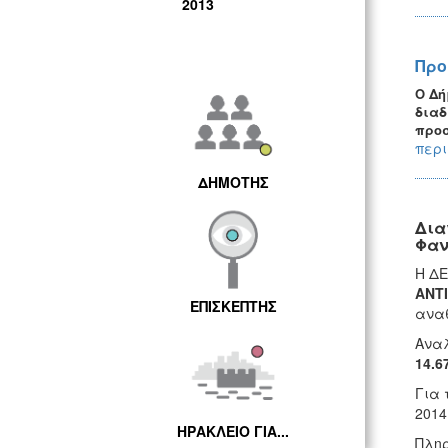
2013
Προ
Ο Δή
διαδ
προ
περι
ΔΗΜΟΤΗΣ
Δια
Φαν
Η ΔΕ
ΑΝΤ
ΕΠΙΣΚΕΠΤΗΣ
αναθ
Αναλ
14.6
Για 
2014
ΗΡΑΚΛΕΙΟ ΓΙΑ...
Πληρ