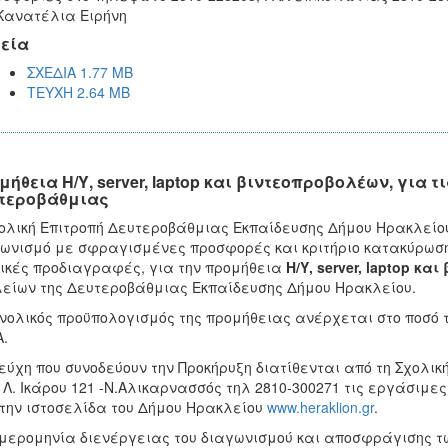
Κανατέλια Ειρήνη
εία
ΣΧΕΔΙΑ 1.77 MB
ΤΕΥΧΗ 2.64 MB
μήθεια Η/Υ, server, laptop και βιντεοπροβολέων, για 
τεροβάθμιας
ολική Επιτροπή Δευτεροβάθμιας Εκπαίδευσης Δήμου Ηρακλείου,
ωνισμό με σφραγισμένες προσφορές και κριτήριο κατακύρωσ
ικές προδιαγραφές, για την προμήθεια
Η/Υ,
server
,
laptop
και 
είων της Δευτεροβάθμιας Εκπαίδευσης Δήμου Ηρακλείου.
νολικός προϋπολογισμός της προμήθειας ανέρχεται στο ποσό
Α.
εύχη που συνοδεύουν την Προκήρυξη διατίθενται από τη Σχολικ
 Λ. Ικάρου 121 -Ν.Αλικαρνασσός τηλ 2810-300271 τις εργάσιμε
την ιστοσελίδα του Δήμου Ηρακλείου
www.heraklion.gr
.
μερομηνία διενέργειας του διαγωνισμού και αποσφράγισης τ