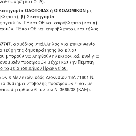
ναθεώρηση και ΦΠΑ).
 κατηγορία ΟΔΟΠΟΙΙΑΣ ή ΟΙΚΟΔΟΜΙΚΩΝ
με
όβλεπτα),
β)
2-κατηγορία
εργασιών, ΓΕ και ΟΕ και απρόβλεπτα) και
γ)
σιών, ΓΕ και ΟΕ και απρόβλεπτα), και τέλος
47747
, αρμόδιος υπάλληλος για επικοινωνία
 τεύχη της δημοπράτησης θα είναι
ου μπορούν να ληφθούν ηλεκτρονικά, ενώ για
κονομικών προσφορών μέχρι και την
Πέμπτη
ο ταμείο του Δήμου Ηρακλείου.
ων & Μελετών, οδός Διονυσίου 13Α 71601 Ν.
 το σύστημα υποβολής προσφορών είναι με
τωση άρθρου 6 του του Ν. 3669/08 (ΚΔΕ)).