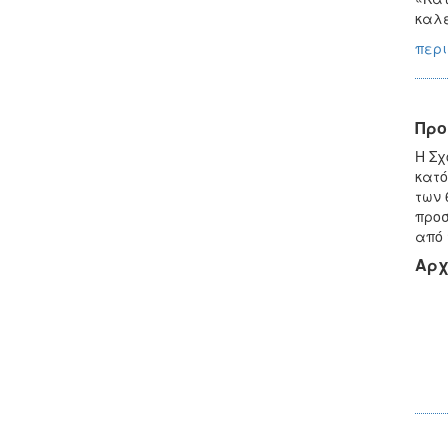
καλε
περι
Προ
Η Σχ
κατό
των 
προσ
από 
Αρχ