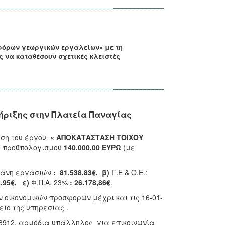
φόρων γεωργικών εργαλείων» με τη
 να καταθέσουν σχετικές κλειστές
ήριξης στην Πλατεία Παναγίας
εση του έργου
« ΑΠΟΚΑΤΑΣΤΑΣΗ ΤΟΙΧΟΥ
ύ προϋπολογισμού
140.000,00 ΕΥΡΩ
(με
άνη εργασιών
: 81.538,83€, β)
Γ.Ε & Ο.Ε.:
2,95€, ε)
Φ.Π.Α. 23%
: 26.178,86€
.
 οικονομικών προσφορών μέχρι και τις 16-01-
είο της υπηρεσίας .
88912, αρμόδια υπάλληλος για επικοινωνία