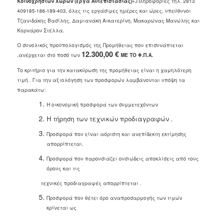
Κοινόχρηστων Χώρων (έργα Αυτεπιστασίας)
».
Πληροφορίες
τηλ. 2813
409185-186-189-403, όλες τις εργάσιμες ημέρες και ώρες, υπεύθυνοι
Τζανιδάκης Βασίλης, Δαμιανάκη Αικατερίνη, Μακαρώνας Μανώλης και
Κορνάρου Στέλλα.
Ο συνολικός προϋπολογισμός της Προμήθειας που επισυνάπτεται
12.300,00 €
,ανέρχεται στο ποσό των
ΜΕ ΤΟ Φ.Π.Α.
Το κριτήριο για την κατακύρωση της προμήθειας είναι η χαμηλότερη
τιμή . Για την αξιολόγηση των προσφορών λαμβάνονται υπόψη τα
παρακάτω:
Η οικονομική προσφορά των συμμετεχόντων
Η τήρηση των τεχνικών προδιαγραφών .
Προσφορά που είναι αόριστη και ανεπίδεκτη εκτίμησης
απορρίπτεται.
Προσφορά που παρουσιάζει ουσιώδεις αποκλίσεις από τους
όρους και τις
τεχνικές προδιαγραφές απορρίπτεται .
Προσφορά που θέτει όρο αναπροσαρμογής των τιμών
κρίνεται ως