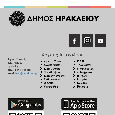
Χάρτης Ιστοχώρου
Αγίου Τίτου 1,
Δελτία Τύπου
Κ.Ε.Π.
Τ.Κ. 71202,
Ανακοινώσεις
Τηλέφωνα
Ηράκλειο
Διαγωνισμοί
e-Υπηρεσίες
Τηλ.: 2813-409000
Προσλήψεις
e-Αιτήματα
email:
info@heraklion.gr
Διαβουλεύσεις
Η Πόλη
Εκδηλώσεις
Ιστορία
Ο Δήμος
Κνωσός
Υπηρεσίες
Μουσεία