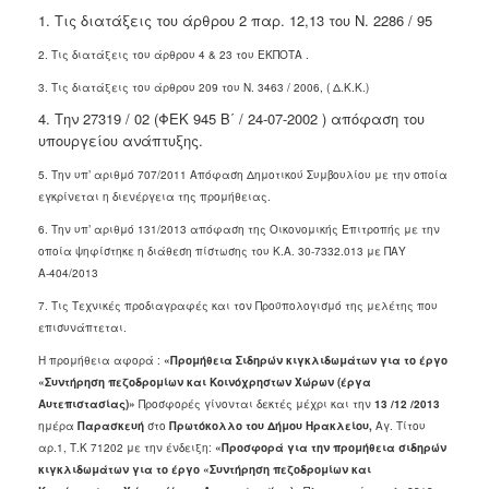
1. Τις διατάξεις του άρθρου 2 παρ. 12,13 του Ν. 2286 / 95
2. Τις διατάξεις του άρθρου 4 & 23 του ΕΚΠΟΤΑ .
3. Τις διατάξεις του άρθρου 209 του Ν. 3463 / 2006, ( Δ.Κ.Κ.)
4. Την 27319 / 02 (ΦΕΚ 945 Β΄ / 24-07-2002 ) απόφαση του
υπουργείου ανάπτυξης.
5. Την υπ’ αριθμό 707/2011 Απόφαση Δημοτικού Συμβουλίου με την οποία
εγκρίνεται η διενέργεια της προμήθειας.
6.
Την υπ’ αριθμό 131/2013 απόφαση της Οικονομικής Επιτροπής με την
οποία ψηφίστηκε η διάθεση πίστωσης του Κ.Α. 30-7332.013 με ΠΑΥ
Α-404/
2013
7. Τις Τεχνικές προδιαγραφές και τον Προϋπολογισμό της μελέτης που
επισυνάπτεται.
Η προμήθεια αφορά :
«Προμήθεια
Σιδηρών κιγκλιδωμάτων για το έργο
«Συντήρηση πεζοδρομίων και Κοινόχρηστων Χώρων (έργα
Αυτεπιστασίας)
»
Προσφορές γίνονται δεκτές μέχρι και την
13
/12 /2013
ημέρα
Παρασκευή
στο
Πρωτόκολλο του Δήμου Ηρακλείου,
Αγ. Τίτου
αρ.1, Τ.Κ
71202
με την ένδειξη:
«Προσφορά για την προμήθεια σ
ιδηρών
κιγκλιδωμάτων για το έργο «Συντήρηση πεζοδρομίων και