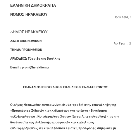
2018
ΕΛΛΗΝΙΚΗ ΔΗΜΟΚΡΑΤΙΑ
2017
ΝΟΜΟΣ ΗΡΑΚΛΕΙΟΥ
Ηράκλειο, 
2016
2015
ΔΗΜΟΣ ΗΡΑΚΛΕΙΟΥ
2013
Δ/ΝΣΗ ΟΙΚΟΝΟΜΙΚΩΝ
A
ρ. Πρωτ.:
2
ΤΜΗΜΑ ΠΡΟΜΗΘΕΙΩΝ
ΑΡΜΟΔΙΟΣ: Τζανιδάκης Βασίλης
ΔΗΜΟΤΗΣ
E
-
mail
:
prom
@
heraklion
.
gr
ΕΠΙΣΚΕΠΤΗΣ
ΕΠΑΝΑΛΗΨΗ
ΠΡΟΣΚΛΗΣΗΣ ΕΚΔΗΛΩΣΗΣ ΕΝΔΙΑΦΕΡΟΝΤΟΣ
ΗΡΑΚΛΕΙΟ
ΓΙΑ...
Ο Δήμος Ηρακλείου ανακοινώνει ότι θα προβεί στην επανάληψη της
«Προμήθειας
Σιδηρών κιγκλιδωμάτων για το έργο «Συντήρηση
πεζοδρομίων και Κοινόχρηστων Χώρων (έργα Αυτεπιστασίας) »
με την
διαδικασία της συλλογής προσφορών
και καλεί τους
ενδιαφερόμενους να καταθέσουν κλειστές προσφορές σύμφωνα
με
: