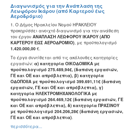
Διαγωνισμός για την Ανάπλαση της
Λεωφόρου Iκάρου (από Kαρτερού έως
Αεροδρόμιο)
1. Ο Δήμος Ηρακλείου Νομού ΗΡΑΚΛΕΙΟΥ
προκηρύσσει ανοιχτό διαγωνισμό για την ανάθεση
του έργου
ΑΝΑΠΛΑΣΗ ΛΕΩΦΟΡΟΥ ΙΚΑΡΟΥ (ΑΠΟ
ΚΑΡΤΕΡΟΥ ΕΩΣ ΑΕΡΟΔΡΟΜΙΟ)
, με προϋπολογισμό
1.420.000,00
€.
Το έργο συντίθεται από τις ακόλουθες κατηγορίες
εργασιών:
α) κατηγορία ΟΙΚΟΔΟΜΙΚΑ με
προϋπολογισμό 275.489,94€, (δαπάνη εργασιών,
ΓΕ και ΟΕ και απρόβλεπτα), β) κατηγορία
ΟΔΟΠΟΙΙΑ με προϋπολογισμό 399.691,11€ (δαπάνη
εργασιών, ΓΕ και ΟΕ και απρόβλεπτα), γ)
κατηγορία ΗΛΕΚΤΡΟΜΗΧΑΝΟΛΟΓΙΚΑ με
προϋπολογισμό 264.469,12€ (δαπάνη εργασιών, ΓΕ
και ΟΕ και απρόβλεπτα), δ) κατηγορία ΠΡΑΣΙΝΟΥ
με προϋπολογισμό 204.206,28€ (δαπάνη εργασιών,
ΓΕ και ΟΕ και απρόβλεπτα)
.
περισσότερα...