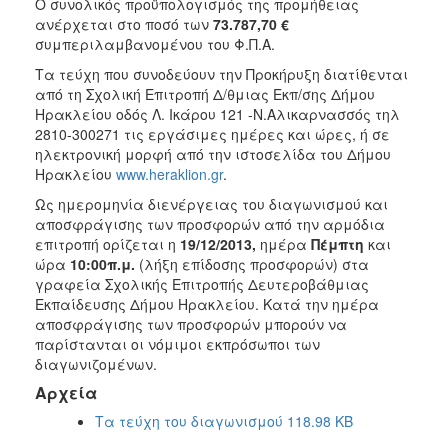
Ο συνολικός προϋπολογισμός της προμήθειας
ανέρχεται στο ποσό των
73.787,70
€
συμπεριλαμβανομένου του
Φ.Π.Α.
Τα τεύχη που συνοδεύουν την Προκήρυξη διατίθενται
από τη Σχολική Επιτροπή Δ/θμιας Εκπ/σης Δήμου
Ηρακλείου οδός Λ. Ικάρου 121 -Ν.Αλικαρνασσός τηλ
2810-300271 τις εργάσιμες ημέρες και ώρες, ή σε
ηλεκτρονική μορφή από την ιστοσελίδα του Δήμου
Ηρακλείου
www.heraklion.gr
.
Ως ημερομηνία διενέργειας του διαγωνισμού και
αποσφράγισης των προσφορών από την αρμόδια
επιτροπή ορίζεται η
19/12/2013,
ημέρα
Πέμπτη
και
ώρα
10:00π.μ.
(λήξη επίδοσης προσφορών) στα
γραφεία Σχολικής Επιτροπής Δευτεροβάθμιας
Εκπαίδευσης Δήμου Ηρακλείου. Κατά την ημέρα
αποσφράγισης των προσφορών μπορούν να
παρίστανται οι νόμιμοι εκπρόσωποι των
διαγωνιζομένων.
Αρχεία
Τα τεύχη του διαγωνισμού 118.98 KB