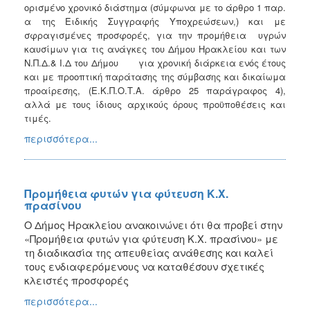
2018
ορισμένο χρονικό διάστημα (σύμφωνα με το άρθρο 1 παρ.
α της Ειδικής Συγγραφής Υποχρεώσεων,) και με
2017
σφραγισμένες προσφορές, για την προμήθεια υγρών
2016
καυσίμων για τις ανάγκες του Δήμου Ηρακλείου και των
Ν.Π.Δ.& Ι.Δ του Δήμου για χρονική διάρκεια ενός έτους
2015
και με προοπτική παράτασης της σύμβασης και δικαίωμα
2013
προαίρεσης, (Ε.Κ.Π.Ο.Τ.Α. άρθρο 25 παράγραφος 4),
αλλά με τους ίδιους αρχικούς όρους προϋποθέσεις και
τιμές.
περισσότερα...
ΔΗΜΟΤΗΣ
ΕΠΙΣΚΕΠΤΗΣ
Προμήθεια φυτών για φύτευση Κ.Χ.
πρασίνου
ΗΡΑΚΛΕΙΟ
Ο Δήμος Ηρακλείου ανακοινώνει ότι θα προβεί στην
ΓΙΑ...
«Προμήθεια φυτών για φύτευση Κ.Χ. πρασίνου» με
τη διαδικασία της απευθείας ανάθεσης και καλεί
τους ενδιαφερόμενους να καταθέσουν σχετικές
κλειστές προσφορές
περισσότερα...