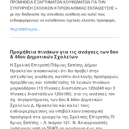
ΠΡΟΜΗΘΕΙΑ ΕΞΑΡΤΗΜΑΤΩΝ ΚΟΥΦΩΜΑΤΩΝ ΓΙΑ ΤΗΝ
ΣΥΝΤΗΡΗΣΗ ΣΧΟΛΙΚΩΝ ΚΤΙΡΙΩΝ Α/ΘΜΙΑΣ ΕΚΠΑΙΔΕΥΣΗΣ »
με την διαδικασία της απευθείας ανάθεση και καλεί τους
ενδιαφερόμενους να καταθέσουν σχετικές κλειστές προσφορές.
περισσότερα...
Προμήθεια πινάκων για τις ανάγκες των 6ου
& 44ου Δημοτικών Σχολείων
Η Σχολική Επιτροπή Π/θμιας Εκπ/σης Δήμου
Ηρακλείου ανακοινώνει ότι θα προβεί στην
απ’ευθείας ανάθεση, κατόπιν συλλογής προσφορών,
προμήθειας και τοποθέτησης 16 λευκών πινάκων
μαρκαδόρου (13 πίνακες διαστάσεων 120x240 και 3
πίνακες διαστάσεων 120x180), για τις ανάγκες του
σχ. συγκροτήματος των 6ου & 44ου Δημοτικών
Σχολείων Δ. Ηρακλείου και καλεί τους
ενδιαφερόμενους να υποβάλλουν οικονομική
προσφορά στα γραφεία της Σχολικης Επιτροπής Π/
θμιας Εκπ/σης – Λ. Ικάρου 121- Ν. Αλικαρνασσός
(απέναντι από τη ΣΕΑΠ) το αργότερο έως την