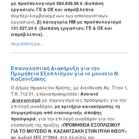
με προϋπολογισμό 584.839,56 €
(
δαπάνη
εργασιών, ΓΕ & ΟΕ και απρόβλεπτα
συμπεριλαμβανομένων των απολογιστικών
εργασιών)
, β) κατηγορία ΗΜ με προϋπολογισμό
131.527,24 € (δαπάνη εργασιών, ΓΕ & ΟΕ και
απρόβλεπτα).
περισσότερα...
Επαναληπτική Διακήρυξη για την
Προμήθεια Εξοπλισμου για το μουσείο Ν.
Καζαντζάκης
Ο Δήμος Ηρακλείου Κρήτης, με διεύθυνση Αγ. Τίτου 1,
Τ.Κ. 712 01, επαναπροκηρύσσει
Ανοικτό
Διαγωνισμό
με σφραγισμένες προσφορές για την
επιλογή αναδόχου,
με κριτήριο κατακύρωσης τη
συμφερότερη από οικονομικής άποψης
προσφορά
, για την επιλογή αναδόχου για την
υλοποίηση της πράξης
«ΠΡΟΜΗΘΕΙΑ ΕΞΟΠΛΙΣΜΟΥ
ΓΙΑ ΤΟ ΜΟΥΣΕΙΟ Ν. ΚΑΖΑΝΤΖΑΚΗ ΣΤΗΝ ΠΥΛΗ ΙΗΣΟΥ»
μ
ε κωδικό MIS 373894, στο πλαίσιο του