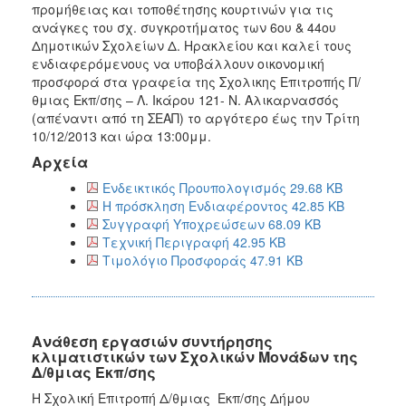
προμήθειας και τοποθέτησης κουρτινών για τις
ανάγκες του σχ. συγκροτήματος των 6ου & 44ου
Δημοτικών Σχολείων Δ. Ηρακλείου και καλεί τους
ενδιαφερόμενους να υποβάλλουν οικονομική
προσφορά στα γραφεία της Σχολικης Επιτροπής Π/
θμιας Εκπ/σης – Λ. Ικάρου 121- Ν. Αλικαρνασσός
(απέναντι από τη ΣΕΑΠ) το αργότερο έως την Τρίτη
10/12/2013 και ώρα 13:00μμ.
Αρχεία
Ενδεικτικός Προυπολογισμός 29.68 KB
Η πρόσκληση Ενδιαφέροντος 42.85 KB
Συγγραφή Υποχρεώσεων 68.09 KB
Τεχνική Περιγραφή 42.95 KB
Τιμολόγιο Προσφοράς 47.91 KB
Aνάθεση εργασιών συντήρησης
κλιματιστικών των Σχολικών Μονάδων της
Δ/θμιας Εκπ/σης
Η Σχολική Επιτροπή Δ/θμιας Εκπ/σης Δήμου