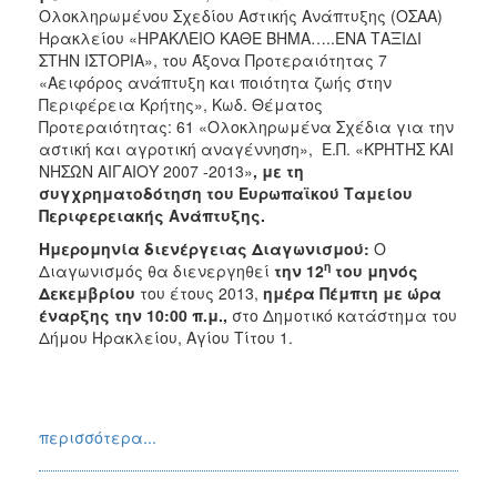
Ολοκληρωμένου Σχεδίου Αστικής Ανάπτυξης (ΟΣΑΑ)
Ηρακλείου «ΗΡΑΚΛΕΙΟ ΚΑΘΕ ΒΗΜΑ…..ΕΝΑ ΤΑΞΙΔΙ
ΣΤΗΝ ΙΣΤΟΡΙΑ», του Άξονα Προτεραιότητας 7
«Αειφόρος ανάπτυξη και ποιότητα ζωής στην
Περιφέρεια Κρήτης», Κωδ. Θέματος
Προτεραιότητας: 61 «Ολοκληρωμένα Σχέδια για την
αστική και αγροτική αναγέννηση», Ε.Π. «ΚΡΗΤΗΣ ΚΑΙ
ΝΗΣΩΝ ΑΙΓΑΙΟΥ 2007 -2013»
,
με τη
συγχρηματοδότηση του Ευρωπαϊκού Ταμείου
Περιφερειακής Ανάπτυξης.
Ημερομηνία διενέργειας Διαγωνισμού:
Ο
η
Διαγωνισμός θα διενεργηθεί
την 12
του μηνός
Δεκεμβρίου
του έτους 2013,
ημέρα Πέμπτη με ώρα
έναρξης την 10:00 π.μ.,
στο Δημοτικό κατάστημα του
Δήμου Ηρακλείου, Αγίου Τίτου 1.
περισσότερα...