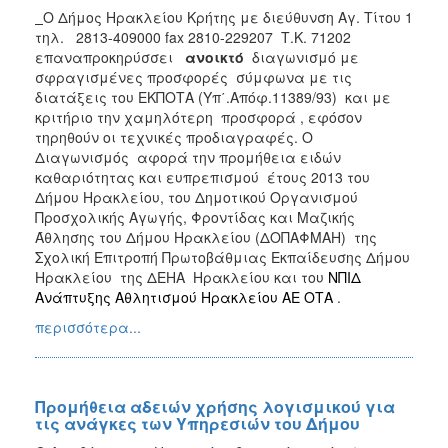
Ο Δήμος Ηρακλείου Κρήτης με διεύθυνση Αγ. Τίτου 1
τηλ.
2813-409000 fax 2810-229207
Τ.Κ. 71202
επαναπροκηρύσσει
ανοικτό
διαγωνισμό με
σφραγισμένες προσφορές
σύμφωνα με τις
διατάξεις του ΕΚΠΟΤΑ (Υπ΄.Απόφ.11389/93)
και με
κριτήριο την χαμηλότερη
προσφορά , εφόσον
τηρηθούν οι τεχνικές προδιαγραφές. Ο
Διαγωνισμός
αφορά
την
προμήθεια ειδών
καθαριότητας και ευπρεπισμού
έτους 2013 του
Δήμου Ηρακλείου, του Δημοτικού Οργανισμού
Προσχολικής Αγωγής, Φροντίδας και Μαζικής
Άθλησης του Δήμου Ηρακλείου (ΔΟΠΑΦΜΑΗ)
της
Σχολική Επιτροπή Πρωτοβάθμιας Εκπαίδευσης Δήμου
Ηρακλείου
της ΔΕΗΑ
Ηρακλείου και του
ΝΠΙΔ
Ανάπτυξης Αθλητισμού Ηρακλείου ΑΕ ΟΤΑ
.
περισσότερα...
Προμήθεια αδειών χρήσης λογισμικού για
τις ανάγκες των Υπηρεσιών του Δήμου