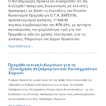
Ο Αντιδήμαρχος Ηρακλείου διακηρύσσει ότι θα
διεξαχθεί πρόχειρος διαγωνισμός με κλειστές
προσφορές με βάση τις διατάξεις του Ενιαίου
Κανονισμού Προμηθειών Ο.Τ.Α. (ΕΚΠΟΤΑ),
προϋπολογισμού δαπάνης 17.828,85
συμπεριλαμβανομένου του ΦΠΑ 23%, με κριτήριο
κατακύρωσης την χαμηλότερη τιμή για την
Προμήθεια αδειών χρήσης λογισμικού, για τις
ανάγκες Υπηρεσιών του Δήμου Ηρακλείου.
περισσότερα...
Προμήθεια κιγκλιδωμάτων για τη
«Συντήρηση πεζοδρομίων και Κοινόχρηστων
Χώρων»
Ο Δήμος Ηρακλείου ανακοινώνει ότι θα προβεί στην επανάληψη της
«Προμήθειας
Σιδηρών κιγκλιδωμάτων για το έργο «Συντήρηση
πεζοδρομίων και Κοινόχρηστων Χώρων (έργα Αυτεπιστασίας) »
με την
διαδικασία της συλλογής προσφορών
και καλεί τους ενδιαφερόμενους
να καταθέσουν κλειστές προσφορές σύμφωνα.
περισσότερα...