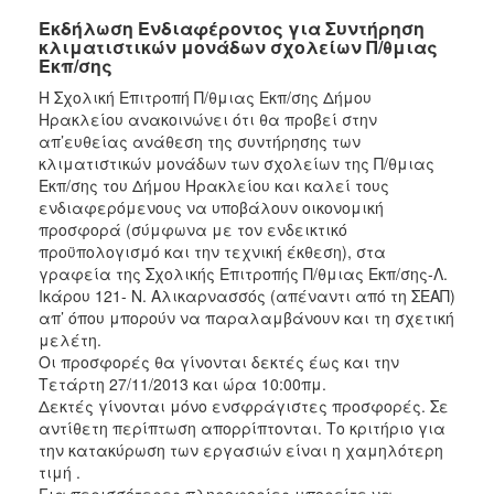
Εκδήλωση Ενδιαφέροντος για Συντήρηση
κλιματιστικών μονάδων σχολείων Π/θμιας
Εκπ/σης
Η Σχολική Επιτροπή Π/θμιας Εκπ/σης Δήμου
Ηρακλείου ανακοινώνει ότι θα προβεί στην
απ’ευθείας ανάθεση της συντήρησης των
κλιματιστικών μονάδων των σχολείων της Π/θμιας
Εκπ/σης του Δήμου Ηρακλείου και καλεί τους
ενδιαφερόμενους να υποβάλουν οικονομική
προσφορά (σύμφωνα με τον ενδεικτικό
προϋπολογισμό και την τεχνική έκθεση), στα
γραφεία της Σχολικής Επιτροπής Π/θμιας Εκπ/σης-Λ.
Ικάρου 121- Ν. Αλικαρνασσός (απέναντι από τη ΣΕΑΠ)
απ’ όπου μπορούν να παραλαμβάνουν και τη σχετική
μελέτη.
Οι προσφορές θα γίνονται δεκτές έως και την
Τετάρτη 27/11/2013 και ώρα 10:00πμ.
Δεκτές γίνονται μόνο ενσφράγιστες προσφορές. Σε
αντίθετη περίπτωση απορρίπτονται. Το κριτήριο για
την κατακύρωση των εργασιών είναι η χαμηλότερη
τιμή .
Για περισσότερες πληροφορίες μπορείτε να