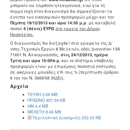
μπορούν να ληφθούν ηλεκτρονικά, ενώ για τη
συμμετοχή στον διαγωνισμό θα σφραγίζονται τα
έντυπα των οικονομικών προσφορών μέχρι και την
Πέμπτη 19/12/2013 και ώρα 14:30 μ.μ
. με καταβολή
ποσού
5 (πέντε) ΕΥΡΩ
στο ταμείο του Δήμου
Ηρακλείου.
Ο διαγωνισμός θα διεξαχθεί στα γραφεία της Δ/
νσης Τεχνικών Έργων & Μελετών, οδός Διονυσίου 13Α
71601 Ν. Αλικαρνασσός,
στις 24/12/2013, ημέρα
Τρίτη και ώρα 10:00π.μ.
και το σύστημα υποβολής
προσφορών είναι με επιμέρους ποσοστά έκπτωσης
σε ακέραιες μονάδες επί τοις % (περίπτωση άρθρου
6 του του Ν. 3669/08 (ΚΔΕ)).
Αρχεία
ΤΕΥΧΗ 2.69 MB
ΠΡΑΣΙΝΟ 857.59 KB
ΗΜ 4.4 MB
ΜΕΛΕΤΗ 8.46 MB
Περιληπτική Διακήρυξη 232.43 KB