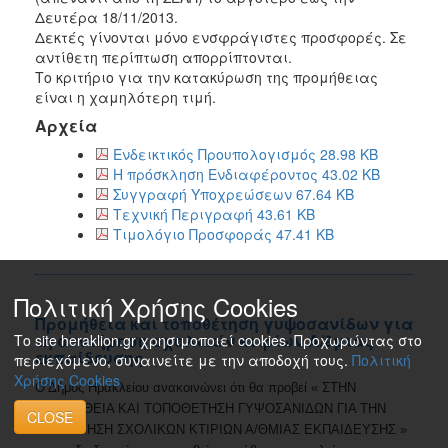
Δευτέρα 18/11/2013.
Δεκτές γίνονται μόνο ενσφράγιστες προσφορές. Σε
αντίθετη περίπτωση απορρίπτονται.
Το κριτήριο για την κατακύρωση της προμήθειας
είναι η χαμηλότερη τιμή.
Αρχεία
Ενδεικτικός Προυπολογισμός 28.98 KB
Η πρόσκληση Ενδιαφέροντος 43.02 KB
Συγγραφή Υποχρεώσεων 67.64 KB
Τεχνική Περιγραφή 43.61 KB
Τιμολόγιο Προσφοράς 47.41 KB
Πολιτική Χρήσης Cookies
Προμήθεια και τοποθέτηση γυψοσανίδων για
τη συντήρηση σχολικών κτιρίων Α/θμιας
Το site heraklion.gr χρησιμοποιεί cookies. Προχωρώντας στο
εκπαίδευσης
περιεχόμενο, συναινείτε με την αποδοχή τους.
Πολιτική
Χρήσης Cookies
Ο Δήμος Ηρακλείου ανακοινώνει ότι θα προβεί « ΣΤΗΝ
ΠΡΟΜΗΘΕΙΑ ΚΑΙ ΤΟΠΟΘΕΤΗΣΗ ΓΥΨΟΣΑΝΙΔΩΝ ΓΙΑ ΤΗΝ
CLOSE
ΣΥΝΤΗΡΗΣΗ ΣΧΟΛΙΚΩΝ ΚΤΙΡΙΩΝ Α/ΘΜΙΑΣ ΕΚΠΑΙΔΕΥΣΗΣ »