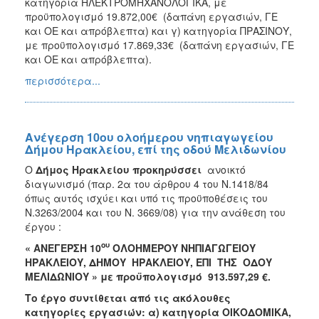
κατηγορία ΗΛΕΚΤΡΟΜΗΧΑΝΟΛΟΓΙΚΑ, με
προϋπολογισμό 19.872,00€ (δαπάνη εργασιών, ΓΕ
και ΟΕ και απρόβλεπτα) και γ) κατηγορία ΠΡΑΣΙΝΟΥ,
με προϋπολογισμό 17.869,33€ (δαπάνη εργασιών, ΓΕ
και ΟΕ και απρόβλεπτα).
περισσότερα...
Ανέγερση 10ου ολοήμερου νηπιαγωγείου
Δήμου Hρακλείου, επί της οδού Mελιδωνίου
Ο
Δήμος Ηρακλείου προκηρύσσει
ανοικτό
διαγωνισμό (παρ. 2α του άρθρου 4 του Ν.1418/84
όπως αυτός ισχύει και υπό τις προϋποθέσεις του
Ν.3263/2004 και του Ν. 3669/08) για την ανάθεση του
έργου :
ου
« ΑΝΕΓΕΡΣΗ 10
ΟΛΟΗΜΕΡΟΥ ΝΗΠΙΑΓΩΓΕΙΟΥ
ΗΡΑΚΛΕΙΟΥ, ΔΗΜΟΥ ΗΡΑΚΛΕΙΟΥ, ΕΠΙ ΤΗΣ ΟΔΟΥ
ΜΕΛΙΔΩΝΙΟΥ » με
προϋπολογισμό 913.597,29 €.
Το έργο συντίθεται από τις ακόλουθες
κατηγορίες εργασιών: α) κατηγορία ΟΙΚΟΔΟΜΙΚΑ,