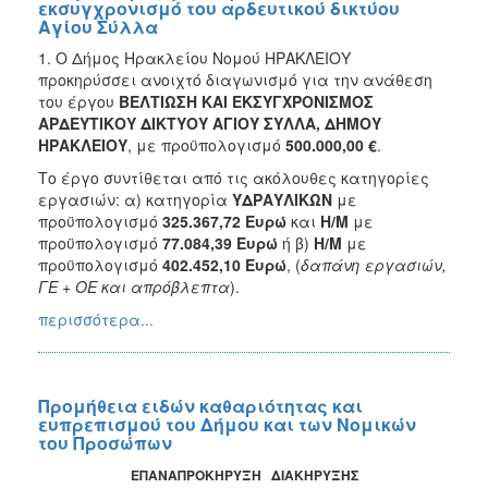
εκσυγχρονισμό του αρδευτικού δικτύου
Αγίου Σύλλα
1. Ο Δήμος Ηρακλείου Νομού ΗΡΑΚΛΕΙΟΥ
προκηρύσσει ανοιχτό διαγωνισμό για την ανάθεση
του έργου
ΒΕΛΤΙΩΣΗ ΚΑΙ ΕΚΣΥΓΧΡΟΝΙΣΜΟΣ
ΑΡΔΕΥΤΙΚΟΥ ΔΙΚΤΥΟΥ ΑΓΙΟΥ ΣΥΛΛΑ, ΔΗΜΟΥ
ΗΡΑΚΛΕΙΟΥ
, με προϋπολογισμό
500.000,00 €
.
Το έργο συντίθεται από τις ακόλουθες κατηγορίες
εργασιών: α) κατηγορία
ΥΔΡΑΥΛΙΚΩΝ
με
προϋπολογισμό
325.367,72 Ευρώ
και
Η/Μ
με
προϋπολογισμό
77.084,39 Ευρώ
ή β)
Η/Μ
με
προϋπολογισμό
402.452,10 Ευρώ
, (
δαπάνη εργασιών,
ΓΕ + ΟΕ και απρόβλεπτα
).
περισσότερα...
Προμήθεια ειδών καθαριότητας και
ευπρεπισμού του Δήμου και των Νομικών
του Προσώπων
ΕΠΑΝΑΠΡΟΚΗΡΥΞΗ
ΔΙΑΚΗΡΥΞΗΣ