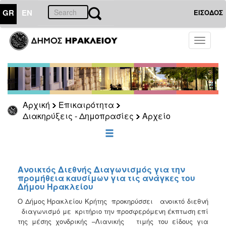
GR
EN
ΕΙΣΟΔΟΣ
ΕΠΙΚΑΙΡΟΤΗΤΑ
Toggle
navigati
Διακηρύξεις
-
Δημοπρασίες
Αρχείο
Αρχική
Επικαιρότητα
2026
Διακηρύξεις - Δημοπρασίες
Αρχείο
2025
2024
2023
2022
Ανοικτός Διεθνής Διαγωνισμός για την
προμήθεια καυσίμων για τις ανάγκες του
2021
Δήμου Ηρακλείου
2020
Ο Δήμος Ηρακλείου Κρήτης προκηρύσσει ανοικτό διεθνή
διαγωνισμό με κριτήριο την προσφερόμενη έκπτωση επί
2019
της μέσης χονδρικής –Λιανικής τιμής του είδους για