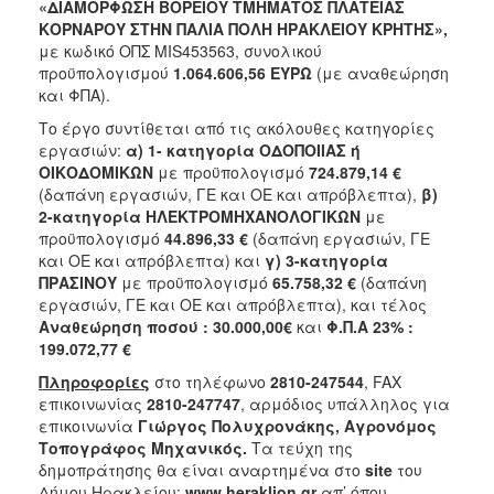
«ΔΙΑΜΟΡΦΩΣΗ ΒΟΡΕΙΟΥ ΤΜΗΜΑΤΟΣ ΠΛΑΤΕΙΑΣ
ΚΟΡΝΑΡΟΥ ΣΤΗΝ ΠΑΛΙΑ ΠΟΛΗ ΗΡΑΚΛΕΙΟΥ ΚΡΗΤΗΣ»,
με κωδικό ΟΠΣ MIS453563, συνολικού
προϋπολογισμού
1.064.606,56 ΕΥΡΩ
(με αναθεώρηση
και ΦΠΑ).
Το έργο συντίθεται από τις ακόλουθες κατηγορίες
εργασιών:
α)
1- κατηγορία ΟΔΟΠΟΙΙΑΣ ή
ΟΙΚΟΔΟΜΙΚΩΝ
με προϋπολογισμό
724.879,14 €
(δαπάνη εργασιών, ΓΕ και ΟΕ και απρόβλεπτα),
β)
2-κατηγορία ΗΛΕΚΤΡΟΜΗΧΑΝΟΛΟΓΙΚΩΝ
με
προϋπολογισμό
44.896,33 €
(δαπάνη εργασιών, ΓΕ
και ΟΕ και απρόβλεπτα) και
γ)
3-κατηγορία
ΠΡΑΣΙΝΟΥ
με προϋπολογισμό
65.758,32 €
(δαπάνη
εργασιών, ΓΕ και ΟΕ και απρόβλεπτα), και τέλος
Αναθεώρηση ποσού : 30.000,00€
και
Φ.Π.Α 23% :
199.072,77 €
Πληροφορίες
στο τηλέφωνο
2810-247544
, FAX
επικοινωνίας
2810-247747
, αρμόδιος υπάλληλος για
επικοινωνία
Γιώργος Πολυχρονάκης, Αγρονόμος
Τοπογράφος Μηχανικός.
Τα τεύχη της
δημοπράτησης θα είναι αναρτημένα στο
site
του
Δήμου Ηρακλείου:
www.heraklion.gr
απ’ όπου