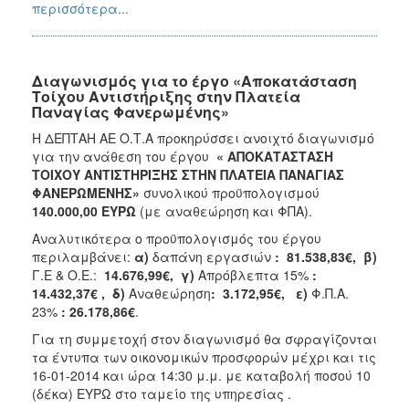
περισσότερα...
Διαγωνισμός για το έργο «Αποκατάσταση
Τοίχου Αντιστήριξης στην Πλατεία
Παναγίας Φανερωμένης»
Η ΔΕΠΤΑΗ ΑΕ Ο.Τ.Α προκηρύσσει ανοιχτό διαγωνισμό
για την ανάθεση του έργου
« ΑΠΟΚΑΤΑΣΤΑΣΗ
ΤΟΙΧΟΥ ΑΝΤΙΣΤΗΡΙΞΗΣ ΣΤΗΝ ΠΛΑΤΕΙΑ ΠΑΝΑΓΙΑΣ
ΦΑΝΕΡΩΜΕΝΗΣ»
συνολικού προϋπολογισμού
140.000,00 ΕΥΡΩ
(με αναθεώρηση και ΦΠΑ).
Αναλυτικότερα ο προϋπολογισμός του έργου
περιλαμβάνει:
α)
δαπάνη εργασιών
: 81.538,83€, β)
Γ.Ε & Ο.Ε.:
14.676,99€, γ)
Απρόβλεπτα 15%
:
14.432,37€ , δ)
Αναθεώρηση
: 3.172,95€, ε)
Φ.Π.Α.
23%
: 26.178,86€
.
Για τη συμμετοχή στον διαγωνισμό θα σφραγίζονται
τα έντυπα των οικονομικών προσφορών μέχρι και τις
16-01-2014 και ώρα 14:30 μ.μ. με καταβολή ποσού 10
(δέκα) ΕΥΡΩ στο ταμείο της υπηρεσίας .