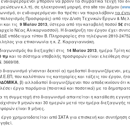
ι ενδιαφερόμενοι μπορούν να βρουν τα συμβατικά τεύχη του δ
ρεώσεων κ.λ.π), σε ηλεκτρονική μορφή, στο site του Δήμου (
www.
ωνισμό, οι ενδιαφερόμενοι θα πρέπει να παραλάβουν
τα έντ
πολογισμός Προσφοράς) από την Δ/νση Τεχνικών Έργων & Μελε
ι και τις
9 Μαίου 2013
, ύστερα από την καταβολή ποσού
5€
στο
ρχείο Νέας Αλικαρνασσού). Η διακήρυξη του έργου έχει συντα
ΔΕ υπόδειγμα τύπου Β. Πληροφορίες στο τηλέφωνο 2810-247525
ληλος για επικοινωνία η κ. Ζ. Καραγιαννάκη.
 διαγωνισμός θα διεξαχθεί στις
14 Μαίου 2013
, ημέρα Τρίτη 
0 πμ
και το σύστημα υποβολής προσφορών είναι ελεύθερη συμ
Ν. 3669/08.
το διαγωνισμό γίνονται δεκτοί α) ημεδαποί διαγωνιζόμενοι, μ
Μ.Ε.ΕΠ, που καλύπτουν τις κατηγορίες και τάξεις του έργου, ήτ
ΟΔΟΜΙΚΑ
, β) αλλοδαποί διαγωνιζόμενοι που αποδεικνύουν ότι 
λέσει έργα παρόμοια (ποιοτικά και ποσοτικά) με το δημοπρατ
ια τη συμμετοχή στο διαγωνισμό απαιτείται η κατάθεση εγγυη
άχιστον 9 μηνών και 30 ημερών μετά την ημέρα διεξαγωγής το
φορών είναι 9 μήνες.
ο έργο χρηματοδοτείται από ΣΑΤΑ για επισκευή και συντήρηση 
γηθεί.