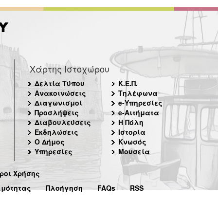
Χάρτης Ιστοχώρου
Δελτία Τύπου
Κ.Ε.Π.
Ανακοινώσεις
Τηλέφωνα
Διαγωνισμοί
e-Υπηρεσίες
Προσλήψεις
e-Αιτήματα
Διαβουλεύσεις
Η Πόλη
Εκδηλώσεις
Ιστορία
Ο Δήμος
Κνωσός
Υπηρεσίες
Μουσεία
ροι Χρήσης
ιμότητας
Πλοήγηση
FAQs
RSS