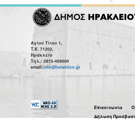
Αγίου Τίτου 1,
Τ.Κ. 71202,
Ηράκλειο
Τηλ.: 2813-409000
email:
info@heraklion.gr
Επικοινωνία
Ό
Δήλωση Προσβασ