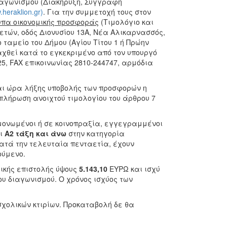
ιαγωνισμού (Διακήρυξη, Συγγραφή
heraklion.gr)
. Για την συμμετοχή τους στον
υπα οικονομικής προσφοράς
(Τιμολόγιο και
τών, οδός Διονυσίου 13Α, Νέα Αλικαρνασσός,
 ταμείο του Δήμου (Αγίου Τίτου 1 ή Πρώην
χθεί κατά το εγκεκριμένο από τον υπουργό
, FAX επικοινωνίας 2810-244747, αρμόδια
και ώρα λήξης υποβολής των προσφορών η
πλήρωση ανοιχτού τιμολογίου του άρθρου 7
εμονωμένοι ή σε κοινοπραξία, εγγεγραμμένοι
οι
Α2 τάξη και άνω
στην κατηγορία
κατά την τελευταία πενταετία, έχουν
ούμενο.
τικής επιστολής ύψους
5.143,10
ΕΥΡΩ και ισχύ
υ διαγωνισμού. Ο χρόνος ισχύος των
σχολικών κτιρίων. Προκαταβολή δε θα