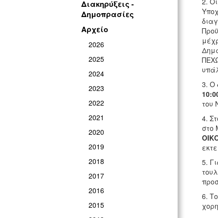
2. Ο
Διακηρύξεις -
Υποχ
Δημοπρασίες
διαγ
Αρχείο
Προϋ
μέχρ
2026
Δημα
2025
ΠΕΧΩ
υπάλ
2024
3. Ο
2023
10:0
2022
του 
2021
4. Σ
στο 
2020
ΟΙΚ
2019
εκτε
2018
5. Γ
τουλ
2017
προσ
2016
6. Τ
2015
χορη