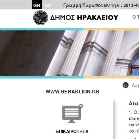
GR
EN
Γραμμή Παραπόνων τηλ : 2813-4
Ο 
Αρχ
WWW.HERAKLION.GR
Δια
1. Ο
στε
ακόλ
και 
ΕΠΙΚΑΙΡΟΤΗΤΑ