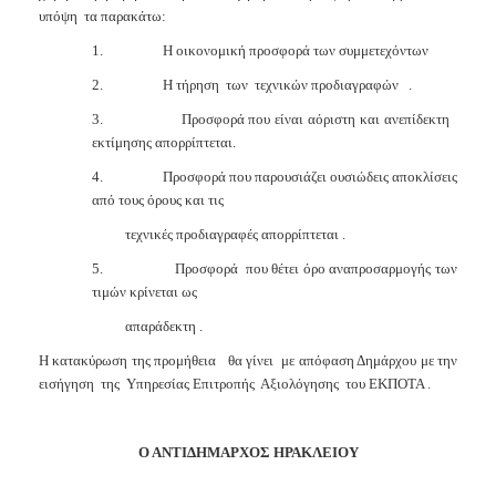
υπόψη
τα παρακάτω:
1.
Η οικονομική προσφορά των συμμετεχόντων
2.
Η τήρηση
των
τεχνικών προδιαγραφών
.
3.
Προσφορά που είναι αόριστη και ανεπίδεκτη
εκτίμησης απορρίπτεται.
4.
Προσφορά που παρουσιάζει ουσιώδεις αποκλίσεις
από τους όρους και τις
τεχνικές προδιαγραφές απορρίπτεται .
5.
Προσφορά
που θέτει όρο αναπροσαρμογής των
τιμών κρίνεται ως
απαράδεκτη .
Η κατακύρωση της προμήθεια
θα γίνει
με απόφαση Δημάρχου με την
εισήγηση
της
Υπηρεσίας Επιτροπής
Αξιολόγησης
του ΕΚΠΟΤΑ .
Ο ΑΝΤΙΔΗΜΑΡΧΟΣ ΗΡΑΚΛΕΙΟΥ