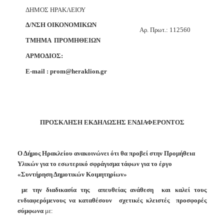
2018
ΔΗΜΟΣ ΗΡΑΚΛΕΙΟΥ
2017
Δ/ΝΣΗ ΟΙΚΟΝΟΜΙΚΩΝ
A
ρ. Πρωτ.:
112560
2016
ΤΜΗΜΑ
ΠΡΟΜΗΘΕΙΩΝ
2015
ΑΡΜΟΔΙΟΣ:
2013
E
-
mail
:
prom
@
heraklion
.
gr
ΔΗΜΟΤΗΣ
ΠΡΟΣΚΛΗΣΗ ΕΚΔΗΛΩΣΗΣ ΕΝΔΙΑΦΕΡΟΝΤΟΣ
ΕΠΙΣΚΕΠΤΗΣ
Ο Δήμος Ηρακλείου ανακοινώνει ότι θα προβεί στην
Προμήθεια
ΗΡΑΚΛΕΙΟ
ΓΙΑ...
Υλικών για το εσωτερικό σφράγισμα τάφων για το έργο
«Συντήρηση Δημοτικών Κοιμητηρίων»
με την διαδικασία της
απευθείας ανάθεση
και καλεί τους
ενδιαφερόμενους να καταθέσουν
σχετικές κλειστές
προσφορές
σύμφωνα
με: