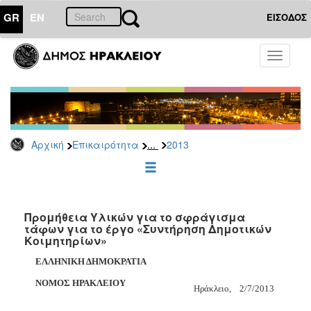
GR
EN
ΕΙΣΟΔΟΣ
ΕΠΙΚΑΙΡΟΤΗΤΑ
Toggle
navigati
Διακηρύξεις
-
Δημοπρασίες
Αρχείο
...
Αρχική
Επικαιρότητα
2013
2026
2025
2024
2023
Προμήθεια Υλικών για το σφράγισμα
τάφων για το έργο «Συντήρηση Δημοτικών
2022
Κοιμητηρίων»
2021
ΕΛΛΗΝΙΚΗ ΔΗΜΟΚΡΑΤΙΑ
2020
ΝΟΜΟΣ ΗΡΑΚΛΕΙΟΥ
Ηράκλειο,
2/7/
201
3
2019