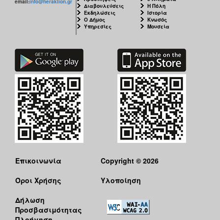
email:
info@heraklion.gr
Διαβουλεύσεις
Η Πόλη
Εκδηλώσεις
Ιστορία
Ο Δήμος
Κνωσός
Υπηρεσίες
Μουσεία
Επικοινωνία
Copyright © 2026
Όροι Χρήσης
Υλοποίηση
Δήλωση
Προσβασιμότητας
Πλοήγηση