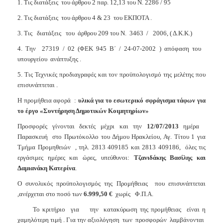
1. Τις διατάξεις
του άρθρου 2 παρ. 12,13 του Ν. 2286 / 95
2. Τις διατάξεις
του άρθρου 4 & 23
του ΕΚΠΟΤΑ .
3. Τις
διατάξεις
του
άρθρου 209 του Ν.
3463
/
2006, ( Δ.Κ.Κ.)
4. Την
27319 / 02 (ΦΕΚ 945 Β΄ / 24-07-2002 ) απόφαση του
υπουργείου
ανάπτυξης .
5. Τις Τεχνικές προδιαγραφές και τον προϋπολογισμό της μελέτης
που
επισυνάπτεται .
Η προμήθεια αφορά
:
υλικά
για το εσωτερικό σφράγισμα τάφων για
το έργο
«Συντήρηση Δημοτικών Κοιμητηρίων
»
Προσφορές γίνονται δεκτές μέχρι και την
12/07/2013
ημέρα
Παρασκευή
στο Πρωτόκολλο του Δήμου Ηρακλείου, Αγ. Τίτου 1 για
Τμήμα Προμηθειών
, τηλ. 2813 409185 και 2813 409186,
όλες τις
εργάσιμες ημέρες και ώρες, υπεύθυνοι:
Τζανιδάκης Βασίλης και
Δαμιανάκη Κατερίνα
.
Ο συνολικός προϋπολογισμός της Προμήθειας
που επισυνάπτεται
,ανέρχεται στο ποσό των
6.999,50 €
χωρίς
Φ.Π.Α.
Το κριτήριο
για
την
κατακύρωση της προμήθειας
είναι η
χαμηλότερη τιμή . Για την αξιολόγηση
των
προσφορών
λαμβάνονται