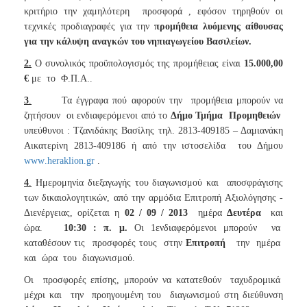
2018
κριτήριο την χαμηλότερη
προσφορά , εφόσον τηρηθούν οι
2017
τεχνικές προδιαγραφές για την
προμήθεια
λυόμενης αίθουσας
για την κάλυψη αναγκών του νηπιαγωγείου Βασιλείων.
2016
2015
2.
Ο συνολικός προϋπολογισμός της προμήθειας είναι
15.000,00
€
με
το
Φ.Π.Α..
2013
3
.
Τα έγγραφα πού αφορούν την
προμήθεια μπορούν να
ζητήσουν
οι ενδιαφερόμενοι από το
Δήμο Τμήμα
Προμηθειών
υπεύθυνοι : Τζανιδάκης Βασίλης τηλ. 2813-409185 – Δαμιανάκη
Αικατερίνη 2813-409186 ή από την ιστοσελίδα
του Δήμου
ΔΗΜΟΤΗΣ
www
.
heraklion
.
gr
.
ΕΠΙΣΚΕΠΤΗΣ
4
.
Ημερομηνία διεξαγωγής του διαγωνισμού και
αποσφράγισης
των δικαιολογητικών, από την αρμόδια Επιτροπή Αξιολόγησης -
ΗΡΑΚΛΕΙΟ
Διενέργειας, ορίζεται η
02 / 09 / 2013
ημέρα
Δευτέρα
και
ΓΙΑ...
ώρα.
10:30 : π. μ.
Οι 1ενδιαφερόμενοι μπορούν
να
καταθέσουν τις
προσφορές τους
στην
Επιτροπή
την
ημέρα
και
ώρα
του
διαγωνισμού.
Οι
προσφορές επίσης, μπορούν να κατατεθούν
ταχυδρομικά
μέχρι και
την
προηγουμένη του
διαγωνισμού στη διεύθυνση