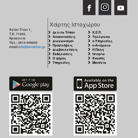
Χάρτης Ιστοχώρου
Αγίου Τίτου 1,
Δελτία Τύπου
Κ.Ε.Π.
Τ.Κ. 71202,
Ανακοινώσεις
Τηλέφωνα
Ηράκλειο
Διαγωνισμοί
e-Υπηρεσίες
Τηλ.: 2813-409000
Προσλήψεις
e-Αιτήματα
email:
info@heraklion.gr
Διαβουλεύσεις
Η Πόλη
Εκδηλώσεις
Ιστορία
Ο Δήμος
Κνωσός
Υπηρεσίες
Μουσεία