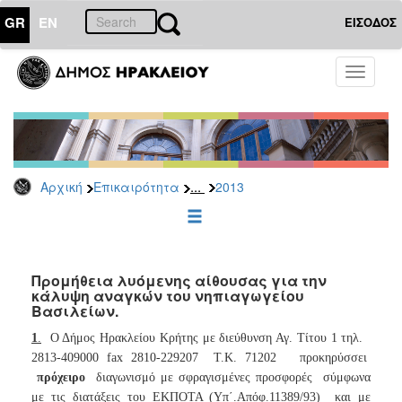
GR
EN
ΕΙΣΟΔΟΣ
ΕΠΙΚΑΙΡΟΤΗΤΑ
Toggle
navigati
Διακηρύξεις
-
Δημοπρασίες
Αρχείο
...
Αρχική
Επικαιρότητα
2013
2026
2025
2024
2023
Προμήθεια λυόμενης αίθουσας για την
κάλυψη αναγκών του νηπιαγωγείου
2022
Βασιλείων.
2021
1
.
Ο Δήμος Ηρακλείου Κρήτης με διεύθυνση Αγ. Τίτου 1 τηλ.
2020
2813-409000 fax 2810-229207
Τ.Κ. 71202
προκηρύσσει
2019
πρόχειρο
διαγωνισμό με σφραγισμένες προσφορές
σύμφωνα
με τις διατάξεις του ΕΚΠΟΤΑ (Υπ΄.Απόφ.11389/93)
και με