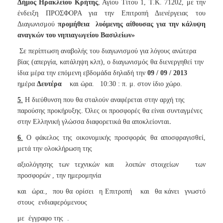
Δήμος Ηρακλείου Κρήτης
, Αγίου Τίτου 1, Τ.Κ. 71202, με την
ένδειξη ΠΡΟΣΦΟΡΑ για την Επιτροπή Διενέργειας του
Διαγωνισμού
προμήθεια
λυόμενης αίθουσας για την κάλυψη
αναγκών του νηπιαγωγείου Βασιλείων
»
Σε περίπτωση αναβολής του διαγωνισμού για λόγους ανώτερα
βίας (απεργία, κατάληψη κλπ), ο διαγωνισμός θα διενεργηθεί την
ίδια μέρα την επόμενη εβδομάδα δηλαδή την
09 / 09 / 2013
ημέρα
Δευτέρα
και ώρα.
10:30 : π. μ. στον ίδιο χώρο.
5
.
Η διεύθυνση που θα σταλούν αναφέρεται στην αρχή της
παρούσης προκήρυξης. Όλες οι προσφορές θα είναι
συνταγμένες
.
στην Ελληνική γλώσσα διαφορετικά θα αποκλείονται
6
.
Ο φάκελος της οικονομικής προσφοράς θα αποσφραγισθεί,
μετά την ολοκλήρωση της
αξιολόγησης των τεχνικών και
λοιπών στοιχείων
των
προσφορών , την ημερομηνία
και
ώρα.,
που θα ορίσει
η Επιτροπή
και
θα κάνει
γνωστό
στους
ενδιαφερόμενους
με
έγγραφο της
.