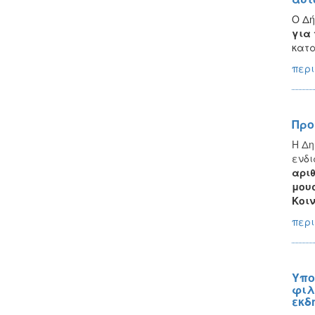
Ο Δή
για
κατα
περι
Προ
H Δη
ενδι
αριθ
μουσ
Κοιν
περι
Υπο
φιλ
εκδ