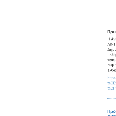
Προ
Η Αν
ΛΙΝΤ
Δημό
εκδή
προμ
συμφ
ενδε
htt
%CE
%CF
Πρό
αυτ