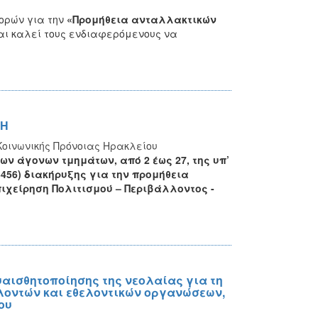
ορών για την
«Προμήθεια ανταλλακτικών
αι καλεί τους ενδιαφερόμενους
να
ΕΗ
Κοινωνικής Πρόνοιας Ηρακλείου
των
άγονων τμημάτων, από 2 έως 27, της υπ’
76456) διακήρυξης για την προμήθεια
ιχείρηση Πολιτισμού – Περιβάλλοντος -
αισθητοποίησης της νεολαίας για τη
ελοντών και εθελοντικών οργανώσεων,
ου