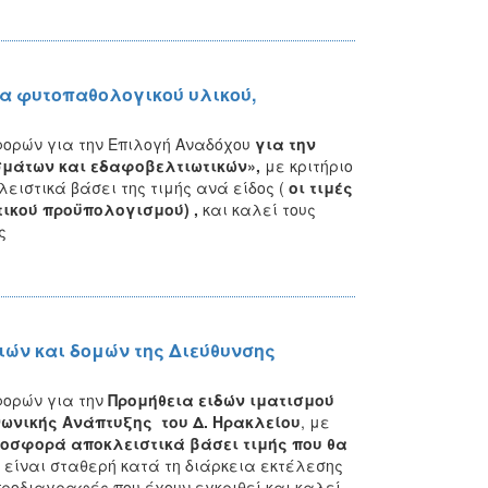
α φυτοπαθολογικού υλικού,
φορών για την Επιλογή Αναδόχου
για την
σμάτων και εδαφοβελτιωτικών»
,
με κριτήριο
ιστικά βάσει της τιμής ανά είδος (
οι τιμές
τικού προϋπολογισμού) ,
και καλεί τους
ς
ιών και δομών της Διεύθυνσης
φορών για την
Προμήθεια ειδών ιματισμού
νωνικής Ανάπτυξης του Δ. Ηρακλείου
, με
οσφορά αποκλειστικά βάσει τιμής που θα
α είναι σταθερή κατά τη διάρκεια εκτέλεσης
προδιαγραφές που έχουν εγκριθεί και καλεί