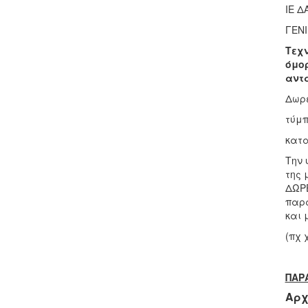
ΙΕ Δ
ΓΕΝΙ
Τεχν
όμο
αντ
Δωρε
τύμπ
κατα
Την 
της 
ΔΩΡΕ
παρα
και 
(πχ 
ΠΑΡ
Αρχ