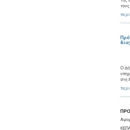
τους
περι
Πρό
δια
Ο ∆ή
υπηρ
στη 
περι
ΠΡΟ
Aφο
ΚΕΠΑ