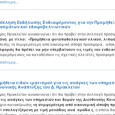
σσότερα...
σκληση Εκδήλωσης Ενδιαφέροντος για την Προμήθει
ασμάτων και εδαφοβελτιωτικών
µος Ηρακλείου ανακοινώνει ότι θα προβεί στην συλλογή προσ
άνη με τίτλο: «Προμήθεια φυτοπαθολογικού υλικού, λιπα
εσης τη συμφερότερη από οικονομική άποψη προσφορά, αποκλε
φοράς θα πρέπει να μην υπερβαίνουν τις τιμές του ενδεικ
αφερόμενους να καταθέσουν τις σχετικές κλειστές προσφορέ
σσότερα...
μήθεια ειδών ιματισμού για τις ανάγκες των υπηρεσ
νωνικής Ανάπτυξης του Δ. Ηρακλείου
µος Ηρακλείου ανακοινώνει ότι θα προβεί στην συλλογή προσ
τις ανάγκες των υπηρεσιών και δομών της Διεύθυνσης Κοι
ήριο κατακύρωσης
τη συμφερότερη από οικονομική άποψη πρ
εί υπολογιζόμενη
με τιμή μονάδας ανά ομάδα ς
, η οποία θ
σύμβασης, αφού ελεγχθεί και είναι σύμφωνη με τις τεχνικές 