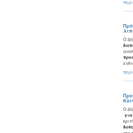
περι
Πρό
λιπ
Ο ∆ή
δαπ
ανάθ
προσ
ενδι
περι
Προ
Κοι
Ο ∆ή
για 
κριτ
δοθ
της 