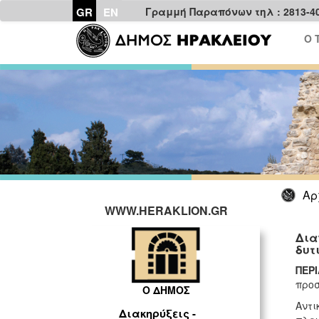
GR
EN
Γραμμή Παραπόνων τηλ : 2813-4
Ο 
Αρ
WWW.HERAKLION.GR
Δια
δυτ
ΠΕΡ
προσ
Ο ΔΗΜΟΣ
Αντι
Διακηρύξεις -