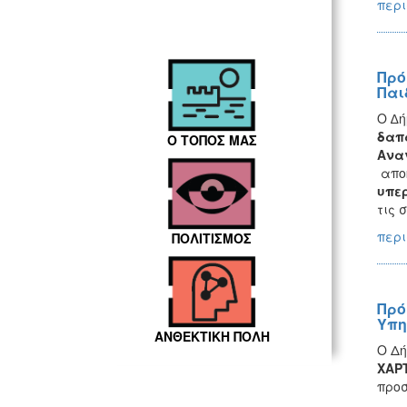
περι
Πρό
Παι
Ο ∆ή
δαπ
Ο ΤΟΠΟΣ ΜΑΣ
Ανα
αποκ
υπερ
τις 
περι
ΠΟΛΙΤΙΣΜΟΣ
Πρό
Υπη
ΑΝΘΕΚΤΙΚΗ ΠΟΛΗ
Ο Δή
ΧΑΡΤ
προ