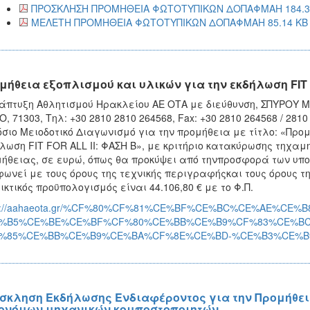
ΠΡΟΣΚΛΗΣΗ ΠΡΟΜΗΘΕΙΑ ΦΩΤΟΤΥΠΙΚΩΝ ΔΟΠΑΦΜΑΗ 184.3
ΜΕΛΕΤΗ ΠΡΟΜΗΘΕΙΑ ΦΩΤΟΤΥΠΙΚΩΝ ΔΟΠΑΦΜΑΗ 85.14 KB
μήθεια εξοπλισμού και υλικών για την εκδήλωση FIT 
άπτυξη Αθλητισμού Ηρακλείου ΑΕ ΟΤΑ με διεύθυνση, ΣΠΥΡΟΥ 
Ο, 71303, Τηλ: +30 2810 2810 264568, Fax: +30 2810 264568 / 28
σιο Μειοδοτικό Διαγωνισμό για την προμήθεια με τίτλο: «Προμ
λωση FIT FOR ALL II: ΦΑΣΗ Β», με κριτήριο κατακύρωσης τηχα
ήθειας, σε ευρώ, όπως θα προκύψει από τηνπροσφορά των υπ
ωνεί με τους όρους της τεχνικής περιγραφήςκαι τους όρους της
ικτικός προϋπολογισμός είναι 44.106,80 € με το Φ.Π.
ps://aahaeota.gr/%CF%80%CF%81%CE%BF%CE%BC%CE%AE%CE
%B5%CE%BE%CE%BF%CF%80%CE%BB%CE%B9%CF%83%CE%BC
%85%CE%BB%CE%B9%CE%BA%CF%8E%CE%BD-%CE%B3%CE%B9
σκληση Εκδήλωσης Ενδιαφέροντος για την Προμήθει
ονόμων μηχανικών κομποστοποιητών