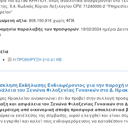
ρά του ΕΣ ΠΑΓΚΡΗΤΙΟΥ, όπως αναλυτικά αναφέρονται στο Τεύ
της. ΙΙ.4. Κωδικός Κύριου Λεξιλογίου CPV: 71240000-2 “Υπηρεσί
φείου”
ιµώµενη αξία
: 808.150,91€ χωρίς ΦΠΑ
ροµηνία παραλαβής των προσφορών
: 19/02/2024 ημέρα Δευ
0
εία
Η ΠΡΟΚΗΡΥΞΗ 210.41 KB
σκληση Εκδήλωσης Ενδιαφέροντος για την παροχή υ
άλεια του Ξενώνα Φιλοξενίας Γυναικών στο Δ. Ηρακ
µος Ηρακλείου ανακοινώνει ότι θα προβεί στην συλλογή προ
αξη και ασφάλεια του Ξενώνα Φιλοξενίας Γυναικών στο Δ
φερότερη από οικονομική άποψη προσφορά αποκλειστικά β
ιάρκεια εκτέλεσης της σύμβασης, αφού ελεγχθεί και είναι σ
ν εγκριθεί και καλεί τους ενδιαφερόμενους να καταθέσουν τι