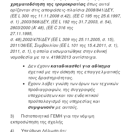
χρηματοδότηση της τρομοκρατίας
όπως αυτά
ορίζονται στις αποφάσεις-πλαίσια 2008/841/ΔΕΥ,
(ΕΕ L 300 της 11.11.2008 σ.42), (ΕΕ C 195 της 25.6.1997,
σ. 1) ,2003/568/ΔΕΥ, (ΕΕ L 192 της 31.7.2003, σ. 54),
2803/2000 (Α' 48), (ΕΕ C 316 της
27.11
σ. 48),2002/475/ΔΕΥ (ΕΕ L 309 της 25.11.2005, σ. 15),
2011/36/ΕΕ, Συμβουλίου (ΕΕ L 101 της 15.4.2011, σ. 1),
2011, σ. 1), η οποία ενσωματώθηκε στην εθνική
νομοθεσία με το ν. 4198/2013 αντίστοιχα.
Δεν έχουν
καταδικασθεί για αδίκημα
σχετικό με την άσκηση της επαγγελματικής
τους δραστηριότητας.
Έχουν λάβει γνώση των όρων των τεχνικών
προδιαγραφών, της συγγραφής
υποχρεώσεων και του ενδεικτικού
προϋπολογισμό της υπηρεσίας και
συμφωνούν
με αυτούς.
3) Πιστοποιητικό ΓΕΜΗ για την νόμιμη
εκπροσώπηση της σχολής
4) Υπεύθυνη Δήλωση ότι: