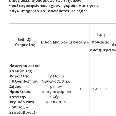
έτους 2023
,
τηρουμένων των τεχνικών
προδιαγραφών που έχουν εγκριθεί για την εν
λόγω υπηρεσία
και αναλύεται ως εξής:
Τιμή
Ένδειξη
Είδος Μονάδας
Ποσότητα
Μονάδας
Υπηρεσίας
Απ
ανά ημέρα
έω
Ναυαγοσωστική
κάλυψη της
παραλίας
Τρεις (3)
‘’Φλωρίδα’’ του
Ναυαγοσώστες
Δήμου
με τον
1
245,90 €
Ηρακλείου,
περιγραφόμενο
κατά την
πλήρη
περίοδο 2023
εξοπλισμό
(Ιούνιος –
Σεπτέμβριος)»