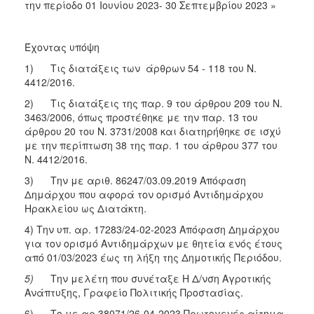
την περίοδο 01 Ιουνίου 2023- 30 Σεπτεμβρίου 2023 »
2018
2017
Έχοντας υπόψη
2016
1) Τις διατάξεις των άρθρων 54 - 118 του Ν.
2015
4412/2016.
2013
2) Τις διατάξεις της παρ. 9 του άρθρου 209 του Ν.
3463/2006, όπως προστέθηκε με την παρ. 13 του
άρθρου 20 του Ν. 3731/2008 και διατηρήθηκε σε ισχύ
με την περίπτωση 38 της παρ. 1 του άρθρου 377 του
Ν. 4412/2016.
Ο
ΤΟΠΟΣ
3) Την με αριθ. 86247/03.09.2019 Απόφαση
ΜΑΣ
Δημάρχου που αφορά τον ορισμό Αντιδημάρχου
Ηρακλείου ως Διατάκτη.
ΠΟΛΙΤΙΣΜΟΣ
4) Την υπ. αρ. 17283/24-02-2023 Απόφαση Δημάρχου
για τον ορισμό Αντιδημάρχων με θητεία ενός έτους
ΑΝΘΕΚΤΙΚΗ
από 01/03/2023 έως τη λήξη της Δημοτικής Περιόδου.
ΠΟΛΗ
5)
Την μελέτη που συνέταξε Η Δ/νση Αγροτικής
Ανάπτυξης, Γραφείο Πολιτικής Προστασίας.
6) Το με αρ.38071/26-04-2023 Πρωτογενές αίτημα