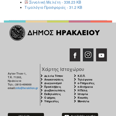
Συνολική Μελέτη - 338.23 KB
Τιμολόγιο Προσφοράς - 31.2 KB
Χάρτης Ιστοχώρου
Αγίου Τίτου 1,
Δελτία Τύπου
Κ.Ε.Π.
Τ.Κ. 71202,
Ανακοινώσεις
Τηλέφωνα
Ηράκλειο
Διαγωνισμοί
e-Υπηρεσίες
Τηλ.: 2813-409000
Προσλήψεις
e-Αιτήματα
email:
info@heraklion.gr
Διαβουλεύσεις
Η Πόλη
Εκδηλώσεις
Ιστορία
Ο Δήμος
Κνωσός
Υπηρεσίες
Μουσεία