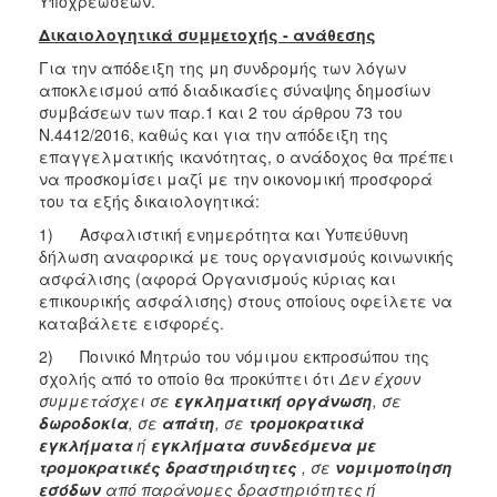
Υποχρεώσεων.
Δικαιολογητικά συμμετοχής - ανάθεσης
Για την απόδειξη της μη συνδρομής των λόγων
αποκλεισμού από διαδικασίες σύναψης δημοσίων
συμβάσεων των παρ.1 και 2 του άρθρου 73 του
Ν.4412/2016, καθώς και για την απόδειξη της
επαγγελματικής ικανότητας, ο ανάδοχος θα πρέπει
να προσκομίσει μαζί με την οικονομική προσφορά
του τα εξής δικαιολογητικά:
1) Ασφαλιστική ενημερότητα και Yυπεύθυνη
δήλωση αναφορικά με τους οργανισμούς κοινωνικής
ασφάλισης (αφορά Οργανισμούς κύριας και
επικουρικής ασφάλισης) στους οποίους οφείλετε να
καταβάλετε εισφορές.
2) Ποινικό Μητρώο του νόμιμου εκπροσώπου της
σχολής από το οποίο θα προκύπτει ότι
Δεν έχουν
συμμετάσχει σε
εγκληματική οργάνωση
, σε
δωροδοκία
, σε
απάτη
, σε
τρομοκρατικά
εγκλήματα
ή
εγκλήματα συνδεόμενα με
τρομοκρατικές δραστηριότητες
, σε
νομιμοποίηση
εσόδων
από παράνομες δραστηριότητες ή