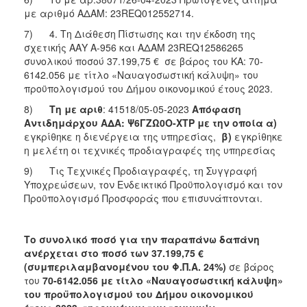
με αριθμό ΑΔΑΜ: 23REQ012552714.
7) 4. Τη Διάθεση Πίστωσης και την έκδοση της
σχετικής ΑΑΥ Α-956 και ΑΔΑΜ 23REQ12586265
συνολικού ποσού 37.199,75 € σε βάρος του ΚΑ: 70-
6142.056 με τίτλο «Ναυαγοσωστική κάλυψη» του
προϋπολογισμού του Δήμου οικονομικού έτους 2023.
8)
Τη με αριθ
: 41518/05-05-2023
Απόφαση
Αντιδημάρχου
A
ΔΑ:
Ψ6ΓΖΩ0Ο-ΧΤΡ με την οποία α)
εγκρίθηκε η διενέργεια της υπηρεσίας,
β)
εγκρίθηκε
η μελέτη οι τεχνικές προδιαγραφές της υπηρεσίας
9) Τις Τεχνικές Προδιαγραφές, τη Συγγραφή
Υποχρεώσεων, τον Ενδεικτικό Προϋπολογισμό και τον
Προϋπολογισμό Προσφοράς που επισυνάπτονται.
Το συνολικό ποσό για την παραπάνω δαπάνη
ανέρχεται στο ποσό των
37.199,75 €
(συμπεριλαμβανομένου του Φ.Π.Α. 24%)
σε βάρος
του
70-6142.056 με τίτλο «Ναυαγοσωστική κάλυψη»
του προϋπολογισμού του Δήμου οικονομικού