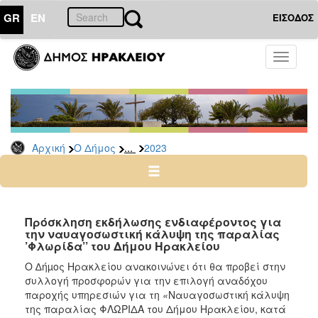
GR
EN
ΕΙΣΟΔΟΣ
Ο
Toggle
ΔΗΜΟΣ
navigati
Διακηρύξεις
-
Δημοπρασίες
Αρχείο
...
Αρχική
Ο Δήμος
2023
2026
2025
2024
Πρόσκληση εκδήλωσης ενδιαφέροντος για
2023
την ναυαγοσωστική κάλυψη της παραλίας
’Φλωρίδα’’ του Δήμου Ηρακλείου
2022
Ο ∆ήµος Ηρακλείου ανακοινώνει ότι θα προβεί στην
2021
συλλογή προσφορών για την επιλογή αναδόχου
2020
παροχής υπηρεσιών για τη
«
Ναυαγοσωστική κάλυψη
της παραλίας ΦΛΩΡΙΔΑ του Δήμου Ηρακλείου, κατά
2019