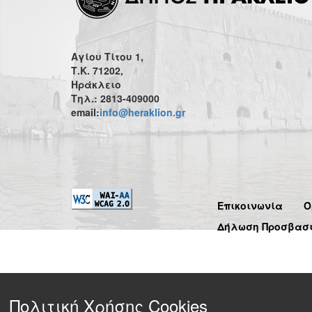
Αγίου Τίτου 1,
Τ.Κ. 71202,
Ηράκλειο
Τηλ.: 2813-409000
email:
info@heraklion.gr
Επικοινωνία
Ό
Δήλωση Προσβασ
Πολιτική Χρήσης Cookies