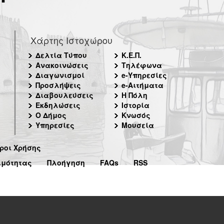
Χάρτης Ιστοχώρου
Δελτία Τύπου
Κ.Ε.Π.
Ανακοινώσεις
Τηλέφωνα
Διαγωνισμοί
e-Υπηρεσίες
Προσλήψεις
e-Αιτήματα
Διαβουλεύσεις
Η Πόλη
Εκδηλώσεις
Ιστορία
Ο Δήμος
Κνωσός
Υπηρεσίες
Μουσεία
ροι Χρήσης
ιμότητας
Πλοήγηση
FAQs
RSS