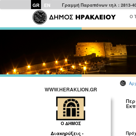
GR
EN
Γραμμή Παραπόνων τηλ : 2813-4
Ο 
Αρχ
WWW.HERAKLION.GR
Περ
Εκπ
Ο ΔΗΜΟΣ
Πρόχ
Διακηρύξεις -