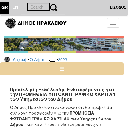
GR
EN
ΕΙΣΟΔΟΣ
Ο
Toggle
ΔΗΜΟΣ
navigati
Διακηρύξεις
-
Δημοπρασίες
Αρχείο
...
Αρχική
Ο Δήμος
2023
2026
2025
2024
Πρόσκληση Εκδήλωσης Ενδιαφέροντος για
2023
την ΠΡΟΜΗΘΕΙΑ ΦΩΤΟΑΝΤΙΓΡΑΦΙΚΟ ΧΑΡΤΙ Α4
των Υπηρεσιών του Δήμου
2022
Ο Δήμος Ηρακλείου ανακοινώνει ότι θα προβεί στη
2021
συλλογή προσφορών για την
ΠΡΟΜΗΘΕΙΑ
2020
ΦΩΤΟΑΝΤΙΓΡΑΦΙΚΟ ΧΑΡΤΙ Α4 των Υπηρεσιών του
Δήμου
και καλεί τους ενδιαφερόμενους
να
2019