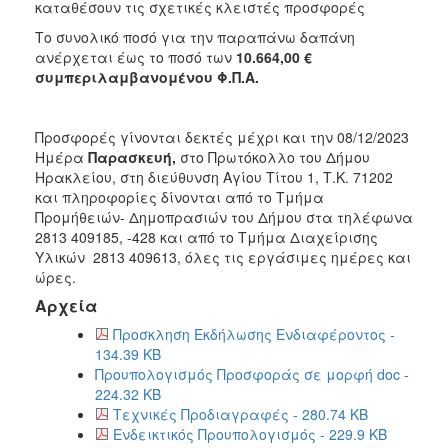
καταθέσουν τις σχετικές κλειστές προσφορές
2018
Το συνολικό ποσό για την παραπάνω δαπάνη
2017
ανέρχεται έως το ποσό των
10.664,00 €
συμπεριλαμβανομένου Φ.Π.Α.
2016
2015
Προσφορές γίνονται δεκτές μέχρι και την 08/12/2023
2013
Ημέρα
Παρασκευή,
στο Πρωτόκολλο του Δήμου
Ηρακλείου, στη διεύθυνση Αγίου Τίτου 1, Τ.Κ. 71202
και πληροφορίες δίνονται από το Τμήμα
Προμήθειών- Δημοπρασιών του Δήμου στα τηλέφωνα
2813 409185, -428 και από το Τμήμα Διαχείρισης
Ο
ΤΟΠΟΣ
Υλικών 2813 409613, όλες τις εργάσιμες ημέρες και
ΜΑΣ
ώρες.
Αρχεία
ΠΟΛΙΤΙΣΜΟΣ
Προσκληση Εκδήλωσης Ενδιαφέροντος -
134.39 KB
ΑΝΘΕΚΤΙΚΗ
Προυπολογισμός Προσφοράς σε μορφή doc -
ΠΟΛΗ
224.32 KB
Τεχνικές Προδιαγραφές - 280.74 KB
Ενδεικτικός Προυπολογισμός - 229.9 KB