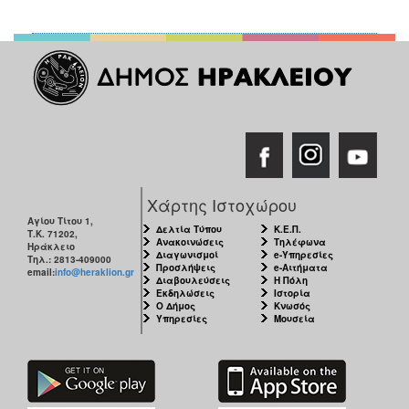
Χάρτης Ιστοχώρου
Αγίου Τίτου 1,
Δελτία Τύπου
Κ.Ε.Π.
Τ.Κ. 71202,
Ανακοινώσεις
Τηλέφωνα
Ηράκλειο
Διαγωνισμοί
e-Υπηρεσίες
Τηλ.: 2813-409000
Προσλήψεις
e-Αιτήματα
email:
info@heraklion.gr
Διαβουλεύσεις
Η Πόλη
Εκδηλώσεις
Ιστορία
Ο Δήμος
Κνωσός
Υπηρεσίες
Μουσεία