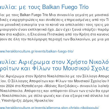
υλία: με τους Balkan Fuego Trio
ία: με τους Balkan Fuego Trio Μια συναυλία γεμάτη με μουσι
 δικές ενορχηστρώσεις και συνθέσεις επηρεασμένες από την Τ
ια μοναδική ευκαιρία για το κοινό να απολαύσει τους τρεις μ
μιουργούν έναν εκπληκτικό ήχο. Δεν έχει ξανά υπάρξει παρόμο
akov στο καβάλι, η Ελεάννα Πιτσικάκη από την Κρήτη στο κανονά
ψουν σε όλη την πολύμορφη περιοχή των Βαλκανίων, με μια μ
www.heraklionculture.gr/events/balkan-fuego-trio/
υλία: Αφιέρωμα στον Χρήστο Νικολό
οίτων και Φίλων του Μουσικού Σχολε
ία: Αφιέρωμα στον Χρήστο Νικολόπουλο με τον Σύλλογο Αποφοί
ίου. Ο Σύλλογος Αποφοίτων και Φίλων του Μουσικού Σχολείου Η
του 2024 στο Κηποθέατρο «Μάνος Χατζιδάκις» συναυλία λαϊκής
 Νικολόπουλο. Απόφοιτες και απόφοιτοι όλων των ετών θα ερ
 Νικολόπουλου, με σόλο φωνές και ένα εξαιρετικό σύνολο λαϊ
ς Υποστήριξη: Δήμος Ηρακλείου
www.heraklionculture.gr/events/afieroma-ston-christo-nikolopoulo/