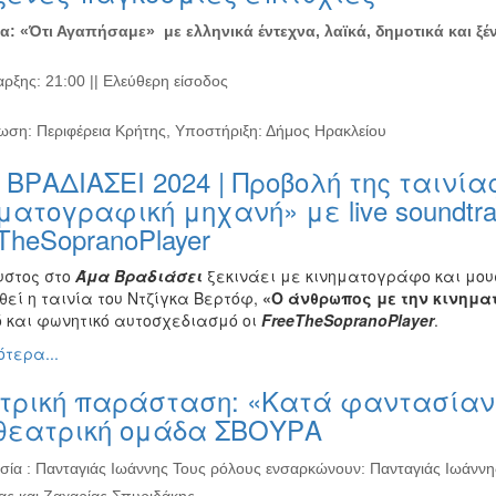
α: «Ότι Αγαπήσαμε» με ελληνικά έντεχνα, λαϊκά, δημοτικά και ξέν
ρξης: 21:00 || Ελεύθερη είσοδος
ωση: Περιφέρεια Κρήτης, Υποστήριξη: Δήμος Ηρακλείου
ΒΡΑΔΙΑΣΕΙ 2024 | Προβολή της ταινία
ματογραφική μηχανή» με live soundtra
ΤheSopranoPlayer
υστος στο
Άμα Βραδιάσει
ξεκινάει με κινηματογράφο και μου
εί η ταινία του Ντζίγκα Βερτόφ,
«Ο άνθρωπος με την κινημ
ό και φωνητικό αυτοσχεδιασμό οι
FreeTheSopranoPlayer
.
τερα...
τρική παράσταση: «Κατά φαντασίαν 
 θεατρική ομάδα ΣΒΟΥΡΑ
σία : Πανταγιάς Ιωάννης Τους ρόλους ενσαρκώνουν: Πανταγιάς Ιωάννη