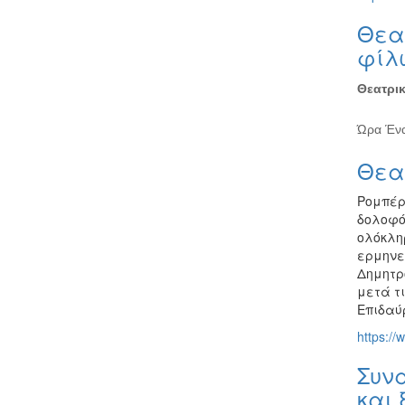
Θεα
φίλ
Θεατρικ
Ώρα Έναρ
Θεα
Ρομπέρ
δολοφό
ολόκλη
ερμηνε
Δημητρ
μετά τ
Επιδαύρ
https://
Συνα
και 