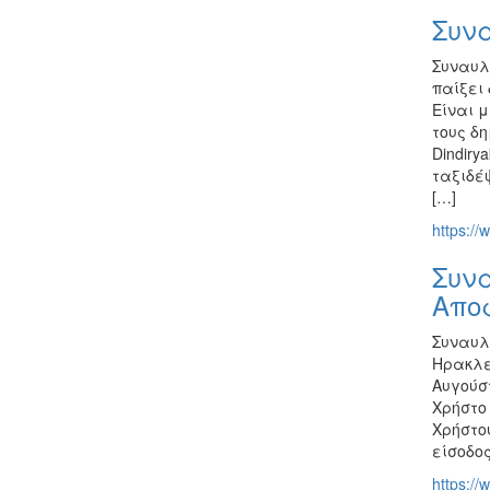
Συνα
Συναυλ
παίξει
Είναι μ
τους δη
Dindiry
ταξιδέ
[…]
https://
Συνα
Αποφ
Συναυλ
Ηρακλε
Αυγούσ
Χρήστο
Χρήστου
είσοδο
https://