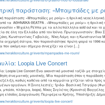
www.heraklionculture.gr/events/to-prasino-mou-to-foustanaki/
τρική παράσταση: «Μπαμπάδες με ρ
κή παράσταση: «Μπαμπάδες με ρούμι» η θρυλική νεοελληνικ
από τα ΑΘΗΝΑΪΚΑ ΘΕΑΤΡΑ . «Μπαμπάδες με ρούμι» η θρυλική
νασίου + Μιχάλη Ρέππα με τα αλλεπάλληλα sold out και το χι
εία σε όλη την Ελλάδα από τον Ιούνιο. Πρωταγωνιστούν : Βίκυ
ζάκη, Κωνσταντίνος Γαβαλάς, Νίκη Λάμη και η Κωνσταντίνα Μι
μία αιχμηρή σάτιρα, που παρουσιάστηκε πρώτη φορά το 1996 κα
α που ακόμη και σήμερα συνεχίζει να είναι […]
/www.heraklionculture.gr/events/mpampades-me-roumi/
υλία: Loopia Live Concert
α: Loopia Live Concert Ένα ακουστικό μουσικό ταξίδι με στοιχεί
σθηση σινεματικής μουσικής. Μία παράσταση όπου η παράδοση
 εξέλιξη, καθώς καθένα από τα κομμάτια χτίζεται νότα προς νότ
μένων οργάνων. Η Συντελεστές: ‘Ίριδα- Βασιλική Τσιγάρα (Φων
, μπάσο, πλήκτρα, loops), Νίκος Συγλέτος (Κρουστά) Βαγγέλης
ρη είσοδος Διοργάνωση: Περιφέρεια Κρήτης, Υποστήριξη: Δήμ
www.heraklionculture.gr/events/loopia-live-concert/