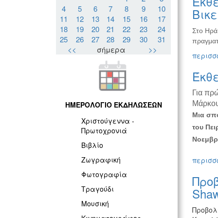
Έκθε
4
5
6
7
8
9
10
Βικ
11
12
13
14
15
16
17
18
19
20
21
22
23
24
Στο Ηρά
25
26
27
28
29
30
31
πραγματ
<<
σήμερα
>>
περισσό
Έκθ
Για πρ
Μάρκο
ΗΜΕΡΟΛΟΓΙΟ ΕΚΔΗΛΩΣΕΩΝ
Μια σπο
Χριστούγεννα -
του Πει
Πρωτοχρονιά
Νοεμβρί
Βιβλίο
Ζωγραφική
περισσό
Φωτογραφία
Προβ
Τραγούδι
Shaw
Μουσική
Προβολή