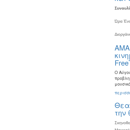
Συναυλί
Ώρα Ένα
Διοργάν
ΑΜΑ 
κινη
Free
Ο Αύγο
προβληθ
μουσικ
περισσό
Θεα
την
Σκηνοθε