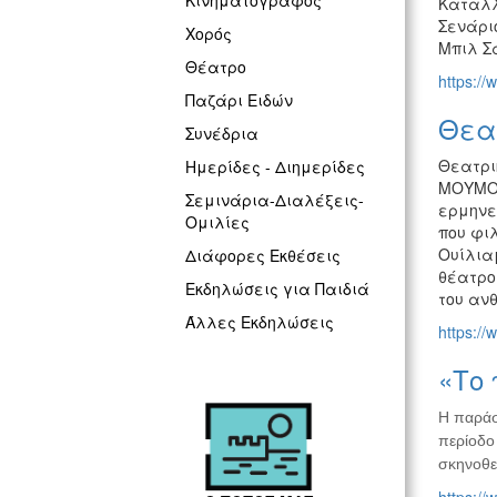
Κινηματογράφος
Καταλλη
Σενάριο
Χορός
Μπιλ Σ
Θέατρο
https://
Παζάρι Ειδών
Θεα
Συνέδρια
Θεατρι
Ημερίδες - Διημερίδες
ΜΟΥΜΟΥ
Σεμινάρια-Διαλέξεις-
ερμηνε
Ομιλίες
που φι
Ουίλιαμ
Διάφορες Εκθέσεις
θέατρο 
Εκδηλώσεις για Παιδιά
του αν
Άλλες Εκδηλώσεις
https://
«Το 
Η παρά
περίοδο 
σκηνοθε