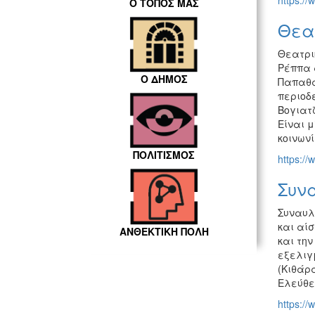
https://
Ο ΤΟΠΟΣ ΜΑΣ
Θεα
Θεατρι
Ρέππα 
Ο ΔΗΜΟΣ
Παπαθα
περιοδ
Βογιατ
Είναι 
κοινωνί
ΠΟΛΙΤΙΣΜΟΣ
https:/
Συνα
Συναυλί
και αί
ΑΝΘΕΚΤΙΚΗ ΠΟΛΗ
και την
εξελιγ
(Κιθάρα
Ελεύθε
https://