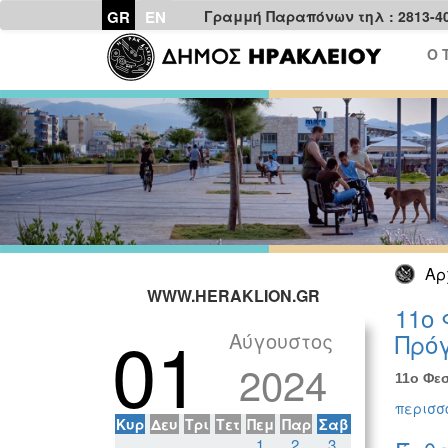
GR
EN
Γραμμή Παραπόνων τηλ : 2813-4
Ο 
Αρ
WWW.HERAKLION.GR
11ο 
01
Αύγουστος
Πρόγ
2024
11ο Φεσ
περισσό
Κυρ
Δευ
Τρι
Τετ
Πεμ
Παρ
Σαβ
1
2
3