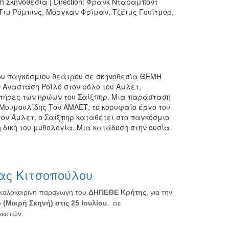
h Σκηνοθεσία | Direction: Φρανκ Ντάραμποντ
: Τιμ Ρόμπινς, Μόργκαν Φρίμαν, Τζέιμς Γουΐτμορ,
ου παγκόσμιου θεάτρου σε σκηνοθεσία ΘΕΜΗ
 Αναστάση Ροϊλό στον ρόλο του Άμλετ,
ήρες των ηρώων του Σαίξπηρ. Μια παράσταση
 Μουμουλίδης Τον ΑΜΛΕΤ, το κορυφαίο έργο του
 τον Άμλετ, ο Σαίξπηρ καταθέτει στο παγκόσμιο
 δική του μυθολογία. Μια κατάδυση στην ουσία
ας Κιτσοπούλου
καλοκαιρινή παραγωγή του
ΔΗΠΕΘΕ Κρήτης
, για την
e
(Μικρή Σκηνή) στις 25 Ιουλίου
, σε
λεστών.