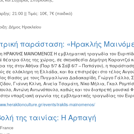
ς και Ζαχαρίας Σπυριδάκης.
ξης: 21:00 || Τιμές: 10€, 7€ (παιδικό)
ιξη: Δήμος Ηρακλείου
τρική παράσταση: «Ηρακλής Μαινόμεν
δη ΗΡΑΚΛΗΣ ΜΑΙΝΟΜΕΝΟΣ Η εμβληματική τραγωδία του Ευριπίδη
ά θέατρα όλης της χώρας, σε σκηνοθεσία Δημήτρη Καραντζά κ
α της στην Αθήνα (Παρ 5/7 & Σάβ 6/7 – Παπάγου), η παράστασ
ύς σε ολόκληρη τη Ελλάδα, και θα επιστρέψει στο τέλος Αυγού
ίος θίασος με τους Πυγμαλίωνα Δαδακαρίδη, Γιώργο Γάλλο, Σ
ζίδου, Γιάννη Κλίνη, Αινεία Τσαμάτη, Νίκο Μήλια, Γκαλ Ρομ
ουλο, Αντώνη Αντωνόπουλο, καθώς και τον διαπρεπή μουσικό Φ
 στην υπαρξιακή αγωνία της εμβληματικής τραγωδίας του Ευριπ
www.heraklionculture.gr/events/iraklis-mainomenos/
ολή της ταινίας: Η Αρπαγή
 France