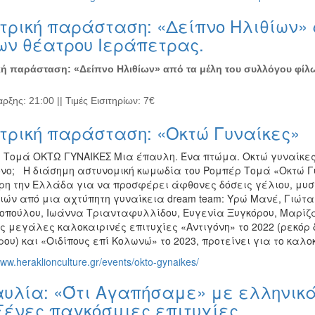
τρική παράσταση: «Δείπνο Ηλιθίων» 
ων θέατρου Ιεράπετρας.
ή παράσταση: «Δείπνο Ηλιθίων» από τα μέλη του συλλόγου φίλω
ξης: 21:00 || Τιμές Εισιτηρίων: 7€
τρική παράσταση: «Οκτώ Γυναίκες»
 Τομά ΟΚΤΩ ΓΥΝΑΙΚΕΣ Μια έπαυλη. Ένα πτώμα. Οκτώ γυναίκες.
νο; Η διάσημη αστυνομική κωμωδία του Ρομπέρ Τομά «Οκτώ Γυ
ρη την Ελλάδα για να προσφέρει άφθονες δόσεις γέλιου, μυσ
ιών από μια αχτύπητη γυναίκεια dream team: Υρώ Μανέ, Γιώτα
οπούλου, Ιωάννα Τριανταφυλλίδου, Ευγενία Ξυγκόρου, Μαρίζα
ις μεγάλες καλοκαιρινές επιτυχίες «Αντιγόνη» το 2022 (ρεκό
ου) και «Οιδίπους επί Κολωνώ» το 2023, προτείνει για το καλοκ
www.heraklionculture.gr/events/okto-gynaikes/
υλία: «Ότι Αγαπήσαμε» με ελληνικά
ξένες παγκόσμιες επιτυχίες