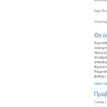
Μποτσέα
Ώρα Έναρ
Υποστήρ
Θεα
Ευριπί
ανοιχτ
πρεμιέρ
σταθμο
σπουδα
Καλαϊτ
Ραφτόπ
βυθίζει
https://
Προβ
Γαλλία |