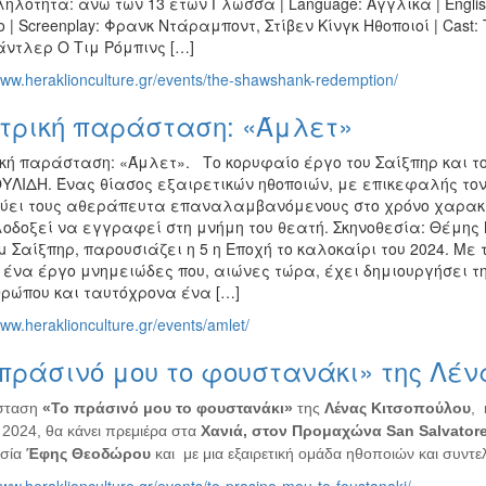
λότητα: άνω των 13 ετών Γλώσσα | Language: Αγγλικά | Englis
 | Screenplay: Φρανκ Ντάραμποντ, Στίβεν Κίνγκ Ηθοποιοί | Cast
άντλερ Ο Τιμ Ρόμπινς […]
www.heraklionculture.gr/events/the-shawshank-redemption/
τρική παράσταση: «Άμλετ»
κή παράσταση: «Άμλετ». Το κορυφαίο έργο του Σαίξπηρ και τ
ΛΙΔΗ. Ένας θίασος εξαιρετικών ηθοποιών, με επικεφαλής τον
ύει τους αθεράπευτα επαναλαμβανόμενους στο χρόνο χαρακτ
λοδοξεί να εγγραφεί στη μνήμη του θεατή. Σκηνοθεσία: Θέμης
 Σαίξπηρ, παρουσιάζει η 5 η Εποχή το καλοκαίρι του 2024. Με
ένα έργο μνημειώδες που, αιώνες τώρα, έχει δημιουργήσει τη
θρώπου και ταυτόχρονα ένα […]
www.heraklionculture.gr/events/amlet/
πράσινό μου το φουστανάκι» της Λέν
σταση
«Το πράσινό μου το φουστανάκι»
της
Λένας Κιτσοπούλου
, 
2024, θα κάνει πρεμιέρα στα
Χανιά, στον Προμαχώνα
San
Salvator
σία
Έφης Θεοδώρου
και με μια εξαιρετική ομάδα ηθοποιών και συντε