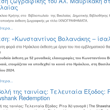
ση ζωγραφικής του Αλ. Μαυρικάκη στ
ελαίας
κλειο Κρήτης στο Βιβλιοπωλείο της Βικελαίας Δημοτικής Βιβλιοθήκης
οποιήσει έκθεση ζωγραφικής με τίτλο ΙΧΝΟΓΡΑΦΗΜΑΤΑ.
τερα...
εση: «Κωνσταντίνος Βολανάκης – ίσα
ώτη φορά στο Ηράκλειο έκθεση με έργα του πιο εμβληματικού θ
υ
υδαία έκθεση με 52 μοναδικές ελαιογραφίες του Κωνσταντίνου 
ραιά, ετοιμάζεται να υποδεχθεί το κοινό στο Ηράκλειο, στη Βασιλι
ου 2024.
τερα...
ολή της ταινίας: Τελευταία Έξοδος: Ρ
shank Redemption
 της ταινίας: Τελευταία Έξοδος: Ρίτα Χέιγουορθ | The Shawshan