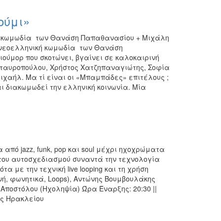
ούμι»
ή κωμωδία των Θανάση Παπαθανασίου + Μιχάλη
 νεοελληνική κωμωδία των Θανάση
ούμορ που σκοτώνει, βγαίνει σε καλοκαιρινή
 Σταυροπούλου, Χρήστος Χατζηπαναγιώτης, Σοφία
χαήλ. Μα τί είναι οι «Μπαμπάδες» επιτέλους ;
ι διακωμωδεί την ελληνική κοινωνία. Μία
α από jazz, funk, pop και soul μέχρι ηχοχρώματα
 του αυτοσχεδιασμού συναντά την τεχνολογία
α με την τεχνική live looping και τη χρήση
ή, φωνητικά, Loops), Αντώνης Βουμβουλάκης
 Αποστόλου (Ηχοληψία) Ώρα Έναρξης: 20:30 ||
ος Ηρακλείου