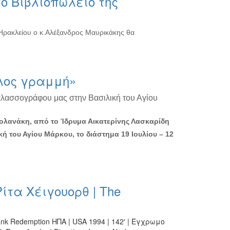
ο Βιβλιοπωλείο της
 Ηρακλείου ο κ.Αλέξανδρος Μαυρικάκης θα
λος γραμμή»
αλασσογράφου μας στην Βασιλική του Αγίου
Βολανάκη, από το Ίδρυμα Αικατερίνης Λασκαρίδη
κή του Αγίου Μάρκου, το διάστημα 19 Ιουλίου – 12
ίτα Χέιγουορθ | The
k Redemption ΗΠΑ | USA 1994 | 142′ | Έγχρωμο