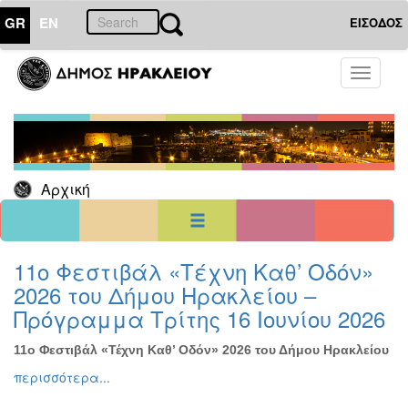
GR
EN
ΕΙΣΟΔΟΣ
21
Αύγουστος
Toggle
2024
navigati
Κυρ
Δευ
Τρι
Τετ
Πεμ
Παρ
Σαβ
1
2
3
4
5
6
7
8
9
10
Αρχική
11
12
13
14
15
16
17
18
19
20
21
22
23
24
25
26
27
28
29
30
31
<<
σήμερα
>>
11ο Φεστιβάλ «Τέχνη Καθ’ Οδόν»
2026 του Δήμου Ηρακλείου –
ΗΜΕΡΟΛΟΓΙΟ
ΕΚΔΗΛΩΣΕΩΝ
Πρόγραμμα Τρίτης 16 Ιουνίου 2026
Χριστούγεννα
-
11ο Φεστιβάλ «Τέχνη Καθ’ Οδόν» 2026 του Δήμου Ηρακλείου
Πρωτοχρονιά
περισσότερα...
Βιβλίο