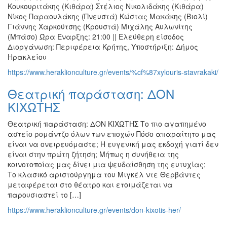
Κουκουριτάκης (Κιθάρα) Στέλιος Νικολιδάκης (Κιθάρα)
Νίκος Παραουλάκης (Πνευστά) Κώστας Μακάκης (Βιολί)
Γιάννης Χαρκούτσης (Κρουστά) Μιχάλης Αυλωνίτης
(Μπάσο) Ώρα Έναρξης: 21:00 || Ελεύθερη είσοδος
Διοργάνωση: Περιφέρεια Κρήτης, Υποστήριξη: Δήμος
Ηρακλείου
https://www.heraklionculture.gr/events/%cf%87xylouris-stavrakaki/
Θεατρική παράσταση: ΔΟΝ
ΚΙΧΩΤΗΣ
Θεατρική παράσταση: ΔΟΝ ΚΙΧΩΤΗΣ Το πιο αγαπημένο
αστείο ρομάντζο όλων των εποχών Πόσο απαραίτητο μας
είναι να ονειρευόμαστε; Η ευγενική μας εκδοχή γιατί δεν
είναι στην πρώτη ζήτηση; Μήπως η συνήθεια της
κοινοτοποίας μας δίνει μια ψευδαίσθηση της ευτυχίας;
Το κλασικό αριστούργημα του Μιγκέλ ντε Θερβάντες
μεταφέρεται στο θέατρο και ετοιμάζεται να
παρουσιαστεί το […]
https://www.heraklionculture.gr/events/don-kixotis-her/