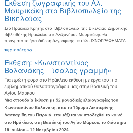
Έκθεση ζωγραφικής του Αλ.
Ζωγραφική
Μαυρικάκη στο Βιβλιοπωλείο της
Φωτογραφία
Βικελαίας
Τραγούδι
Στο Ηράκλειο Κρήτης στο Βιβλιοπωλείο της Βικελαίας Δημοτικής
Μουσική
Βιβλιοθήκης Ηρακλείου ο κ.Αλέξανδρος Μαυρικάκης θα
Κινηματογράφος
πραγματοποιήσει έκθεση ζωγραφικής με τίτλο ΙΧΝΟΓΡΑΦΗΜΑΤΑ.
περισσότερα...
Χορός
Θέατρο
Έκθεση: «Κωνσταντίνος
Παζάρι
Βολανάκης – ίσαλος γραμμή»
Ειδών
Για πρώτη φορά στο Ηράκλειο έκθεση με έργα του πιο
Συνέδρια
εμβληματικού θαλασσογράφου μας στην Βασιλική του
Ημερίδες
Αγίου Μάρκου
-
Μια σπουδαία έκθεση με 52 μοναδικές ελαιογραφίες του
Διημερίδες
Κωνσταντίνου Βολανάκη, από το Ίδρυμα Αικατερίνης
Σεμινάρια-
Λασκαρίδη του Πειραιά, ετοιμάζεται να υποδεχθεί το κοινό
Διαλέξεις-
στο Ηράκλειο, στη Βασιλική του Αγίου Μάρκου, το διάστημα
Ομιλίες
19 Ιουλίου – 12 Νοεμβρίου 2024.
Διάφορες