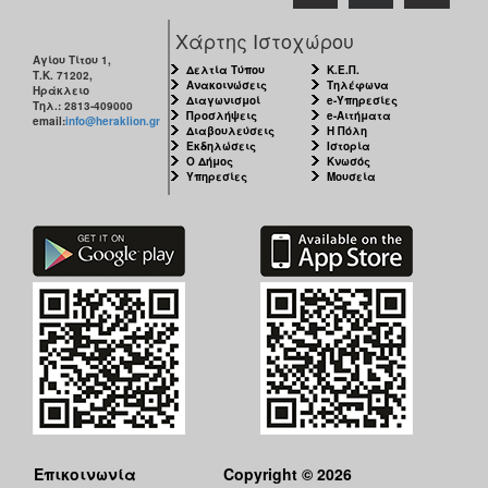
Χάρτης Ιστοχώρου
Αγίου Τίτου 1,
Δελτία Τύπου
Κ.Ε.Π.
Τ.Κ. 71202,
Ανακοινώσεις
Τηλέφωνα
Ηράκλειο
Διαγωνισμοί
e-Υπηρεσίες
Τηλ.: 2813-409000
Προσλήψεις
e-Αιτήματα
email:
info@heraklion.gr
Διαβουλεύσεις
Η Πόλη
Εκδηλώσεις
Ιστορία
Ο Δήμος
Κνωσός
Υπηρεσίες
Μουσεία
Επικοινωνία
Copyright © 2026