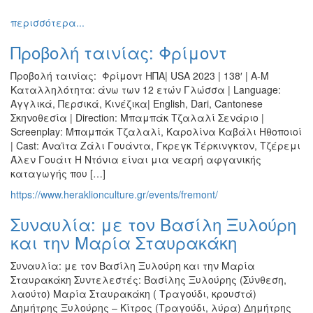
Εκθέσεις
περισσότερα...
Εκδηλώσεις
Προβολή ταινίας: Φρίμοντ
για
Παιδιά
Προβολή ταινίας: Φρίμοντ ΗΠΑ| USA 2023 | 138′ | A-M
Άλλες
Καταλληλότητα: άνω των 12 ετών Γλώσσα | Language:
Εκδηλώσεις
Αγγλικά, Περσικά, Κινέζικα| English, Dari, Cantonese
Σκηνοθεσία | Direction: Μπαμπάκ Τζαλαλί Σενάριο |
Screenplay: Μπαμπάκ Τζαλαλί, Καρολίνα Καβάλι Ηθοποιοί
| Cast: Αναϊτα Ζάλι Γουάντα, Γκρεγκ Τέρκινγκτον, Τζέρεμι
Άλεν Γουάιτ Η Ντόνια είναι μια νεαρή αφγανικής
Ο
καταγωγής που […]
ΤΟΠΟΣ
ΜΑΣ
https://www.heraklionculture.gr/events/fremont/
Ο
Συναυλία: με τον Βασίλη Ξυλούρη
ΔΗΜΟΣ
και την Μαρία Σταυρακάκη
ΠΟΛΙΤΙΣΜΟΣ
Συναυλία: με τον Βασίλη Ξυλούρη και την Μαρία
Σταυρακάκη Συντελεστές: Βασίλης Ξυλούρης (Σύνθεση,
ΑΝΘΕΚΤΙΚΗ
λαούτο) Μαρία Σταυρακάκη ( Τραγούδι, κρουστά)
ΠΟΛΗ
Δημήτρης Ξυλούρης – Κίτρος (Τραγούδι, λύρα) Δημήτρης