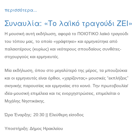
Εκθέσεις
περισσότερα...
Εκδηλώσεις
Συναυλία: «Το λαϊκό τραγούδι ΖΕΙ»
για
Παιδιά
Η μουσική αυτή εκδήλωση, αφορά το ΠΟΙΟΤΙΚΟ λαϊκό τραγούδι
Άλλες
του τόπου μας, το οποίο «γράφτηκε» και ερμηνεύτηκε από
Εκδηλώσεις
παλαιοτέρους (κυρίως) και νεότερους σπουδαίους συνθέτες-
στιχουργούς και ερμηνευτές.
Μία εκδήλωση, όπου στο μεγαλύτερό της μέρος, τα μπουζούκια
Ο
ΤΟΠΟΣ
και οι ερμηνευτές είναι όρθιοι, «χαρίζοντας» μουσικές “εκπλήξεις”
ΜΑΣ
σκηνικής παρουσίας και ερμηνείας στο κοινό. Την πρωτοβουλία/
ιδέα-μουσική επιμέλεια και τις ενορχηστρώσεις, επιμελείται ο
Ο
ΔΗΜΟΣ
Μιχάλης Νηστικάκης.
ΠΟΛΙΤΙΣΜΟΣ
Ώρα Έναρξης: 20:30 || Ελεύθερη είσοδος
ΑΝΘΕΚΤΙΚΗ
Υποστήριξη: Δήμος Ηρακλείου
ΠΟΛΗ