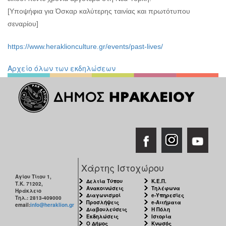
[Υποψήφια για Όσκαρ καλύτερης ταινίας και πρωτότυπου
σεναρίου]
https://www.heraklionculture.gr/events/past-lives/
Αρχείο όλων των εκδηλώσεων
Χάρτης Ιστοχώρου
Αγίου Τίτου 1,
Δελτία Τύπου
Κ.Ε.Π.
Τ.Κ. 71202,
Ανακοινώσεις
Τηλέφωνα
Ηράκλειο
Διαγωνισμοί
e-Υπηρεσίες
Τηλ.: 2813-409000
Προσλήψεις
e-Αιτήματα
email:
info@heraklion.gr
Διαβουλεύσεις
Η Πόλη
Εκδηλώσεις
Ιστορία
Ο Δήμος
Κνωσός