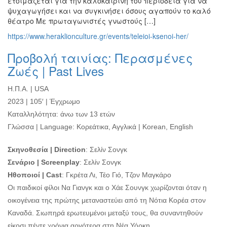
ετοιμάζεται για την καλοκαιρινή του περιοδεία για να
ψυχαγωγήσει και να συγκινήσει όσους αγαπούν το καλό
θέατρο Με πρωταγωνιστές γνωστούς […]
https://www.heraklionculture.gr/events/teleioi-ksenoi-her/
Προβολή ταινίας: Περασμένες
Ζωές | Past Lives
Η.Π.Α. | USA
2023 | 105′ | Έγχρωμο
Καταλληλότητα: άνω των 13 ετών
Γλώσσα | Language: Κορεάτικα, Αγγλικά | Korean, English
Σκηνοθεσία | Direction
: Σελίν Σονγκ
Σενάριο | Screenplay
: Σελίν Σονγκ
Ηθοποιοί | Cast
: Γκρέτα Λι, Τέο Γιό, Τζον Μαγκάρο
Οι παιδικοί φίλοι Να Γιανγκ και ο Χάε Σουνγκ χωρίζονται όταν η
οικογένεια της πρώτης μεταναστεύει από τη Νότια Κορέα στον
Καναδά. Σιωπηρά ερωτευμένοι μεταξύ τους, θα συναντηθούν
είκοσι πέντε χρόνια αργότερα στη Νέα Υόρκη.