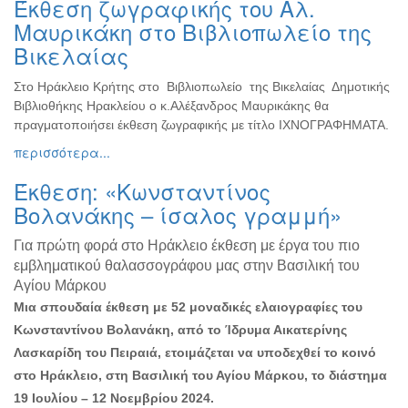
Έκθεση ζωγραφικής του Αλ.
Ζωγραφική
Μαυρικάκη στο Βιβλιοπωλείο της
Φωτογραφία
Βικελαίας
Τραγούδι
Στο Ηράκλειο Κρήτης στο Βιβλιοπωλείο της Βικελαίας Δημοτικής
Μουσική
Βιβλιοθήκης Ηρακλείου ο κ.Αλέξανδρος Μαυρικάκης θα
Κινηματογράφος
πραγματοποιήσει έκθεση ζωγραφικής με τίτλο ΙΧΝΟΓΡΑΦΗΜΑΤΑ.
περισσότερα...
Χορός
Θέατρο
Έκθεση: «Κωνσταντίνος
Παζάρι
Βολανάκης – ίσαλος γραμμή»
Ειδών
Για πρώτη φορά στο Ηράκλειο έκθεση με έργα του πιο
Συνέδρια
εμβληματικού θαλασσογράφου μας στην Βασιλική του
Ημερίδες
Αγίου Μάρκου
-
Μια σπουδαία έκθεση με 52 μοναδικές ελαιογραφίες του
Διημερίδες
Κωνσταντίνου Βολανάκη, από το Ίδρυμα Αικατερίνης
Σεμινάρια-
Λασκαρίδη του Πειραιά, ετοιμάζεται να υποδεχθεί το κοινό
Διαλέξεις-
στο Ηράκλειο, στη Βασιλική του Αγίου Μάρκου, το διάστημα
Ομιλίες
19 Ιουλίου – 12 Νοεμβρίου 2024.
Διάφορες