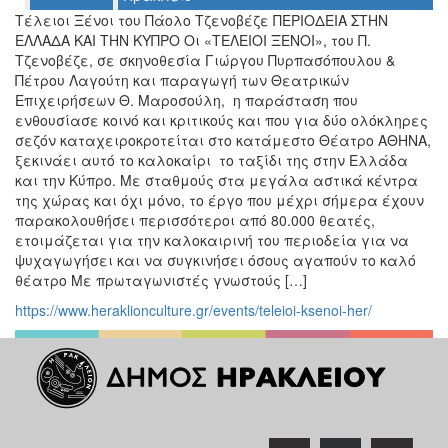
Ο
Τέλειοι Ξένοι του Πάολο Τζενοβέζε ΠΕΡΙΟΔΕΙΑ ΣΤΗΝ
ΤΟΠΟΣ
ΕΛΛΑΔΑ ΚΑΙ ΤΗΝ ΚΥΠΡΟ Οι «ΤΕΛΕΙΟΙ ΞΕΝΟΙ», του Π.
ΜΑΣ
Τζενοβέζε, σε σκηνοθεσία Γιώργου Πυρπασόπουλου &
Πέτρου Λαγούτη και παραγωγή των Θεατρικών
Ο
Επιχειρήσεων Θ. Μαροσούλη, η παράσταση που
ΔΗΜΟΣ
ενθουσίασε κοινό και κριτικούς και που για δύο ολόκληρες
σεζόν καταχειροκροτείται στο κατάμεστο Θέατρο ΑΘΗΝΑ,
ΠΟΛΙΤΙΣΜΟΣ
ξεκινάει αυτό το καλοκαίρι το ταξίδι της στην Ελλάδα
και την Κύπρο. Με σταθμούς στα μεγάλα αστικά κέντρα
ΑΝΘΕΚΤΙΚΗ
της χώρας και όχι μόνο, το έργο που μέχρι σήμερα έχουν
ΠΟΛΗ
παρακολουθήσει περισσότεροι από 80.000 θεατές,
ετοιμάζεται για την καλοκαιρινή του περιοδεία για να
ψυχαγωγήσει και να συγκινήσει όσους αγαπούν το καλό
θέατρο Με πρωταγωνιστές γνωστούς […]
https://www.heraklionculture.gr/events/teleioi-ksenoi-her/