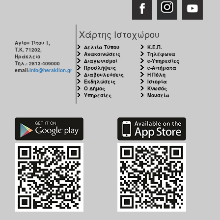
Χάρτης Ιστοχώρου
Αγίου Τίτου 1,
Δελτία Τύπου
Κ.Ε.Π.
Τ.Κ. 71202,
Ανακοινώσεις
Τηλέφωνα
Ηράκλειο
Διαγωνισμοί
e-Υπηρεσίες
Τηλ.: 2813-409000
Προσλήψεις
e-Αιτήματα
email:
info@heraklion.gr
Διαβουλεύσεις
Η Πόλη
Εκδηλώσεις
Ιστορία
Ο Δήμος
Κνωσός
Υπηρεσίες
Μουσεία