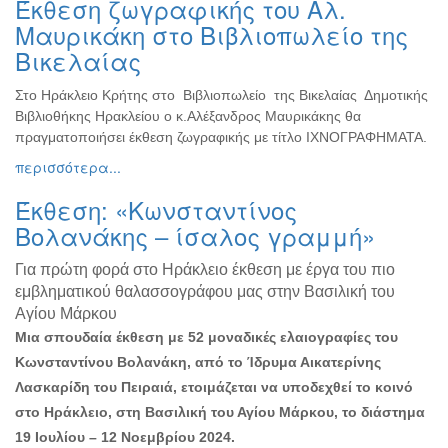
Έκθεση ζωγραφικής του Αλ.
Ζωγραφική
Μαυρικάκη στο Βιβλιοπωλείο της
Φωτογραφία
Βικελαίας
Τραγούδι
Στο Ηράκλειο Κρήτης στο Βιβλιοπωλείο της Βικελαίας Δημοτικής
Μουσική
Βιβλιοθήκης Ηρακλείου ο κ.Αλέξανδρος Μαυρικάκης θα
Κινηματογράφος
πραγματοποιήσει έκθεση ζωγραφικής με τίτλο ΙΧΝΟΓΡΑΦΗΜΑΤΑ.
περισσότερα...
Χορός
Θέατρο
Έκθεση: «Κωνσταντίνος
Παζάρι
Βολανάκης – ίσαλος γραμμή»
Ειδών
Για πρώτη φορά στο Ηράκλειο έκθεση με έργα του πιο
Συνέδρια
εμβληματικού θαλασσογράφου μας στην Βασιλική του
Ημερίδες
Αγίου Μάρκου
-
Μια σπουδαία έκθεση με 52 μοναδικές ελαιογραφίες του
Διημερίδες
Κωνσταντίνου Βολανάκη, από το Ίδρυμα Αικατερίνης
Σεμινάρια-
Λασκαρίδη του Πειραιά, ετοιμάζεται να υποδεχθεί το κοινό
Διαλέξεις-
στο Ηράκλειο, στη Βασιλική του Αγίου Μάρκου, το διάστημα
Ομιλίες
19 Ιουλίου – 12 Νοεμβρίου 2024.
Διάφορες