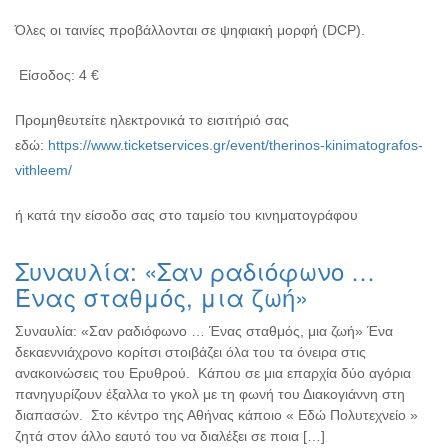
Όλες οι ταινίες προβάλλονται σε ψηφιακή μορφή (DCP).
Είσοδος: 4 €
Προμηθευτείτε ηλεκτρονικά το εισιτήριό σας
εδώ:
https://www.ticketservices.gr/event/therinos-kinimatografos-
vithleem/
ή κατά την είσοδο σας στο ταμείο του κινηματογράφου
Συναυλία: «Σαν ραδιόφωνο …
Ένας σταθμός, μια ζωή»
Συναυλία: «Σαν ραδιόφωνο … Ένας σταθμός, μια ζωή» Ένα
δεκαεννιάχρονο κορίτσι στοιβάζει όλα του τα όνειρα στις
ανακοινώσεις του Ερυθρού. Κάπου σε μια επαρχία δύο αγόρια
πανηγυρίζουν έξαλλα το γκολ με τη φωνή του Διακογιάννη στη
διαπασών. Στο κέντρο της Αθήνας κάποιο « Εδώ Πολυτεχνείο »
ζητά στον άλλο εαυτό του να διαλέξει σε ποια […]