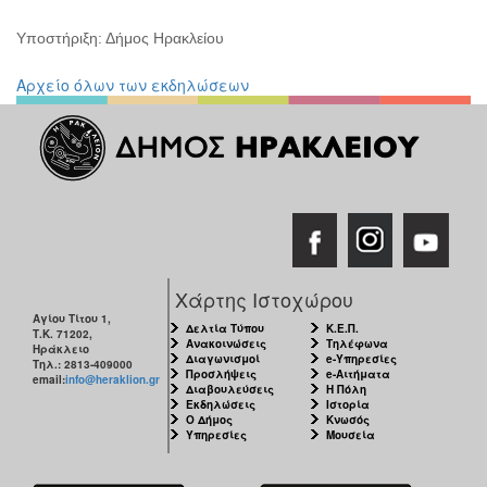
Υποστήριξη: Δήμος Ηρακλείου
Αρχείο όλων των εκδηλώσεων
Χάρτης Ιστοχώρου
Αγίου Τίτου 1,
Δελτία Τύπου
Κ.Ε.Π.
Τ.Κ. 71202,
Ανακοινώσεις
Τηλέφωνα
Ηράκλειο
Διαγωνισμοί
e-Υπηρεσίες
Τηλ.: 2813-409000
Προσλήψεις
e-Αιτήματα
email:
info@heraklion.gr
Διαβουλεύσεις
Η Πόλη
Εκδηλώσεις
Ιστορία
Ο Δήμος
Κνωσός
Υπηρεσίες
Μουσεία