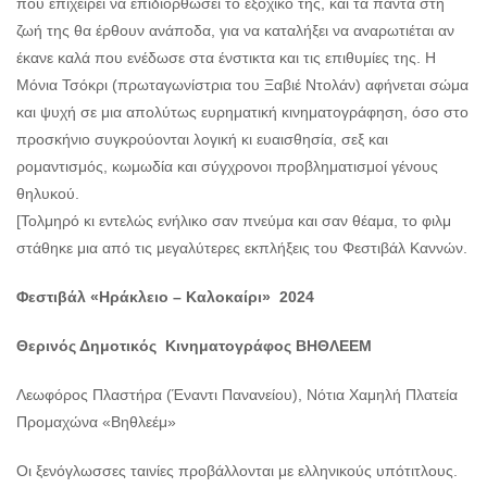
που επιχειρεί να επιδιορθώσει το εξοχικό της, και τα πάντα στη
ζωή της θα έρθουν ανάποδα, για να καταλήξει να αναρωτιέται αν
έκανε καλά που ενέδωσε στα ένστικτα και τις επιθυμίες της. Η
Μόνια Τσόκρι (πρωταγωνίστρια του Ξαβιέ Ντολάν) αφήνεται σώμα
και ψυχή σε μια απολύτως ευρηματική κινηματογράφηση, όσο στο
προσκήνιο συγκρούονται λογική κι ευαισθησία, σεξ και
ρομαντισμός, κωμωδία και σύγχρονοι προβληματισμοί γένους
θηλυκού.
[Τολμηρό κι εντελώς ενήλικο σαν πνεύμα και σαν θέαμα, το φιλμ
στάθηκε μια από τις μεγαλύτερες εκπλήξεις του Φεστιβάλ Καννών.
Φεστιβάλ «Ηράκλειο – Καλοκαίρι» 2024
Θερινός Δημοτικός Κινηματογράφος ΒΗΘΛΕΕΜ
Λεωφόρος Πλαστήρα (Έναντι Πανανείου), Νότια Χαμηλή Πλατεία
Προμαχώνα «Βηθλεέμ»
Οι ξενόγλωσσες ταινίες προβάλλονται με ελληνικούς υπότιτλους.