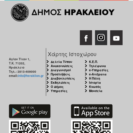
Χάρτης Ιστοχώρου
Αγίου Τίτου 1,
Δελτία Τύπου
Κ.Ε.Π.
Τ.Κ. 71202,
Ανακοινώσεις
Τηλέφωνα
Ηράκλειο
Διαγωνισμοί
e-Υπηρεσίες
Τηλ.: 2813-409000
Προσλήψεις
e-Αιτήματα
email:
info@heraklion.gr
Διαβουλεύσεις
Η Πόλη
Εκδηλώσεις
Ιστορία
Ο Δήμος
Κνωσός
Υπηρεσίες
Μουσεία