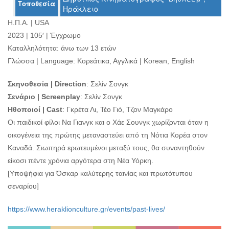
Τοποθεσία
Ο
Ηράκλειο
ΤΟΠΟΣ
Η.Π.Α. | USA
ΜΑΣ
2023 | 105′ | Έγχρωμο
Ο
Καταλληλότητα: άνω των 13 ετών
ΔΗΜΟΣ
Γλώσσα | Language: Κορεάτικα, Αγγλικά | Korean, English
ΠΟΛΙΤΙΣΜΟΣ
Σκηνοθεσία | Direction
: Σελίν Σονγκ
Σενάριο | Screenplay
: Σελίν Σονγκ
ΑΝΘΕΚΤΙΚΗ
ΠΟΛΗ
Ηθοποιοί | Cast
: Γκρέτα Λι, Τέο Γιό, Τζον Μαγκάρο
Οι παιδικοί φίλοι Να Γιανγκ και ο Χάε Σουνγκ χωρίζονται όταν η
οικογένεια της πρώτης μεταναστεύει από τη Νότια Κορέα στον
Καναδά. Σιωπηρά ερωτευμένοι μεταξύ τους, θα συναντηθούν
είκοσι πέντε χρόνια αργότερα στη Νέα Υόρκη.
[Υποψήφια για Όσκαρ καλύτερης ταινίας και πρωτότυπου
σεναρίου]
https://www.heraklionculture.gr/events/past-lives/