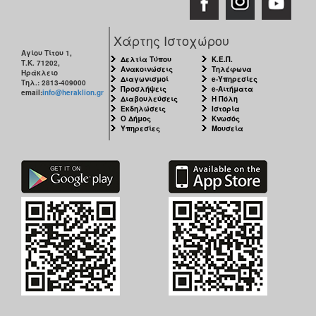
Χάρτης Ιστοχώρου
Αγίου Τίτου 1,
Δελτία Τύπου
Κ.Ε.Π.
Τ.Κ. 71202,
Ανακοινώσεις
Τηλέφωνα
Ηράκλειο
Διαγωνισμοί
e-Υπηρεσίες
Τηλ.: 2813-409000
Προσλήψεις
e-Αιτήματα
email:
info@heraklion.gr
Διαβουλεύσεις
Η Πόλη
Εκδηλώσεις
Ιστορία
Ο Δήμος
Κνωσός
Υπηρεσίες
Μουσεία