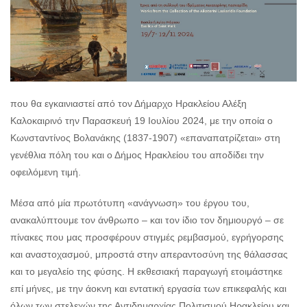
που θα εγκαινιαστεί από τον Δήμαρχο Ηρακλείου Αλέξη
Καλοκαιρινό την Παρασκευή 19 Ιουλίου 2024, με την οποία ο
Κωνσταντίνος Βολανάκης (1837-1907) «επαναπατρίζεται» στη
γενέθλια πόλη του και ο Δήμος Ηρακλείου του αποδίδει την
οφειλόμενη τιμή.
Μέσα από μία πρωτότυπη «ανάγνωση» του έργου του,
ανακαλύπτουμε τον άνθρωπο – και τον ίδιο τον δημιουργό – σε
πίνακες που μας προσφέρουν στιγμές ρεμβασμού, εγρήγορσης
και αναστοχασμού, μπροστά στην απεραντοσύνη της θάλασσας
και το μεγαλείο της φύσης. Η εκθεσιακή παραγωγή ετοιμάστηκε
επί μήνες, με την άοκνη και εντατική εργασία των επικεφαλής και
όλων των στελεχών της Αντιδημαρχίας Πολιτισμού Ηρακλείου και