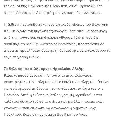
της Δημοτικής Πινακοθήκης Ηρακλείου, σε συνεργασία με το
Ίδρυμα Αικατερίνης Λασκαρίδη και εξωτερικούς συνεργάτες.
H έκθεση περιλαμβάνει και δυο απτικούς πίνακες του Βολανάκη
που με εξελιγμένη ψηφιακή τεχνολογία μέσα από μια εφαρμογή
από την πρωτοποριακή ψηφιακή Αίθουσα Τέχνης που έχει
αναπτύξει το Ίδρυμα Αικατερίνης Λασκαρίδη, προσφέρουν σε
άτομα με προβλήματα όρασης τη δυνατότητα να απολαύσουν τα
έργα σε γραφή Braille.
Σε δήλωσή του
ο
Δήμαρχος Ηρακλείου Αλέξης
Καλοκαιρινός
ανέφερε: «Ο Κωνσταντίνος Βολανάκης
«επιστρέφει» στην πόλη του και το κοινό της πόλης του, θα έχει
για πρώτη φορά τη δυνατότητα να θαυμάσει τα έργα του στο
Ηράκλειο. Αυτή η έκθεση, η ίσαλος γραμμή, οριοθετεί με τον
καλύτερο δυνατό τρόπο το στίγμα των μεγάλων πολιτιστικών
γεγονότων που επιδιώκει να οργανώσει η Δημοτική Αρχή
Ηρακλείου, ιδίως στη μνημειακή Βασιλική του Αγίου