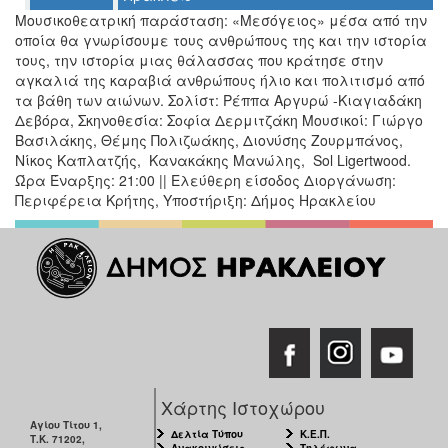
Ο
Μουσικοθεατρική παράσταση: «Μεσόγειος» μέσα από την
ΤΟΠΟΣ
οποία θα γνωρίσουμε τους ανθρώπους της και την ιστορία
ΜΑΣ
τους, την ιστορία μιας θάλασσας που κράτησε στην
αγκαλιά της καραβιά ανθρώπους ήλιο και πολιτισμό από
Ο
τα βάθη των αιώνων. Σολίστ: Ρέππα Αργυρώ -Κιαγιαδάκη
ΔΗΜΟΣ
Δεβόρα, Σκηνοθεσία: Σοφία Δερμιτζάκη Μουσικοί: Γιώργο
Βασιλάκης, Θέμης Πολιζωάκης, Διονύσης Ζουρμπάνος,
ΠΟΛΙΤΙΣΜΟΣ
Νίκος Καπλατζής, Κανακάκης Μανώλης, Sol Ligertwood.
Ώρα Έναρξης: 21:00 || Ελεύθερη είσοδος Διοργάνωση:
ΑΝΘΕΚΤΙΚΗ
Περιφέρεια Κρήτης, Υποστήριξη: Δήμος Ηρακλείου
ΠΟΛΗ
Χάρτης Ιστοχώρου
Αγίου Τίτου 1,
Δελτία Τύπου
Κ.Ε.Π.
Τ.Κ. 71202,
Ανακοινώσεις
Τηλέφωνα