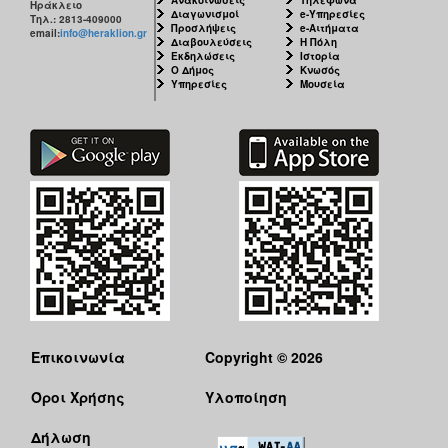
Ηράκλειο
Διαγωνισμοί
e-Υπηρεσίες
Τηλ.: 2813-409000
Προσλήψεις
e-Αιτήματα
email:
info@heraklion.gr
Διαβουλεύσεις
Η Πόλη
Εκδηλώσεις
Ιστορία
Ο Δήμος
Κνωσός
Υπηρεσίες
Μουσεία
Επικοινωνία
Copyright © 2026
Όροι Χρήσης
Υλοποίηση
Δήλωση