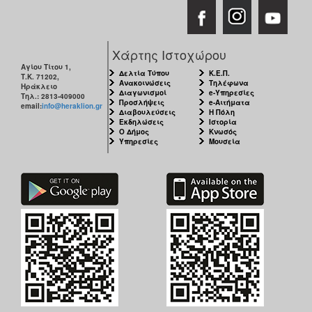
Χάρτης Ιστοχώρου
Αγίου Τίτου 1,
Δελτία Τύπου
Κ.Ε.Π.
Τ.Κ. 71202,
Ανακοινώσεις
Τηλέφωνα
Ηράκλειο
Διαγωνισμοί
e-Υπηρεσίες
Τηλ.: 2813-409000
Προσλήψεις
e-Αιτήματα
email:
info@heraklion.gr
Διαβουλεύσεις
Η Πόλη
Εκδηλώσεις
Ιστορία
Ο Δήμος
Κνωσός
Υπηρεσίες
Μουσεία