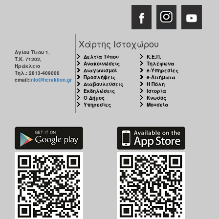
Χάρτης Ιστοχώρου
Αγίου Τίτου 1,
Δελτία Τύπου
Κ.Ε.Π.
Τ.Κ. 71202,
Ανακοινώσεις
Τηλέφωνα
Ηράκλειο
Διαγωνισμοί
e-Υπηρεσίες
Τηλ.: 2813-409000
Προσλήψεις
e-Αιτήματα
email:
info@heraklion.gr
Διαβουλεύσεις
Η Πόλη
Εκδηλώσεις
Ιστορία
Ο Δήμος
Κνωσός
Υπηρεσίες
Μουσεία