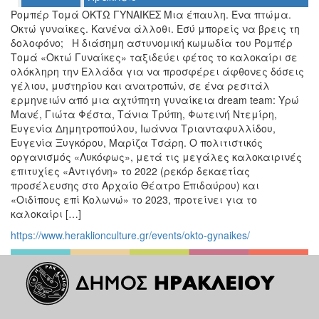
Ο
Ρομπέρ Τομά ΟΚΤΩ ΓΥΝΑΙΚΕΣ Μια έπαυλη. Ένα πτώμα.
ΤΟΠΟΣ
Οκτώ γυναίκες. Κανένα άλλοθι. Εσύ μπορείς να βρεις τη
ΜΑΣ
δολοφόνο; Η διάσημη αστυνομική κωμωδία του Ρομπέρ
Τομά «Οκτώ Γυναίκες» ταξιδεύει φέτος το καλοκαίρι σε
Ο
ολόκληρη την Ελλάδα για να προσφέρει άφθονες δόσεις
ΔΗΜΟΣ
γέλιου, μυστηρίου και ανατροπών, σε ένα ρεσιτάλ
ερμηνειών από μια αχτύπητη γυναίκεια dream team: Υρώ
ΠΟΛΙΤΙΣΜΟΣ
Μανέ, Γιώτα Φέστα, Τάνια Τρύπη, Φωτεινή Ντεμίρη,
Ευγενία Δημητροπούλου, Ιωάννα Τριανταφυλλίδου,
ΑΝΘΕΚΤΙΚΗ
Ευγενία Ξυγκόρου, Μαρίζα Τσάρη. Ο πολιτιστικός
ΠΟΛΗ
οργανισμός «Λυκόφως», μετά τις μεγάλες καλοκαιρινές
επιτυχίες «Αντιγόνη» το 2022 (ρεκόρ δεκαετίας
προσέλευσης στο Αρχαίο Θέατρο Επιδαύρου) και
«Οιδίπους επί Κολωνώ» το 2023, προτείνει για το
καλοκαίρι […]
https://www.heraklionculture.gr/events/okto-gynaikes/