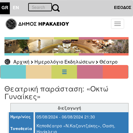
GR
EN
ΕΙΣΟΔΟΣ
01
Αύγουστος
Toggle
2024
navigati
Κυρ
Δευ
Τρι
Τετ
Πεμ
Παρ
Σαβ
1
2
3
4
5
6
7
8
9
10
Αρχική
Ημερολόγιο Εκδηλώσεων
Θέατρο
11
12
13
14
15
16
17
18
19
20
21
22
23
24
25
26
27
28
29
30
31
<<
σήμερα
>>
Θεατρική παράσταση: «Οκτώ
Γυναίκες»
ΗΜΕΡΟΛΟΓΙΟ
ΕΚΔΗΛΩΣΕΩΝ
διεξαγωγή
Θέατρο
Ημερ/νίες
05/08/2024 - 06/08/2024 21:30
Κηποθέατρο «Ν.Καζαντζάκης», Όαση,
Τοποθεσία
Ηράκλειο