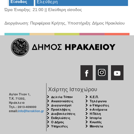
Είσοδος
Ελεύθερη
Ο
ΤΟΠΟΣ
Ώρα Έναρξης: 21:00 || Ελεύθερη είσοδος
ΜΑΣ
Διοργάνωση: Περιφέρεια Κρήτης, Υποστήριξη: Δήμος Ηρακλείου
Ο
ΔΗΜΟΣ
ΠΟΛΙΤΙΣΜΟΣ
ΑΝΘΕΚΤΙΚΗ
ΠΟΛΗ
Χάρτης Ιστοχώρου
Αγίου Τίτου 1,
Δελτία Τύπου
Κ.Ε.Π.
Τ.Κ. 71202,
Ανακοινώσεις
Τηλέφωνα
Ηράκλειο
Διαγωνισμοί
e-Υπηρεσίες
Τηλ.: 2813-409000
Προσλήψεις
e-Αιτήματα
email:
info@heraklion.gr
Διαβουλεύσεις
Η Πόλη
Εκδηλώσεις
Ιστορία
Ο Δήμος
Κνωσός
Υπηρεσίες
Μουσεία