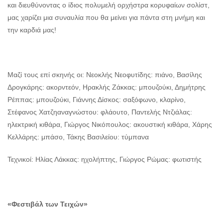
και διευθύνοντας ο ίδιος πολυμελή ορχήστρα κορυφαίων σολίστ,
μας χαρίζει μια συναυλία που θα μείνει για πάντα στη μνήμη και
την καρδιά μας!
Μαζί τους επί σκηνής οι: Νεοκλής Νεοφυτίδης: πιάνο, Βασίλης
Δρογκάρης: ακορντεόν, Ηρακλής Ζάκκας: μπουζούκι, Δημήτρης
Ρέππας: μπουζούκι, Γιάννης Δίσκος: σαξόφωνο, κλαρίνο,
Στέφανος Χατζηαναγνώστου: φλάουτο, Παντελής Ντζιάλας:
ηλεκτρική κιθάρα, Γιώργος Νικόπουλος: ακουστική κιθάρα, Χάρης
Κελλάρης: μπάσο, Τάκης Βασιλείου: τύμπανα
Τεχνικοί: Ηλίας Λάκκας: ηχολήπτης, Γιώργος Ρώμας: φωτιστής
«Φεστιβάλ των Τειχών»