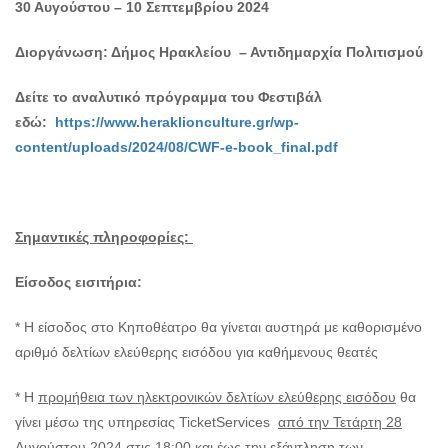
30 Αυγούστου – 10 Σεπτεμβρίου 2024
Διοργάνωση: Δήμος Ηρακλείου – Αντιδημαρχία Πολιτισμού
Δείτε το αναλυτικό πρόγραμμα του Φεστιβάλ
εδώ:
https://www.heraklionculture.gr/wp-
content/uploads/2024/08/CWF-e-book_final.pdf
Σημαντικές πληροφορίες:
Είσοδος εισιτήρια:
* Η είσοδος στο Κηποθέατρο θα γίνεται αυστηρά με καθορισμένο
αριθμό δελτίων ελεύθερης εισόδου για καθήμενους θεατές
* Η
προμήθεια των ηλεκτρονικών δελτίων ελεύθερης εισόδου
θα
γίνει μέσω της υπηρεσίας TicketServices
από την Τετάρτη 28
Αυγούστου 2024 στις 18:00
και έως την εξάντληση των