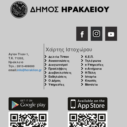
Χάρτης Ιστοχώρου
Αγίου Τίτου 1,
Δελτία Τύπου
Κ.Ε.Π.
Τ.Κ. 71202,
Ανακοινώσεις
Τηλέφωνα
Ηράκλειο
Διαγωνισμοί
e-Υπηρεσίες
Τηλ.: 2813-409000
Προσλήψεις
e-Αιτήματα
email:
info@heraklion.gr
Διαβουλεύσεις
Η Πόλη
Εκδηλώσεις
Ιστορία
Ο Δήμος
Κνωσός
Υπηρεσίες
Μουσεία