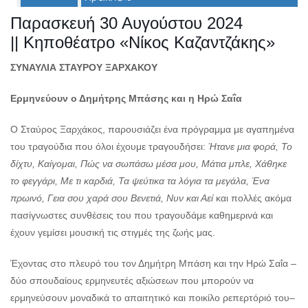
Παρασκευή 30 Αυγούστου 2024
Ο
ΤΟΠΟΣ
|| Κηποθέατρο «Νίκος Καζαντζάκης»
ΜΑΣ
ΣΥΝΑΥΛΙΑ ΣΤΑΥΡΟΥ ΞΑΡΧΑΚΟΥ
Ο
ΔΗΜΟΣ
Ερμηνεύουν ο Δημήτρης Μπάσης και η Ηρώ Σαΐα
ΠΟΛΙΤΙΣΜΟΣ
Ο Σταύρος Ξαρχάκος, παρουσιάζει ένα πρόγραμμα με αγαπημένα
του τραγούδια που όλοι έχουμε τραγουδήσει:
Ήτανε μια φορά, Το
ΑΝΘΕΚΤΙΚΗ
ΠΟΛΗ
δίχτυ, Καίγομαι, Πώς να σωπάσω μέσα μου, Μάτια μπλε, Χάθηκε
το φεγγάρι, Με τι καρδιά, Τα ψεύτικα τα λόγια τα μεγάλα, Ένα
πρωινό, Γεια σου χαρά σου Βενετιά, Νυν και Αεί
και πολλές ακόμα
πασίγνωστες συνθέσεις του που τραγουδάμε καθημερινά και
έχουν γεμίσει μουσική τις στιγμές της ζωής μας.
Έχοντας στο πλευρό του τον Δημήτρη Μπάση και την Ηρώ Σαΐα –
δύο σπουδαίους ερμηνευτές αξιώσεων που μπορούν να
ερμηνεύσουν μοναδικά το απαιτητικό και ποικίλο ρεπερτόριό του–