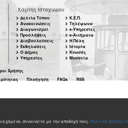
Χάρτης Ιστοχώρου
Δελτία Τύπου
Κ.Ε.Π.
Ανακοινώσεις
Τηλέφωνα
Διαγωνισμοί
e-Υπηρεσίες
Προσλήψεις
e-Αιτήματα
Διαβουλεύσεις
Η Πόλη
Εκδηλώσεις
Ιστορία
Ο Δήμος
Κνωσός
Υπηρεσίες
Μουσεία
ροι Χρήσης
ιμότητας
Πλοήγηση
FAQs
RSS
περιεχόμενο, συναινείτε με την αποδοχή τους.
Πολιτική Χρήσης C