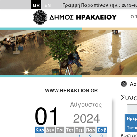
GR
EN
Γραμμή Παραπόνων τηλ : 2813-4
Ο 
Αρ
WWW.HERAKLION.GR
Συνα
01
Αύγουστος
2024
Ημερ
Τοπο
Κυρ
Δευ
Τρι
Τετ
Πεμ
Παρ
Σαβ
Κώστας
1
2
3