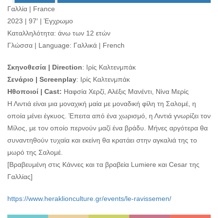
Ο
Γαλλία | France
ΤΟΠΟΣ
2023 | 97′ | Έγχρωμο
ΜΑΣ
Καταλληλότητα: άνω των 12 ετών
Ο
Γλώσσα | Language: Γαλλικά | French
ΔΗΜΟΣ
Σκηνοθεσία | Direction
: Ιρίς Καλτενμπάκ
ΠΟΛΙΤΙΣΜΟΣ
Σενάριο | Screenplay
: Ιρίς Καλτενμπάκ
Ηθοποιοί | Cast:
Ηαφσία Χερζί, Αλέξις Μανέντι, Νίνα Μερίς
ΑΝΘΕΚΤΙΚΗ
ΠΟΛΗ
Η Λιντιά είναι μια μοναχική μαία με μοναδική φίλη τη Σαλομέ, η
οποία μένει έγκυος. Έπειτα από ένα χωρισμό, η Λιντιά γνωρίζει τον
Μίλος, με τον οποίο περνούν μαζί ένα βράδυ. Μήνες αργότερα θα
συναντηθούν τυχαία και εκείνη θα κρατάει στην αγκαλιά της το
μωρό της Σαλομέ.
[Βραβευμένη στις Κάννες και τα βραβεία Lumiere και Cesar της
Γαλλίας]
https://www.heraklionculture.gr/events/le-ravissemen/