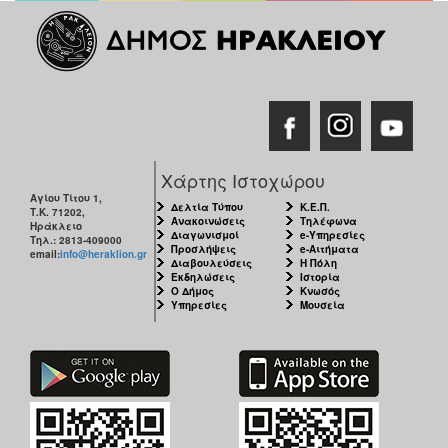
Χάρτης Ιστοχώρου
Αγίου Τίτου 1,
Δελτία Τύπου
Κ.Ε.Π.
Τ.Κ. 71202,
Ανακοινώσεις
Τηλέφωνα
Ηράκλειο
Διαγωνισμοί
e-Υπηρεσίες
Τηλ.: 2813-409000
Προσλήψεις
e-Αιτήματα
email:
info@heraklion.gr
Διαβουλεύσεις
Η Πόλη
Εκδηλώσεις
Ιστορία
Ο Δήμος
Κνωσός
Υπηρεσίες
Μουσεία