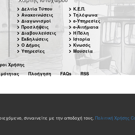
Δελτία Τύπου
Κ.Ε.Π.
Ανακοινώσεις
Τηλέφωνα
Διαγωνισμοί
e-Υπηρεσίες
Προσλήψεις
e-Αιτήματα
Διαβουλεύσεις
Η Πόλη
Εκδηλώσεις
Ιστορία
Ο Δήμος
Κνωσός
Υπηρεσίες
Μουσεία
ροι Χρήσης
ιμότητας
Πλοήγηση
FAQs
RSS
περιεχόμενο, συναινείτε με την αποδοχή τους.
Πολιτική Χρήσης C