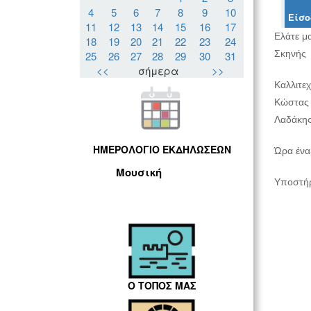
4
5
6
7
8
9
10
Είσο
11
12
13
14
15
16
17
Ελάτε μα
18
19
20
21
22
23
24
Σκηνής
25
26
27
28
29
30
31
<<
σήμερα
>>
Καλλιτε
Κώστας 
Λαδάκης
ΗΜΕΡΟΛΟΓΙΟ ΕΚΔΗΛΩΣΕΩΝ
Ώρα ένα
Μουσική
Υποστήρ
Ο ΤΟΠΟΣ ΜΑΣ