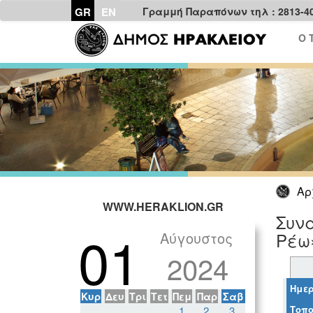
GR
EN
Γραμμή Παραπόνων τηλ : 2813-4
Ο 
Αρ
WWW.HERAKLION.GR
Συνα
01
Αύγουστος
Ρέω
2024
Ημερ
Κυρ
Δευ
Τρι
Τετ
Πεμ
Παρ
Σαβ
Τοπο
1
2
3