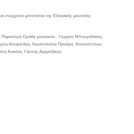
 και σύγχρονα μονοπάτια της Ελληνικής μουσικής
όπη Παρασύρη Ομάδα μουσικών : Γιώργος Μπουγαδάκης,
υρτω Ανυψητάκη, Κωνσταντίνα Πρινάρη, Κωνσατντίνος
νη Κοκόνη, Γιάννης Δερμιτζάκης