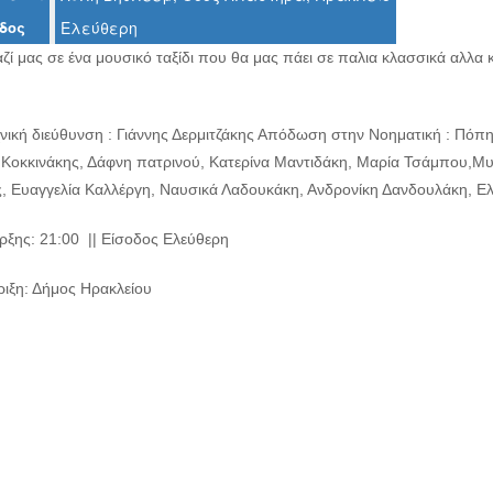
δος
Ελεύθερη
ζί μας σε ένα μουσικό ταξίδι που θα μας πάει σε παλια κλασσικά αλλα
χνική διεύθυνση : Γιάννης Δερμιτζάκης Απόδωση στην Νοηματική : Π
Κοκκινάκης, Δάφνη πατρινού, Κατερίνα Μαντιδάκη, Μαρία Τσάμπου,Μ
, Ευαγγελία Καλλέργη, Ναυσικά Λαδουκάκη, Ανδρονίκη Δανδουλάκη, Ελέ
ρξης: 21:00 || Είσοδος Ελεύθερη
ιξη: Δήμος Ηρακλείου