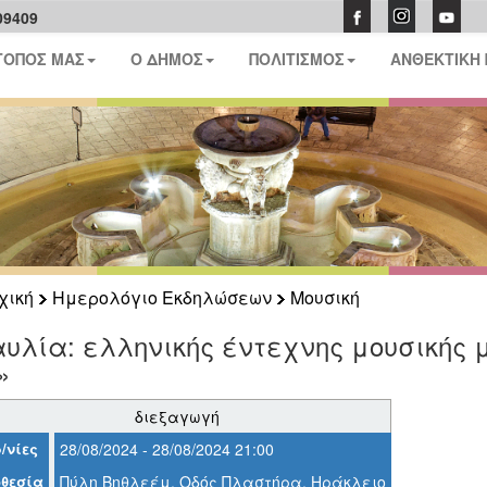
09409
ΤΟΠΟΣ ΜΑΣ
Ο ΔΗΜΟΣ
ΠΟΛΙΤΙΣΜΟΣ
ΑΝΘΕΚΤΙΚΗ
χική
Ημερολόγιο Εκδηλώσεων
Μουσική
υλία: ελληνικής έντεχνης μουσικής 
»
διεξαγωγή
/νίες
28/08/2024 - 28/08/2024 21:00
θεσία
Πύλη Βηθλεέμ, Οδός Πλαστήρα, Ηράκλειο