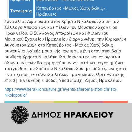
Ο
Κηποθέατρο «Μάνος Χατζιδάκις»,
ΤΟΠΟΣ
Τοποθεσία
ΜΑΣ
Ηράκλειο
Συναυλία: Αφιέρωμα στον Χρήστο Νικολόπουλο με τον
Ο
Σύλλογο Αποφοίτων και Φίλων του Μουσικού Σχολείου
ΔΗΜΟΣ
Ηρακλείου. Ο Σύλλογος Αποφοίτων και Φίλων του
Μουσικού Σχολείου Ηρακλείου διοργανώνει την Κυριακή, 4
ΠΟΛΙΤΙΣΜΟΣ
Αυγούστου 2024 στο Κηποθέατρο «Μάνος Χατζιδάκις»
συναυλία λαϊκής μουσικής, αφιερωμένη στον σπουδαίο
συνθέτη Χρήστο Νικολόπουλο. Απόφοιτες και απόφοιτοι
ΑΝΘΕΚΤΙΚΗ
ΠΟΛΗ
όλων των ετών θα ερμηνεύσουν γνωστά και αγαπημένα
τραγούδια του Χρήστου Νικολόπουλου, με σόλο φωνές και
ένα εξαιρετικό σύνολο λαϊκού τραγουδιού. Ώρα Έναρξης:
21:00 || Ελεύθερη είσοδος Υποστήριξη: Δήμος Ηρακλείου
https://www.heraklionculture.gr/events/afieroma-ston-christo-
nikolopoulo/