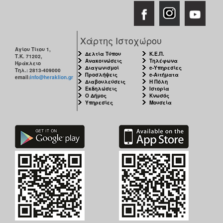
Χάρτης Ιστοχώρου
Αγίου Τίτου 1,
Δελτία Τύπου
Κ.Ε.Π.
Τ.Κ. 71202,
Ανακοινώσεις
Τηλέφωνα
Ηράκλειο
Διαγωνισμοί
e-Υπηρεσίες
Τηλ.: 2813-409000
Προσλήψεις
e-Αιτήματα
email:
info@heraklion.gr
Διαβουλεύσεις
Η Πόλη
Εκδηλώσεις
Ιστορία
Ο Δήμος
Κνωσός
Υπηρεσίες
Μουσεία