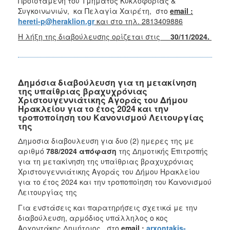
Προϊσταμένη του Τμήματος Κυκλοφορίας &
Συγκοινωνιών, κα Πελαγία Χαιρέτη, στο
email :
hereti-p@heraklion.gr
και στο τηλ. 2813409886
Η λήξη της διαβούλευσης ορίζεται στις
30/11/2024.
Δημόσια διαβούλευση για τη μετακίνηση
της υπαίθριας βραχυχρόνιας
Χριστουγεννιάτικης Αγοράς του Δήμου
Ηρακλείου για το έτος 2024 και την
τροποποίηση του Κανονισμού Λειτουργίας
της
Δημοσια διαβουλευση για δυο (2) ημερες της με
αριθμό
788/2024 απόφαση
της Δημοτικής Επιτροπής
για τη μετακίνηση της υπαίθριας βραχυχρόνιας
Χριστουγεννιάτικης Αγοράς του Δήμου Ηρακλείου
για το έτος 2024 και την τροποποίηση του Κανονισμού
Λειτουργίας της
Για ενστάσεις και παρατηρήσεις σχετικά με την
διαβούλευση, αρμόδιος υπάλληλος ο κος
Αρχοντάκης Δημήτριος, στο
email :
arxontakis-