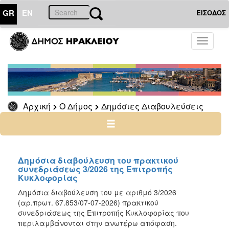
GR
EN
ΕΙΣΟΔΟΣ
Ο
Toggle
ΔΗΜΟΣ
navigati
Δημόσιες
Διαβουλεύσεις
Αρχείο
Αρχική
Ο Δήμος
Δημόσιες Διαβουλεύσεις
Ο
ΤΟΠΟΣ
ΜΑΣ
Δημόσια διαβούλευση του πρακτικού
συνεδριάσεως 3/2026 της Επιτροπής
Κυκλοφορίας
ΠΟΛΙΤΙΣΜΟΣ
Δημόσια διαβούλευση του με αριθμό 3/2026
(αρ.πρωτ. 67.853/07-07-2026) πρακτικού
ΑΝΘΕΚΤΙΚΗ
ΠΟΛΗ
συνεδριάσεως της Επιτροπής Κυκλοφορίας που
περιλαμβάνονται στην ανωτέρω απόφαση.