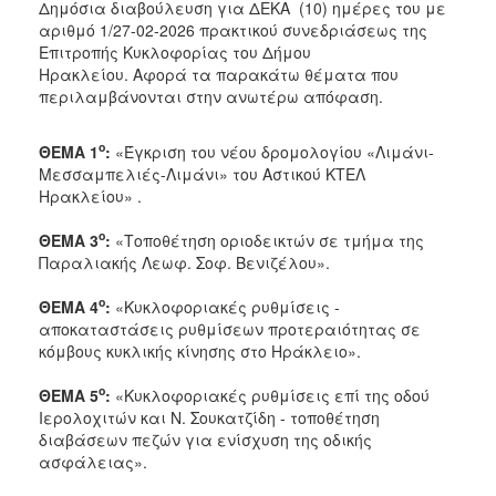
Δημόσια διαβούλευση για ΔEΚΑ (10) ημέρες
του με
αριθμό 1/27-02-2026 πρακτικού συνεδριάσεως της
Επιτροπής Κυκλοφορίας του Δήμου
Ηρακλείου.
Αφορά
τα παρακάτω θέματα
που
περιλαμβάνονται στην ανωτέρω απόφαση.
ο
ΘΕΜΑ 1
:
«Έγκριση του νέου δρομολογίου «Λιμάνι-
Μεσσαμπελιές-Λιμάνι» του Αστικού ΚΤΕΛ
Ηρακλείου» .
ο
ΘΕΜΑ 3
:
«Τοποθέτηση οριοδεικτών σε τμήμα της
Παραλιακής Λεωφ. Σοφ. Βενιζέλου».
ο
ΘΕΜΑ 4
:
«Κυκλοφοριακές ρυθμίσεις -
αποκαταστάσεις ρυθμίσεων προτεραιότητας σε
κόμβους κυκλικής κίνησης στο Ηράκλειο».
ο
ΘΕΜΑ 5
:
«Κυκλοφοριακές ρυθμίσεις επί της οδού
Ιερολοχιτών και Ν. Σουκατζίδη - τοποθέτηση
διαβάσεων πεζών για ενίσχυση της οδικής
ασφάλειας».