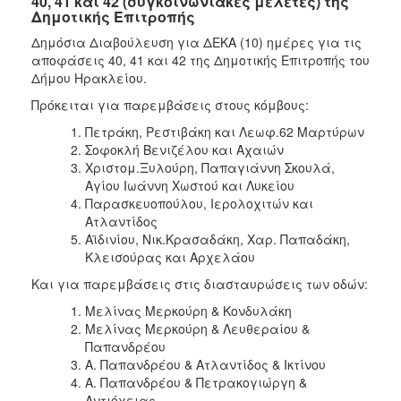
40, 41 και 42 (συγκοινωνιακές μελέτες) της
Δημοτικής Επιτροπής
Δημόσια Διαβούλευση για ΔΕΚΑ (10) ημέρες για τις
αποφάσεις 40, 41 και 42 της Δημοτικής Επιτροπής του
Δήμου Ηρακλείου.
Πρόκειται για παρεμβάσεις στους κόμβους:
Πετράκη, Ρεστιβάκη και Λεωφ.62 Μαρτύρων
Σοφοκλή Βενιζέλου και Αχαιών
Χριστομ.Ξυλούρη, Παπαγιάννη Σκουλά,
Αγίου Ιωάννη Χωστού και Λυκείου
Παρασκευοπούλου, Ιερολοχιτών και
Ατλαντίδος
Aϊδινίου, Νικ.Κρασαδάκη, Χαρ. Παπαδάκη,
Κλεισούρας και Αρχελάου
Και για παρεμβάσεις στις διασταυρώσεις των οδών:
Μελίνας Μερκούρη & Κονδυλάκη
Μελίνας Μερκούρη & Λευθεραίου &
Παπανδρέου
Α. Παπανδρέου & Ατλαντίδος & Ικτίνου
Α. Παπανδρέου & Πετρακογιώργη &
Αντιόχειας