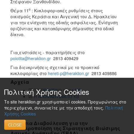
Στέφανου Ξανθουδίδου.
ο
Θέμα 11
: Κυκλοφοριακές ρυθμίσεις στους
οικισμούς Κεράσια και Αυγενική του Δ. Ηρακλείου
για την ενίσχυση της οδικής ασφάλειας. Ενίσχυση
οριζόντιας και κατακόρυφης σήμανσης στο οδικό
δίκτυο.
Για
ενστάσεις - παρατηρήσεις στο
poiotita@heraklion.gr
2813 409429
Για διευκρινήσεις σχετικά με το πρακτικό
κυκλοφορίας στο
hereti-p@heraklion.gr
2813 409886
Αρχεία
Πολιτική Χρήσης Cookies
ΤΟ ΠΡΑΚΤΙΚΟ 12.94 MB
Η ΑΠΟΦΑΣΗ 266.03 KB
Το site heraklion.gr χρησιμοποιεί cookies. Προχωρώντας στο
περιεχόμενο, συναινείτε με την αποδοχή τους.
Πολιτική
Χρήσης Cookies
Δημόσια Διαβούλευση για την
CLOSE
Επικαιροποίηση της Στρατηγικής Βιώσιμης
Αστικής Ανάπτυξης (ΣΒΑΑ)