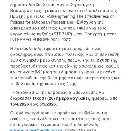
δημόσια διαβούλευση για τη Στρατηγική
Βαδισιμότητας, η οποία εκπονείται στο πλαίσιο της
Πράξης με τίτλο: «Strengthening The Effectiveness of
Policies for eUropean Pedestrians - Ενίσχυση της
αποτελεσματικότητας των πολιτικών για τους
ευρωπαίους πεζούς (STEP UP)», του Προγράμματος
INTERREG EUROPE 2021-2027.
Η διαβούλευση αφορά τη διαμόρφωση ενός
ολοκληρωμένου πλαισίου πολιτικής για τη βελτίωση
των συνθηκών μετακίνησης πεζών, την ενίσχυση της
προσβασιμότητας και της οδικής ασφάλειας, καθώς
και την αναβάθμιση του δημόσιου χώρου, με στόχο
την προώθηση της βιώσιμης αστικής κινητικότητας και
τη βελτίωση της ποιότητας ζωής.
Η διαδικασία της δημόσιας διαβούλευσης θα
διαρκέσει
είκοσι (20) ημερολογιακές ημέρες
, από
15/4/2026
έως
5/5/2026
.
Οι ενδιαφερόμενοι μπορούν να υποβάλουν τις
απόψεις, τα σχόλια και τις προτάσεις τους μέσω
ηλεκτρονικού ταχυδρομείου στη διεύθυνση:
euprograms
@
heraklion
.
gr
υπόψιν Μανώλη