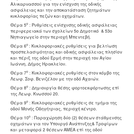
Αλικαρνασσού για την ενίσχυση της οδικής
ασφάλειας και την αποκατάσταση ζητημάτων
κυκλοφορίας πεζών και οχημάτων.
ο
Θέμα 5
: Ρυθμίσεις ενίσχυσης οδικής ασφάλειας
περιφερειακά των σχολείων 5ο Δημοτικό & 53o
Νηπιαγωγείο στην περιοχή Μπεντεβή.
ο
Θέμα 6
: Κυκλοφοριακές ρυθμίσεις για βελτίωση
προσπελασιμότητας και οδικής ασφάλειας πλησίον
και πέριξ της οδού Ερμή στην περιοχή του Αγίου
Ιωάννη, Δήμος Ηρακλείου.
ο
Θέμα 7
: Κυκλοφοριακές ρυθμίσεις στον κόμβο της
Λεωφ. Σοφ. Βενιζέλου με την οδό Αχαιών.
ο
Θέμα 8
: Δημιουργία θέσης φορτοεκφόρτωσης επί
της Λεωφ. Κνωσσού 20.
ο
Θέμα 9
: Κυκλοφοριακές ρυθμίσεις σε τμήμα της
οδού Μονής Οδηγήτριας, περιοχή κέντρο.
ο
Θέμα 10
: Παραχώρηση δύο (2) θέσεων στάθμευσης
οχημάτων για τον Υπουργό Ανάπτυξης& Τροφίμων
και μεταφορά 2 θέσεων ΑΜΕΑ επί της οδού