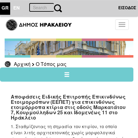
GR
EN
ΕΙΣΟΔΟΣ
Ο
Toggle
ΤΟΠΟΣ
navigati
ΜΑΣ
Ανακοινώσεις
Αρχείο
Αρχική
Ο Τόπος μας
Ο
ΔΗΜΟΣ
Αποφάσεις Ειδικής Επιτροπής Επικινδύνως
Ετοιμορρόπων (ΕΕΠΕΤ) για επικινδύνως
ΠΟΛΙΤΙΣΜΟΣ
ετοιμόρροπα κτίρια στις οδούς Μαρκατάτου
7, Κουρμούληδων 25 και Ιδομενέως 11 στο
ΑΝΘΕΚΤΙΚΗ
Ηράκλειο
ΠΟΛΗ
1. Σταθμίζοντας τη σημασία του κτιρίου, το οποίο
είναι λιτής αρχιτεκτονικής χωρίς μορφολογικά