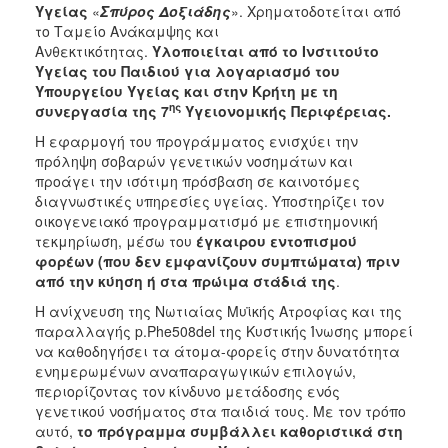
Υγείας
«
Σπύρος Δοξιάδης
». Χρηματοδοτείται από
το Ταμείο Ανάκαμψης και
Ανθεκτικότητας.
Υλοποιείται από το Ινστιτούτο
Υγείας του Παιδιού για λογαριασμό του
Υπουργείου Υγείας και στην Κρήτη με τη
ης
συνεργασία της 7
Υγειονομικής Περιφέρειας.
Η εφαρμογή του προγράμματος ενισχύει την
πρόληψη σοβαρών γενετικών νοσημάτων και
προάγει την ισότιμη πρόσβαση σε καινοτόμες
διαγνωστικές υπηρεσίες υγείας. Υποστηρίζει τον
οικογενειακό προγραμματισμό με επιστημονική
τεκμηρίωση, μέσω του
έγκαιρου εντοπισμού
φορέων (που δεν εμφανίζουν συμπτώματα) πριν
από την κύηση ή στα πρώιμα στάδιά της
.
Η ανίχνευση της Νωτιαίας Μυϊκής Ατροφίας και της
παραλλαγής p.Phe508del της Κυστικής Ίνωσης μπορεί
να καθοδηγήσει τα άτομα-φορείς στην δυνατότητα
ενημερωμένων αναπαραγωγικών επιλογών,
περιορίζοντας τον κίνδυνο μετάδοσης ενός
γενετικού νοσήματος στα παιδιά τους. Με τον τρόπο
αυτό,
το πρόγραμμα συμβάλλει καθοριστικά στη