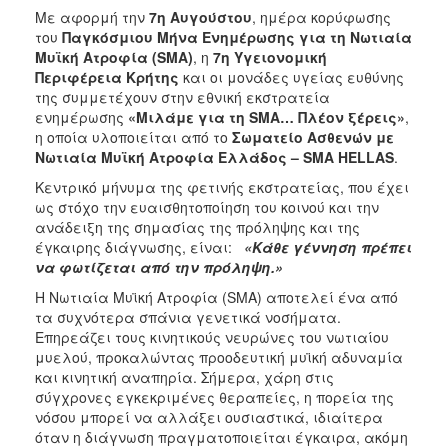
Με αφορμή την
7η Αυγούστου
, ημέρα κορύφωσης
του
Παγκόσμιου Μήνα Ενημέρωσης για τη Νωτιαία
Μυϊκή Ατροφία (SMA)
, η
7η Υγειονομική
Περιφέρεια Κρήτης
και οι μονάδες υγείας ευθύνης
της συμμετέχουν στην εθνική εκστρατεία
ενημέρωσης
«Μιλάμε για τη SMA… Πλέον ξέρεις»
,
η οποία υλοποιείται από το
Σωματείο Ασθενών με
Νωτιαία Μυϊκή Ατροφία Ελλάδος – SMA HELLAS
.
Κεντρικό μήνυμα της φετινής εκστρατείας, που έχει
ως στόχο την ευαισθητοποίηση του κοινού και την
ανάδειξη της σημασίας της πρόληψης και της
έγκαιρης διάγνωσης, είναι:
«Κάθε γέννηση πρέπει
να φωτίζεται από την πρόληψη.»
Η Νωτιαία Μυϊκή Ατροφία (SMA) αποτελεί ένα από
τα συχνότερα σπάνια γενετικά νοσήματα.
Επηρεάζει τους κινητικούς νευρώνες του νωτιαίου
μυελού, προκαλώντας προοδευτική μυϊκή αδυναμία
και κινητική αναπηρία. Σήμερα, χάρη στις
σύγχρονες εγκεκριμένες θεραπείες, η πορεία της
νόσου μπορεί να αλλάξει ουσιαστικά, ιδιαίτερα
όταν η διάγνωση πραγματοποιείται έγκαιρα, ακόμη