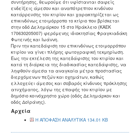
συντήρησης, θεωρούμε ότι υφίστανται σαφείς
ενδείξεις άμεσου και αναπότρεπτου κινδύνου
κατάρρευσης του κτιρίου και χαρακτηρίζεται ως
επικινδύνως ετοιμόρροπο το κτίριο που βρίσκεται
στην οδό Δελημάρκου 15 στο Ηράκλειο (ΚΑΕΚ
170630205007) φερόμενης ιδιοκτησίας Φραγκιαδάκη
Φωτεινής και Ιωάννη.
Πριν την κατεδάφιση του επικινδύνως ετοιμορρόπου
κτιρίου να γίνει πλήρης φωτογραφική τεκμηρίωση.
Έως την εκτέλεση της κατεδάφισης του κτιρίου και
κατά τη διάρκεια της διαδικασίας κατεδάφισης, να
ληφθούν άμεσα τα αναγκαία μέτρα προστασίας
διερχόμενων πεζών και οχημάτων, καθώς
ελλοχεύει άμεσος και σοβαρός κίνδυνος πρόκλησης
ατυχήματος, λόγω της επαφής του κτιρίου με
δημόσιο κοινόχρηστο χώρο (οδός Δελημάρκου και
οδός Δοϊράνης).
Αρχεία
Η ΑΠΟΦΑΣΗ ΑΝΑΛΥΤΙΚΑ 134.01 KB