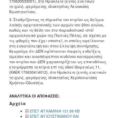
170630533001), στο Ηράκλειο (εντός ενετικών
τειχών), φερόμενης ιδιοκτησίας Λενακάκη
Κωνσταντίνου.
3. Σταθμίζοντας τη σημασία του κτιρίου ως δείγμα
λαϊκής αρχιτεκτονικής των αρχών του 20ου αιώνα,
καθώς και τη θέση του στο παραδοσιακό ιστό/
αρχαιολογικό χώρο της Παλιάς Πόλης, σε σχέση με
τις φθορές που έχει υποστεί, οι οποίες οφείλονται
στη εγκατάλειψη και στην έλλειψη συντήρησης,
θεωρούμε ότι ΔΕΝ υφίστανται σαφείς ενδείξεις
άμεσου και αναπότρεπτου κινδύνου κατάρρευσης
του κτιρίου και ΔΕΝ χαρακτηρίζεται ως επικινδύνως
ετοιμόρροπο το κτίριο επί της οδού Ιδομενέως 11,
(ΚΑΕΚ 170630414012), στο Ηράκλειο (εντός ενετικών
τειχών), φερόμενης ιδιοκτησίας Χερσονιωτάκη
Χρήστου-Οδυσσέα.
ΑΝΑΛΥΤΙΚΑ ΟΙ ΑΠΟΦΑΣΕΙΣ:
Αρχεία
ΕΠΕΤ ΑΠ ΚΑΜΙΝΙΑ 131.88 KB
ΕΠΕΤ ΑΠ ΙΟΥΣΤΙΝΙΑΝΟΥ ΚΑΙ