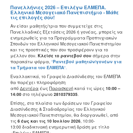
Πανελλήνιες 2026 – Επιλέγω ΕΛΜΕΠΑ.
Ελληνικό Μεσογειακό Πανεπιστήμιο - Μάθε
τις επιλογές σου!
Αν είσαι μαθητής/τρια που συμμετείχε στις
Πανελλαδικές Εξετάσεις 2026 ή γονέας, μπορείς να
ενημερωθείς για τα Προγράμματα Προπτυχιακών
Σπουδών του Ελληνικού Μεσογειακού Πανεπιστημίου
και τις προοπτικές που σου προσφέρουν για το
μέλλον σου.
Κλείσε το ραντεβού σου
σήμερα στην
παρακάτω φόρμα,
“
Ραντεβού μαθητών/γονέων για
τα Τμήματα του ΕΛΜΕΠΑ
“.
Εναλλακτικά, το Γραφείο Διασύνδεσης του ΕΛΜΕΠΑ
θα παρέχει πληροφόρηση
από
Δευτέρα
έως
Παρασκευή
κατά τις ώρες
10:00 –
14:00
στο τηλέφωνο
2810379335
.
Επίσης, στο πλαίσιο των δράσεων του Γραφείου
Διασύνδεσης & Σταδιοδρομίας του Ελληνικού
Μεσογειακού Πανεπιστημίου, θα διοργανωθεί, από
τις
6 έως και τις 10 Ιουλίου 2026
, 10:00-
13:00 διαδικτυακή ενημερωτική δράση με τίτλο
«Επιλέγω ΕΛΜΕΠΑ».