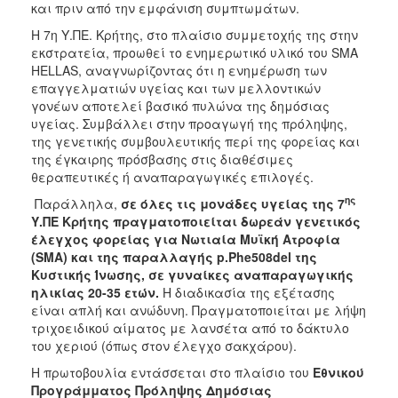
και πριν από την εμφάνιση συμπτωμάτων.
Η 7η Υ.ΠΕ. Κρήτης, στο πλαίσιο συμμετοχής της στην
εκστρατεία, προωθεί το ενημερωτικό υλικό του SMA
HELLAS, αναγνωρίζοντας ότι η ενημέρωση των
επαγγελματιών υγείας και των μελλοντικών
γονέων αποτελεί βασικό πυλώνα της δημόσιας
υγείας. Συμβάλλει στην προαγωγή της πρόληψης,
της γενετικής συμβουλευτικής περί της φορείας και
της έγκαιρης πρόσβασης στις διαθέσιμες
θεραπευτικές ή αναπαραγωγικές επιλογές.
ης
Παράλληλα,
σε όλες τις μονάδες υγείας της 7
Υ.ΠΕ Κρήτης πραγματοποιείται δωρεάν γενετικός
έλεγχος φορείας για Νωτιαία Μυϊκή Ατροφία
(SMA)
και της παραλλαγής p.Phe508del της
Κυστικής Ίνωσης, σε γυναίκες αναπαραγωγικής
ηλικίας 20-35 ετών.
Η διαδικασία της εξέτασης
είναι απλή και ανώδυνη. Πραγματοποιείται με λήψη
τριχοειδικού αίματος με λανσέτα από το δάκτυλο
του χεριού (όπως στον έλεγχο σακχάρου).
Η πρωτοβουλία εντάσσεται στο πλαίσιο του
Εθνικού
Προγράμματος Πρόληψης Δημόσιας