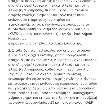
στοιχεία, σε σχέση με τις φθορές που έχει υποστεί,
οι οποίες οφείλονται στη εγκατάλειψη και στην
έλλειψη συντήρησης, θεωρούμε ότι υφίστανται
σαφείς ενδείξεις άμεσου και αναπότρεπτου
κινδύνου κατάρρευσης του κτιρίου και
χαρακτηρίζεται ως επικινδύνως ετοιμόρροπο το
κτίριο που βρίσκεται στην οδό Μαρκατάτου αρ. 7,
(ΚΑΕΚ 170632918008 κάθετη 1) στα Καμίνια Δήμου
Ηρακλείου
φερόμενης ιδιοκτησίας Χατζάκη Στυλιανής.
2. Σταθμίζοντας τη σημασία του κτιρίου, το οποίο
είναι λιτής αρχιτεκτονικής χωρίς μορφολογικά
στοιχεία , σε σχέση με τις φθορές που έχει υποστεί,
οι οποίες οφείλονται στη εγκατάλειψη και στην
έλλειψη συντήρησης, καθώς και τη θέση του στο
ισχύον ρυμοτομικό σχέδιο (ρυμοτομούμενο),
θεωρούμε ότι υφίστανται σαφείς ενδείξεις άμεσου
και αναπότρεπτου κινδύνου κατάρρευσης του κτιρίου
και χαρακτηρίζεται ως επικινδύνως ετοιμόρροπο το
πάνω από το 1.00μ. από τη στάθμη του κοινόχρηστου
χώρου, τμήμα του κτιρίου που βρίσκεται στη συμβολή
των οδών Κουρμούληδων 25 και Ιουστινιανού (ΚΑΕΚ