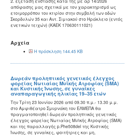
2. εξέταση ένστασης κατά της με αρ 14/2026
απόφασης μας σχετικά με τον χαρακτηρισμό ως
ετοιμορρόπου του κτιρίου στην συμβολή των οδών
Σκορδυλών 35 και Αντ. Σιμιακού στο Ηράκλειο (εντός
ενετικών τειχών) (ΚΑΕΚ 170630111021)
Αρχεία
Η πρόσκληση 144.45 KB
Δωρεάν προληπτικός γενετικός έλεγχος
φορείας Νωτιαίας Μυϊκής Ατροφίας (SMA)
και Κυστικής Ίνωσης, σε γυναίκες
αναπαραγωγικής ηλικίας 19–35 ετών
Την Τρίτη 23 Ιουνίου 2026 από 09.30 π.μ.- 13.30 μ.μ.
στο Αμφιθέατρο Σμυρνάκη του ΕΛΜΕΠΑ θα
πραγματοποιηθεί δωρεάν προληπτικός γενετικός
έλεγχος φορείας Νωτιαίας Μυϊκής Ατροφίας (SMA)
και της παραλλαγής p.Phe508del της Κυστικής
Ίνωσης, σε γυναίκες, φοιτήτριες και μη,