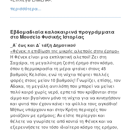
περισσότερα...
Εβδομαδιαία καλοκαιρινά προγράμματα
στο Μουσείο Φυσικής Ιστορίας
_Α΄ έως και Δ΄ τάξη Δημοτικού
«Φένεκ: η επιβίωση της μικρής αλεπούς στην έρημο»
Η Φένεκ είναι μια εκπληκτική αλεπού! Ζει στη
Σαχάρα, τη μεγαλύτερη ζεστή έρημο στον κόσμο,
όπου η θερμοκρασία τη μέρα φτάνει στους 45
βαθμούς Κελσίου, ενώ τη νύχτα πέφτει πολλές
φορές στους μείον 10 βαθμούς! Γνωρίζει, επίσης, τον
Άδακα, τη μεγάλη αντιλόπη που μπορεί να μείνει
πολύ καιρό χωρίς νερό, ερπετά που κρύβονται στην
άμμο και βγαίνουν μόνο τη νύχτα για να κυνηγήσουν
και φυτά που έχουν κάνει τα φύλλα τους αγκάθια!
Μήπως υπάρχουν και στην Κρήτη περιοχές που
μοιάζουν με ερήμους; Αν είστε περίεργοι και
θέλετε να γνωρίσετε από κοντά τη Φένεκ και να
εξερευνήσετε τον τόσο ιδιαίτερο κόσμο της ερήμου,