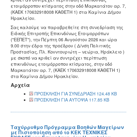
ετοιμόρροπου κτίσματος στην οδό Μαρκατάτου αρ. 7,
(ΚΑΕΚ 170632918008 ΚΑΘΕΤΗ 1) στα Καμίνια Δήμου
Ηρακλείου.
Σας καλούμε να παραβρεθείτε στη συνεδρίαση της
Ειδικής Επιτροπής Επικινδύνως Ετοιμορρόπων
("ΕΕΠΕΤ"), την Πέμπτη 06 Αυγούστου 2026 και ώρα
9.00 στην έδρα της προέδρου ( Δ/νση Πολιτικής
Προστασίας, Πλ. Κουντουριώτη – νεώρια, Ηράκλειο )
με σκοπό να κριθεί αν συντρέχει περίπτωση
επικινδύνως ετοιμόρροπου κτίσματος, στην οδό
Μαρκατάτου αρ. 7, (ΚΑΕΚ 170632918008 ΚΑΘΕΤΗ 1)
στα Καμίνια Δήμου Ηρακλείου.
Αρχεία
ΠΡΟΣΚΛΗΣΗ ΓΙΑ ΣΥΝΕΔΡΙΑΣΗ 124.48 KB
ΠΡΟΣΚΛΗΣΗ ΓΙΑ ΑΥΤΟΨΙΑ 117.85 KB
Ταχύρρυθμο Πρόγραμμα Βοηθών Μαγείρων
με Πιστοποίηση από το ΚΕΚ ΤΕΧΝΙΚΕΣ