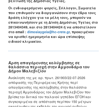
βελτίωση της Δημόσιας Υγείας.
Οι ενδιαφερόμενοι φορείς, Σύλλογοι, Σωματεία
που επιθυμούν να διοργανώσουν στην έδρα τους
δράση ελέγχου για τα μέλη τους, μπορούν να
επικοινωνήσουν με τη Δ/νση Δημόσιας Υγείας στο
2813404349, και στο 2813404424 ή να αποστείλουν
στο email :
dimosiaygeia@hc-crete.gr
, προκειμένου
να ορισθεί ημερομηνία και ώρα επίσκεψης
ειδικού κλιμακίου.
Άρση απαγόρευσης κολύμβησης σε
θαλάσσια περιοχή στην Αμμουδάρα του
Δήμου Μαλεβιζίου
Ανάκληση της με αρ. πρωτ. 261903/22-07-2026
απόφασής της Περιφέρειας Κρήτης περί
απαγόρευσης της κολύμβησης στην θαλάσσια
περιοχή Αμμουδάρας του Δήμου Μαλεβιζίου που
βρίσκεται δυτικά του παλαιού γηπέδου ΕΓΟΗ και
συγκεκριμένα σε απόσταση περίπου 150 μέτρων
εκατέρωθεν της εκβολής του αγωγού ομβρίων