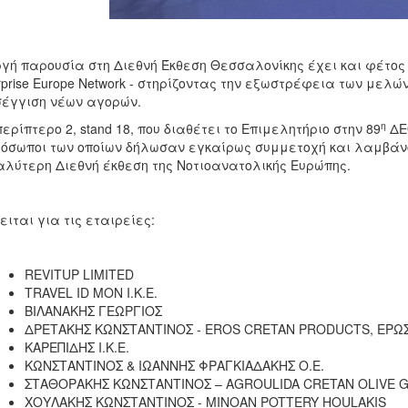
γή παρουσία στη Διεθνή Έκθεση Θεσσαλονίκης έχει και φέτος 
rprise Europe Network - στηρίζοντας την εξωστρέφεια των μελώ
έγγιση νέων αγορών.
η
περίπτερο 2, stand 18, που διαθέτει το Επιμελητήριο στην 89
ΔΕΘ
όσωποι των οποίων δήλωσαν εγκαίρως συμμετοχή και λαμβάνο
λύτερη Διεθνή έκθεση της Νοτιοανατολικής Ευρώπης.
ειται για τις εταιρείες:
REVITUP LIMITED
TRAVEL ID ΜΟΝ Ι.Κ.Ε.
ΒΙΛΑΝΑΚΗΣ ΓΕΩΡΓΙΟΣ
ΔΡΕΤΑΚΗΣ ΚΩΝΣΤΑΝΤΙΝΟΣ - EROS CRETAN PRODUCTS, ΕΡΩ
ΚΑΡΕΠΙΔΗΣ Ι.Κ.Ε.
ΚΩΝΣΤΑΝΤΙΝΟΣ & ΙΩΑΝΝΗΣ ΦΡΑΓΚΙΑΔΑΚΗΣ Ο.Ε.
ΣΤΑΘΟΡΑΚΗΣ ΚΩΝΣΤΑΝΤΙΝΟΣ – AGROULIDA CRETAN OLIVE 
ΧΟΥΛΑΚΗΣ ΚΩΝΣΤΑΝΤΙΝΟΣ - MINOAN POTTERY HOULAKIS