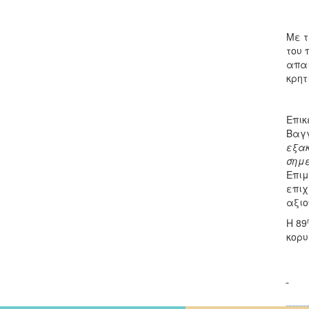
Με τ
του 
απαι
κρητ
Επικ
Βαγγ
εξακ
σημε
Επιμ
επιχ
αξιο
Η 89
κορυ