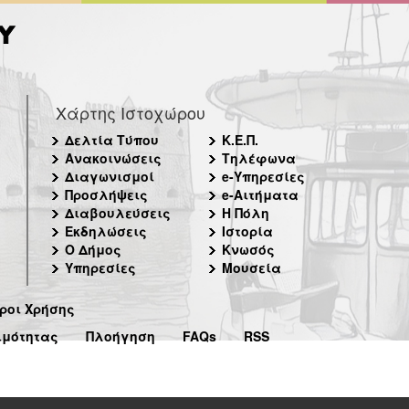
Χάρτης Ιστοχώρου
Δελτία Τύπου
Κ.Ε.Π.
Ανακοινώσεις
Τηλέφωνα
Διαγωνισμοί
e-Υπηρεσίες
Προσλήψεις
e-Αιτήματα
Διαβουλεύσεις
Η Πόλη
Εκδηλώσεις
Ιστορία
Ο Δήμος
Κνωσός
Υπηρεσίες
Μουσεία
ροι Χρήσης
ιμότητας
Πλοήγηση
FAQs
RSS