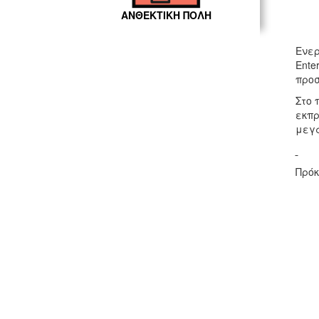
ΑΝΘΕΚΤΙΚΗ ΠΟΛΗ
Ενερ
Ente
προσ
Στο 
εκπρ
μεγα
Πρόκ