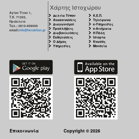
Χάρτης Ιστοχώρου
Αγίου Τίτου 1,
Δελτία Τύπου
Κ.Ε.Π.
Τ.Κ. 71202,
Ανακοινώσεις
Τηλέφωνα
Ηράκλειο
Διαγωνισμοί
e-Υπηρεσίες
Τηλ.: 2813-409000
Προσλήψεις
e-Αιτήματα
email:
info@heraklion.gr
Διαβουλεύσεις
Η Πόλη
Εκδηλώσεις
Ιστορία
Ο Δήμος
Κνωσός
Υπηρεσίες
Μουσεία
Επικοινωνία
Copyright © 2026