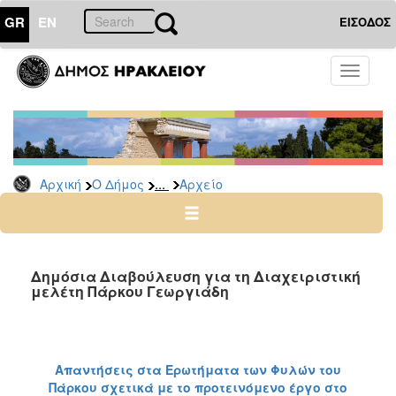
GR
EN
ΕΙΣΟΔΟΣ
Ο
Toggle
ΔΗΜΟΣ
navigati
Δημόσιες
Διαβουλεύσεις
Αρχείο
...
Αρχική
Ο Δήμος
Αρχείο
Ο
ΤΟΠΟΣ
ΜΑΣ
Δημόσια Διαβούλευση για τη Διαχειριστική
μελέτη Πάρκου Γεωργιάδη
ΠΟΛΙΤΙΣΜΟΣ
ΑΝΘΕΚΤΙΚΗ
ΠΟΛΗ
Απαντήσεις στα Ερωτήματα των Φυλών του
Πάρκου σχετικά με το προτεινόμενο έργο στο