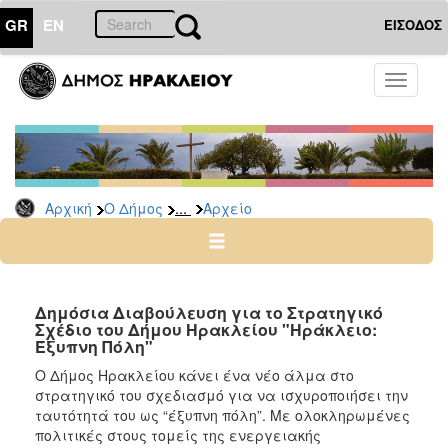
GR
EN
ΕΙΣΟΔΟΣ
Ο
Toggle
ΔΗΜΟΣ
navigati
Δημόσιες
Διαβουλεύσεις
Αρχείο
...
Αρχική
Ο Δήμος
Αρχείο
Ο
ΤΟΠΟΣ
ΜΑΣ
Δημόσια Διαβούλευση για το Στρατηγικό
Σχέδιο του Δήμου Ηρακλείου "Ηράκλειο:
Έξυπνη Πόλη"
ΠΟΛΙΤΙΣΜΟΣ
O Δήμος Ηρακλείου κάνει ένα νέο άλμα στο
στρατηγικό του σχεδιασμό για να ισχυροποιήσει την
ΑΝΘΕΚΤΙΚΗ
ΠΟΛΗ
ταυτότητά του ως “έξυπνη πόλη”. Με ολοκληρωμένες
πολιτικές στους τομείς της ενεργειακής