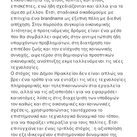
επισκέπτες, ενώ ήδη σχεδιάζονται και άλλα για το
άμεσο μέλλον. Έτσι, σταδιακά οικοδομούμε με
επιτυχία ένα brandname ως έξυπνη πόλη με διεθνή
απήχηση. Στην παρούσα συγκυρία οικονομικής
λιτότητας ο προτεινόμενος δρόμος είναι ένα μέσο
που θα συμβάλλει αφενός στην αντιμετώπιση ήδη
υπαρχόντων προβλημάτων, στη διατήρηση του
επιπέδου ζωής και την ενίσχυση της κοινωνικής
συνοχής, αφετέρου στη δημιουργία προοπτικών
οικονομικής ανάπτυξης εκμεταλλευόμενοι τις νέες
τεχνολογίες.
Ο στόχος του Δήμου Ηρακλείου δεν είναι απλώς να
βρει ένα τρόπο για να εντάξει τις νέες τεχνολογίες
πληροφορικής και τηλεπικοινωνιών στα εργαλεία
του, αλλά να τις αξιοποιήσει για να εφαρμόσει
καινοτόμες λύσεις στις διαχείριση των υποδομών
του καθώς και στις οικονομικές και κοινωνικές
σχέσεις, χρησιμοποιώντας ταυτόχρονα το
επιστημονικό και τεχνολογικό δυναμικό του τόπου,
για να παράξει υπεραξία για τους πολίτες. Έτσι
επιτυγχάνεται ένας τριπλός στόχος : η αξιοποίηση
του εξειδικευμένου επιστημονικού δυναμικού της