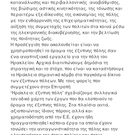
κατανάλωσης και περιβαλλοντικής αναβάθμισης,
της βιώσιμης αστικής κινητικότητας, της τόνωσης και
περαιτέρω εξειδίκευσης της οικονομίας της πόλης
με την ενθάρρυνση της επιχειρηματικότητας, της
αύξηση της συμμετοχής των πολιτών στα κοινά μέσω
της ηλεκτρονικής διακυβέρνησης, και την βελτίωση
της ποιότητας ζωής.
Η προσέγγιση που ακολουθείται είναι να
χρησιμοποιηθεί το όραμα της έξυπνης πόλης σαν
ένα αναπτυξιακό εργαλείο για την πόλη του
Ηρακλείου. Αρχικά διατυπώνουμε δημόσια τη
στρατηγική και το στόχο, που είναι να καταστήσουμε
το Ηράκλειο σημαντικό κόμβο στο παγκόσμιο δίκτυο
των έξυπνων πόλεων. Με τους φορείς που
συμμετέχουν στην Επιτροπή
“Ηράκλειο: έξυπνη πόλη” σχεδιάζουμε συλλογικά
τον οδικό χάρτη των έργων που θα υλοποιούν το
όραμα της έξυπνης πόλης. Στα πλαίσια αυτά,
αξιοποιώντας ίδιους πόρους αλλά και
χρηματοδότηση από την Ε.Ε, έχουν ήδη
πραγματοποιηθεί κάποια έργα τα οποία έχουν
τονώσει την ανταγωνιστικότητα της πόλης και την
ελκυστικότητα της στους πολίτες και στους