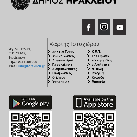
Χάρτης Ιστοχώρου
Αγίου Τίτου 1,
Δελτία Τύπου
Κ.Ε.Π.
Τ.Κ. 71202,
Ανακοινώσεις
Τηλέφωνα
Ηράκλειο
Διαγωνισμοί
e-Υπηρεσίες
Τηλ.: 2813-409000
Προσλήψεις
e-Αιτήματα
email:
info@heraklion.gr
Διαβουλεύσεις
Η Πόλη
Εκδηλώσεις
Ιστορία
Ο Δήμος
Κνωσός
Υπηρεσίες
Μουσεία