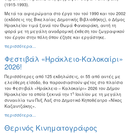
(1915-1993).
Ζωγραφική
Μετά τα αφιερώματα στο έργο του τού 1990 και του 2002
Φωτογραφία
(εκδόσεις της Βικελαίας Δημοτικής Βιβλιοθήκης), ο Δήμος
Τραγούδι
Ηρακλείου τιμά ξανά τον Θωμά Φανουράκη, αυτή τη
φορά με τη μεγάλη αναδρομική έκθεση του ζωγραφικού
Μουσική
του έργου στην πόλη όπου έζησε και εργάστηκε.
Κινηματογράφος
περισσότερα...
Χορός
Φεστιβάλ «Ηράκλειο-Καλοκαίρι»
Θέατρο
2026!
Παζάρι
Ειδών
Περισσότερες από 125 εκδηλώσεις, οι 55 από αυτές με
ελεύθερη είσοδο, θα παρουσιαστούν φέτος στο πλαίσιο
Συνέδρια
του Φεστιβάλ «Ηράκλειο – Καλοκαίρι» 2026 του Δήμου
Ημερίδες
η
Ηρακλείου το οποίο ξεκινά την 1
Ιουλίου με τη μεγάλη
-
συναυλία των Πυξ Λαξ στο Δημοτικό Κηποθέατρο «Νίκος
Διημερίδες
Καζαντζάκης».
Σεμινάρια-
περισσότερα...
Διαλέξεις-
Ομιλίες
Θερινός Κινηματογράφος
Διάφορες