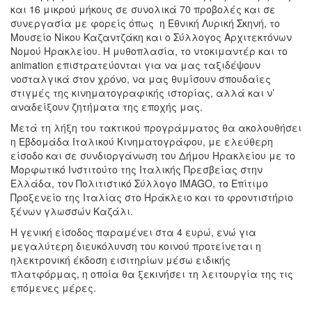
και 16 μικρού μήκους σε συνολικά 70 προβολές και σε
συνεργασία με φορείς όπως η Εθνική Λυρική Σκηνή, το
Μουσείο Νίκου Καζαντζάκη και ο Σύλλογος Αρχιτεκτόνων
Νομού Ηρακλείου. Η μυθοπλασία, το ντοκιμαντέρ και το
animation επιστρατεύονται για να μας ταξιδέψουν
νοσταλγικά στον χρόνο, να μας θυμίσουν σπουδαίες
στιγμές της κινηματογραφικής ιστορίας, αλλά και ν’
αναδείξουν ζητήματα της εποχής μας.
Μετά τη λήξη του τακτικού προγράμματος θα ακολουθήσει
η Εβδομάδα Ιταλικού Κινηματογράφου, με ελεύθερη
είσοδο και σε συνδιοργάνωση του Δήμου Ηρακλείου με το
Μορφωτικό Ινστιτούτο της Ιταλικής Πρεσβείας στην
Ελλάδα, τον Πολιτιστικό Σύλλογο IMAGO, το Επίτιμο
Προξενείο της Ιταλίας στο Ηράκλειο και το φροντιστήριο
ξένων γλωσσών Καζάλι.
Η γενική είσοδος παραμένει στα 4 ευρώ, ενώ για
μεγαλύτερη διευκόλυνση του κοινού προτείνεται η
ηλεκτρονική έκδοση εισιτηρίων μέσω ειδικής
πλατφόρμας, η οποία θα ξεκινήσει τη λειτουργία της τις
επόμενες μέρες.