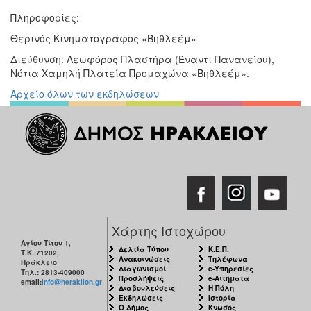
Πληροφορίες:
Θερινός Κινηματογράφος «Βηθλεέμ»
Διεύθυνση: Λεωφόρος Πλαστήρα (Έναντι Πανανείου),
Νότια Χαμηλή Πλατεία Προμαχώνα «Βηθλεέμ».
Αρχείο όλων των εκδηλώσεων
Χάρτης Ιστοχώρου
Αγίου Τίτου 1,
Δελτία Τύπου
Κ.Ε.Π.
Τ.Κ. 71202,
Ανακοινώσεις
Τηλέφωνα
Ηράκλειο
Διαγωνισμοί
e-Υπηρεσίες
Τηλ.: 2813-409000
Προσλήψεις
e-Αιτήματα
email:
info@heraklion.gr
Διαβουλεύσεις
Η Πόλη
Εκδηλώσεις
Ιστορία
Ο Δήμος
Κνωσός