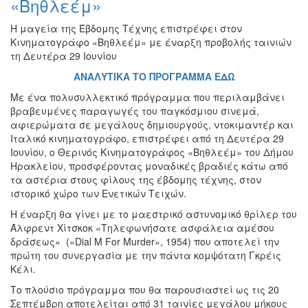
«Βηθλεέμ»
Εκθέσεις
Η μαγεία της Έβδομης Τέχνης επιστρέφει στον
Εκδηλώσεις
Κινηματογράφο «Βηθλεέμ» με έναρξη προβολής ταινιών
για
τη Δευτέρα 29 Ιουνίου
Παιδιά
ΑΝΑΛΥΤΙΚΑ ΤΟ ΠΡΟΓΡΑΜΜΑ ΕΔΩ
Άλλες
Εκδηλώσεις
Με ένα πολυσυλλεκτικό πρόγραμμα που περιλαμβάνει
βραβευμένες παραγωγές του παγκόσμιου σινεμά,
αφιερώματα σε μεγάλους δημιουργούς, ντοκιμαντέρ και
Ιταλικό κινηματογράφο, επιστρέφει από τη Δευτέρα 29
Ιουνίου, ο Θερινός Κινηματογράφος «Βηθλεέμ» του Δήμου
Ο
Ηρακλείου, προσφέροντας μοναδικές βραδιές κάτω από
ΤΟΠΟΣ
τα αστέρια στους φίλους της έβδομης τέχνης, στον
ΜΑΣ
ιστορικό χώρο των Ενετικών Τειχών.
Η έναρξη θα γίνει με το μαεστρικό αστυνομικό θρίλερ του
Ο
ΔΗΜΟΣ
Άλφρεντ Χίτσκοκ «Τηλεφωνήσατε ασφάλεια αμέσου
δράσεως» («Dial M For Murder», 1954) που αποτελεί την
πρώτη του συνεργασία με την πάντα κομψότατη Γκρέις
ΠΟΛΙΤΙΣΜΟΣ
Κέλι.
ΑΝΘΕΚΤΙΚΗ
Το πλούσιο πρόγραμμα που θα παρουσιαστεί ως τις 20
ΠΟΛΗ
Σεπτέμβρη αποτελείται από 31 ταινίες μεγάλου μήκους