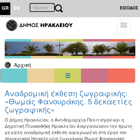
GR
EN
ΕΙΣΟΔΟΣ
08
Ιούλιος
Toggle
2026
navigati
Κυρ
Δευ
Τρι
Τετ
Πεμ
Παρ
Σαβ
1
2
3
4
5
6
7
8
9
10
11
Αρχική
12
13
14
15
16
17
18
19
20
21
22
23
24
25
26
27
28
29
30
31
<<
σήμερα
>>
Αναδρομική έκθεση ζωγραφικής:
«Θωμάς Φανουράκης. 5 δεκαετίες
ΗΜΕΡΟΛΟΓΙΟ
ΕΚΔΗΛΩΣΕΩΝ
ζωγραφικής»
Χριστούγεννα
Ο Δήμος Ηρακλείου, η Αντιδημαρχία Πολιτισμού και η
-
Δημοτική Πινακοθήκη Ηρακλείου διοργανώνουν την πρώτη
Πρωτοχρονιά
μεγάλη αναδρομική έκθεση αφιερωμένη στο έργο του
Βιβλίο
σημαντικού Ηρακλειώτη ζωγράφου Θωμά Φανουράκη