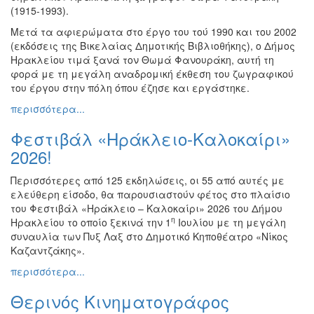
(1915-1993).
Ζωγραφική
Μετά τα αφιερώματα στο έργο του τού 1990 και του 2002
Φωτογραφία
(εκδόσεις της Βικελαίας Δημοτικής Βιβλιοθήκης), ο Δήμος
Τραγούδι
Ηρακλείου τιμά ξανά τον Θωμά Φανουράκη, αυτή τη
φορά με τη μεγάλη αναδρομική έκθεση του ζωγραφικού
Μουσική
του έργου στην πόλη όπου έζησε και εργάστηκε.
Κινηματογράφος
περισσότερα...
Χορός
Φεστιβάλ «Ηράκλειο-Καλοκαίρι»
Θέατρο
2026!
Παζάρι
Ειδών
Περισσότερες από 125 εκδηλώσεις, οι 55 από αυτές με
ελεύθερη είσοδο, θα παρουσιαστούν φέτος στο πλαίσιο
Συνέδρια
του Φεστιβάλ «Ηράκλειο – Καλοκαίρι» 2026 του Δήμου
Ημερίδες
η
Ηρακλείου το οποίο ξεκινά την 1
Ιουλίου με τη μεγάλη
-
συναυλία των Πυξ Λαξ στο Δημοτικό Κηποθέατρο «Νίκος
Διημερίδες
Καζαντζάκης».
Σεμινάρια-
περισσότερα...
Διαλέξεις-
Ομιλίες
Θερινός Κινηματογράφος
Διάφορες