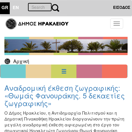
GR
EN
ΕΙΣΟΔΟΣ
20
Ιούλιος
Toggle
2026
navigati
Κυρ
Δευ
Τρι
Τετ
Πεμ
Παρ
Σαβ
1
2
3
4
5
6
7
8
9
10
11
Αρχική
12
13
14
15
16
17
18
19
20
21
22
23
24
25
26
27
28
29
30
31
<<
σήμερα
>>
Αναδρομική έκθεση ζωγραφικής:
«Θωμάς Φανουράκης. 5 δεκαετίες
ΗΜΕΡΟΛΟΓΙΟ
ΕΚΔΗΛΩΣΕΩΝ
ζωγραφικής»
Χριστούγεννα
Ο Δήμος Ηρακλείου, η Αντιδημαρχία Πολιτισμού και η
-
Δημοτική Πινακοθήκη Ηρακλείου διοργανώνουν την πρώτη
Πρωτοχρονιά
μεγάλη αναδρομική έκθεση αφιερωμένη στο έργο του
Βιβλίο
σημαντικού Ηρακλειώτη ζωγράφου Θωμά Φανουράκη