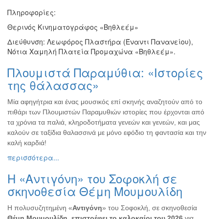
Πληροφορίες:
Θερινός Κινηματογράφος «Βηθλεέμ»
Διεύθυνση: Λεωφόρος Πλαστήρα (Έναντι Πανανείου),
Νότια Χαμηλή Πλατεία Προμαχώνα «Βηθλεέμ».
Πλουμιστά Παραμύθια: «Ιστορίες
της θάλασσας»
Μία αφηγήτρια και ένας μουσικός επί σκηνής αναζητούν από το
πιθάρι των Πλουμιστών Παραμυθιών ιστορίες που έρχονται από
τα χρόνια τα παλιά, κληροδοτήματα γενεών και γενεών, και μας
καλούν σε ταξίδια θαλασσινά με μόνο εφόδιο τη φαντασία και την
καλή καρδιά!
περισσότερα...
Η «Αντιγόνη» του Σοφοκλή σε
σκηνοθεσία Θέμη Μουμουλίδη
Η πολυσυζητημένη «
Αντιγόνη
»
του Σοφοκλή,
σε σκηνοθεσία
Θέμη Μουμουλίδη
,
επιστρέφει το καλοκαίρι του 2026
για