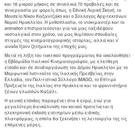
και 16 μικρού μήκους σε συνολικά 70 προβολές και σε
συνεργασία με φορείς όπως η Εθνική Λυρική Σκηνή, το
Μουσείο Νίκου Καζαντζάκη και ο Σύλλογος Αρχιτεκτόνων
Νομού Ηρακλείου. Η μυθοπλασία, το ντοκιμαντέρ και το
animation επιστρατεύονται για να μας ταξιδέψουν
νοσταλγικά στον χρόνο, να μας θυμίσουν σπουδαίες
στιγμές της κινηματογραφικής ιστορίας, αλλά και ν’
αναδείξουν ζητήματα της εποχής μας.
Μετά τη λήξη του τακτικού προγράμματος θα ακολουθήσει
η Εβδομάδα Ιταλικού Κινηματογράφου, με ελεύθερη
είσοδο και σε συνδιοργάνωση του Δήμου Ηρακλείου με το
Μορφωτικό Ινστιτούτο της Ιταλικής Πρεσβείας στην
Ελλάδα, τον Πολιτιστικό Σύλλογο IMAGO, το Επίτιμο
Προξενείο της Ιταλίας στο Ηράκλειο και το φροντιστήριο
ξένων γλωσσών Καζάλι.
Η γενική είσοδος παραμένει στα 4 ευρώ, ενώ για
μεγαλύτερη διευκόλυνση του κοινού προτείνεται η
ηλεκτρονική έκδοση εισιτηρίων μέσω ειδικής
πλατφόρμας, η οποία θα ξεκινήσει τη λειτουργία της τις
επόμενες μέρες.