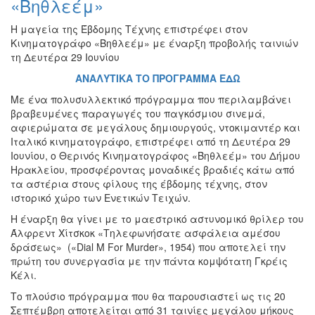
«Βηθλεέμ»
Εκθέσεις
Η μαγεία της Έβδομης Τέχνης επιστρέφει στον
Εκδηλώσεις
Κινηματογράφο «Βηθλεέμ» με έναρξη προβολής ταινιών
για
τη Δευτέρα 29 Ιουνίου
Παιδιά
ΑΝΑΛΥΤΙΚΑ ΤΟ ΠΡΟΓΡΑΜΜΑ ΕΔΩ
Άλλες
Εκδηλώσεις
Με ένα πολυσυλλεκτικό πρόγραμμα που περιλαμβάνει
βραβευμένες παραγωγές του παγκόσμιου σινεμά,
αφιερώματα σε μεγάλους δημιουργούς, ντοκιμαντέρ και
Ιταλικό κινηματογράφο, επιστρέφει από τη Δευτέρα 29
Ιουνίου, ο Θερινός Κινηματογράφος «Βηθλεέμ» του Δήμου
Ο
Ηρακλείου, προσφέροντας μοναδικές βραδιές κάτω από
ΤΟΠΟΣ
τα αστέρια στους φίλους της έβδομης τέχνης, στον
ΜΑΣ
ιστορικό χώρο των Ενετικών Τειχών.
Η έναρξη θα γίνει με το μαεστρικό αστυνομικό θρίλερ του
Ο
ΔΗΜΟΣ
Άλφρεντ Χίτσκοκ «Τηλεφωνήσατε ασφάλεια αμέσου
δράσεως» («Dial M For Murder», 1954) που αποτελεί την
πρώτη του συνεργασία με την πάντα κομψότατη Γκρέις
ΠΟΛΙΤΙΣΜΟΣ
Κέλι.
ΑΝΘΕΚΤΙΚΗ
Το πλούσιο πρόγραμμα που θα παρουσιαστεί ως τις 20
ΠΟΛΗ
Σεπτέμβρη αποτελείται από 31 ταινίες μεγάλου μήκους