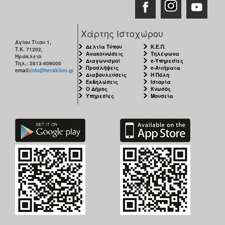
Χάρτης Ιστοχώρου
Αγίου Τίτου 1,
Δελτία Τύπου
Κ.Ε.Π.
Τ.Κ. 71202,
Ανακοινώσεις
Τηλέφωνα
Ηράκλειο
Διαγωνισμοί
e-Υπηρεσίες
Τηλ.: 2813-409000
Προσλήψεις
e-Αιτήματα
email:
info@heraklion.gr
Διαβουλεύσεις
Η Πόλη
Εκδηλώσεις
Ιστορία
Ο Δήμος
Κνωσός
Υπηρεσίες
Μουσεία