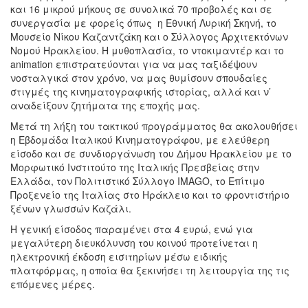
και 16 μικρού μήκους σε συνολικά 70 προβολές και σε
συνεργασία με φορείς όπως η Εθνική Λυρική Σκηνή, το
Μουσείο Νίκου Καζαντζάκη και ο Σύλλογος Αρχιτεκτόνων
Νομού Ηρακλείου. Η μυθοπλασία, το ντοκιμαντέρ και το
animation επιστρατεύονται για να μας ταξιδέψουν
νοσταλγικά στον χρόνο, να μας θυμίσουν σπουδαίες
στιγμές της κινηματογραφικής ιστορίας, αλλά και ν’
αναδείξουν ζητήματα της εποχής μας.
Μετά τη λήξη του τακτικού προγράμματος θα ακολουθήσει
η Εβδομάδα Ιταλικού Κινηματογράφου, με ελεύθερη
είσοδο και σε συνδιοργάνωση του Δήμου Ηρακλείου με το
Μορφωτικό Ινστιτούτο της Ιταλικής Πρεσβείας στην
Ελλάδα, τον Πολιτιστικό Σύλλογο IMAGO, το Επίτιμο
Προξενείο της Ιταλίας στο Ηράκλειο και το φροντιστήριο
ξένων γλωσσών Καζάλι.
Η γενική είσοδος παραμένει στα 4 ευρώ, ενώ για
μεγαλύτερη διευκόλυνση του κοινού προτείνεται η
ηλεκτρονική έκδοση εισιτηρίων μέσω ειδικής
πλατφόρμας, η οποία θα ξεκινήσει τη λειτουργία της τις
επόμενες μέρες.