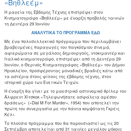
«Βηθλεέμ»
Εκθέσεις
Η μαγεία της Έβδομης Τέχνης επιστρέφει στον
Εκδηλώσεις
Κινηματογράφο «Βηθλεέμ» με έναρξη προβολής ταινιών
για
τη Δευτέρα 29 Ιουνίου
Παιδιά
ΑΝΑΛΥΤΙΚΑ ΤΟ ΠΡΟΓΡΑΜΜΑ ΕΔΩ
Άλλες
Εκδηλώσεις
Με ένα πολυσυλλεκτικό πρόγραμμα που περιλαμβάνει
βραβευμένες παραγωγές του παγκόσμιου σινεμά,
αφιερώματα σε μεγάλους δημιουργούς, ντοκιμαντέρ και
Ιταλικό κινηματογράφο, επιστρέφει από τη Δευτέρα 29
Ιουνίου, ο Θερινός Κινηματογράφος «Βηθλεέμ» του Δήμου
Ο
Ηρακλείου, προσφέροντας μοναδικές βραδιές κάτω από
ΤΟΠΟΣ
τα αστέρια στους φίλους της έβδομης τέχνης, στον
ΜΑΣ
ιστορικό χώρο των Ενετικών Τειχών.
Η έναρξη θα γίνει με το μαεστρικό αστυνομικό θρίλερ του
Ο
ΔΗΜΟΣ
Άλφρεντ Χίτσκοκ «Τηλεφωνήσατε ασφάλεια αμέσου
δράσεως» («Dial M For Murder», 1954) που αποτελεί την
πρώτη του συνεργασία με την πάντα κομψότατη Γκρέις
ΠΟΛΙΤΙΣΜΟΣ
Κέλι.
ΑΝΘΕΚΤΙΚΗ
Το πλούσιο πρόγραμμα που θα παρουσιαστεί ως τις 20
ΠΟΛΗ
Σεπτέμβρη αποτελείται από 31 ταινίες μεγάλου μήκους