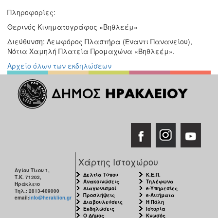
Πληροφορίες:
Θερινός Κινηματογράφος «Βηθλεέμ»
Διεύθυνση: Λεωφόρος Πλαστήρα (Έναντι Πανανείου),
Νότια Χαμηλή Πλατεία Προμαχώνα «Βηθλεέμ».
Αρχείο όλων των εκδηλώσεων
Χάρτης Ιστοχώρου
Αγίου Τίτου 1,
Δελτία Τύπου
Κ.Ε.Π.
Τ.Κ. 71202,
Ανακοινώσεις
Τηλέφωνα
Ηράκλειο
Διαγωνισμοί
e-Υπηρεσίες
Τηλ.: 2813-409000
Προσλήψεις
e-Αιτήματα
email:
info@heraklion.gr
Διαβουλεύσεις
Η Πόλη
Εκδηλώσεις
Ιστορία
Ο Δήμος
Κνωσός