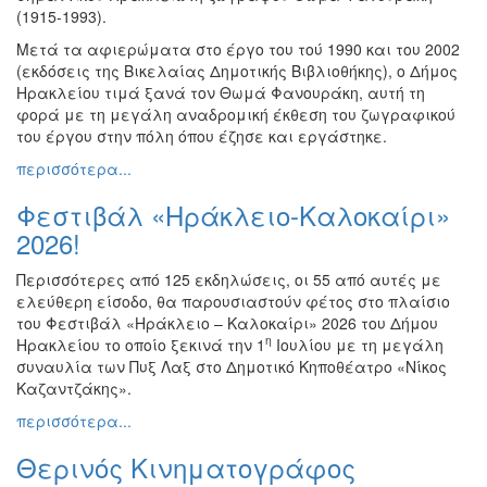
(1915-1993).
Ζωγραφική
Μετά τα αφιερώματα στο έργο του τού 1990 και του 2002
Φωτογραφία
(εκδόσεις της Βικελαίας Δημοτικής Βιβλιοθήκης), ο Δήμος
Τραγούδι
Ηρακλείου τιμά ξανά τον Θωμά Φανουράκη, αυτή τη
φορά με τη μεγάλη αναδρομική έκθεση του ζωγραφικού
Μουσική
του έργου στην πόλη όπου έζησε και εργάστηκε.
Κινηματογράφος
περισσότερα...
Χορός
Φεστιβάλ «Ηράκλειο-Καλοκαίρι»
Θέατρο
2026!
Παζάρι
Ειδών
Περισσότερες από 125 εκδηλώσεις, οι 55 από αυτές με
ελεύθερη είσοδο, θα παρουσιαστούν φέτος στο πλαίσιο
Συνέδρια
του Φεστιβάλ «Ηράκλειο – Καλοκαίρι» 2026 του Δήμου
Ημερίδες
η
Ηρακλείου το οποίο ξεκινά την 1
Ιουλίου με τη μεγάλη
-
συναυλία των Πυξ Λαξ στο Δημοτικό Κηποθέατρο «Νίκος
Διημερίδες
Καζαντζάκης».
Σεμινάρια-
περισσότερα...
Διαλέξεις-
Ομιλίες
Θερινός Κινηματογράφος
Διάφορες