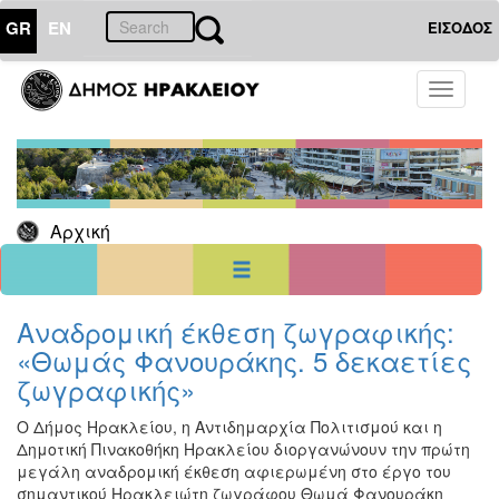
GR
EN
ΕΙΣΟΔΟΣ
17
Ιούλιος
Toggle
2026
navigati
Κυρ
Δευ
Τρι
Τετ
Πεμ
Παρ
Σαβ
1
2
3
4
5
6
7
8
9
10
11
Αρχική
12
13
14
15
16
17
18
19
20
21
22
23
24
25
26
27
28
29
30
31
<<
σήμερα
>>
Αναδρομική έκθεση ζωγραφικής:
«Θωμάς Φανουράκης. 5 δεκαετίες
ΗΜΕΡΟΛΟΓΙΟ
ΕΚΔΗΛΩΣΕΩΝ
ζωγραφικής»
Χριστούγεννα
Ο Δήμος Ηρακλείου, η Αντιδημαρχία Πολιτισμού και η
-
Δημοτική Πινακοθήκη Ηρακλείου διοργανώνουν την πρώτη
Πρωτοχρονιά
μεγάλη αναδρομική έκθεση αφιερωμένη στο έργο του
Βιβλίο
σημαντικού Ηρακλειώτη ζωγράφου Θωμά Φανουράκη