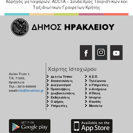
Χορηγός μεταφορών: ACCTA – Σύνδεσμος Τουριστικών και
Ταξιδιωτικών Γραφείων Κρήτης
Χάρτης Ιστοχώρου
Αγίου Τίτου 1,
Δελτία Τύπου
Κ.Ε.Π.
Τ.Κ. 71202,
Ανακοινώσεις
Τηλέφωνα
Ηράκλειο
Διαγωνισμοί
e-Υπηρεσίες
Τηλ.: 2813-409000
Προσλήψεις
e-Αιτήματα
email:
info@heraklion.gr
Διαβουλεύσεις
Η Πόλη
Εκδηλώσεις
Ιστορία
Ο Δήμος
Κνωσός
Υπηρεσίες
Μουσεία