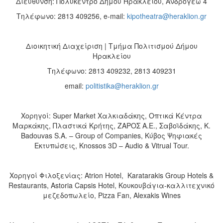
Διεύθυνση: Πολύκεντρο Δήμου Ηρακλείου, Ανδρόγεω 4
Τηλέφωνο: 2813 409256, e-mail:
kipotheatra@heraklion.gr
Διοικητική Διαχείριση | Τμήμα Πολιτισμού Δήμου
Ηρακλείου
Τηλέφωνο: 2813 409232, 2813 409231
email:
politistika@heraklion.gr
Χορηγοί: Super Market Χαλκιαδάκης, Οπτικά Κέντρα
Μαρκάκης, Πλαστικά Κρήτης, ΖΑΡΟΣ Α.Ε., Σαβοϊδάκης, K.
Badouvas S.A. – Group of Companies, Κύβος Ψηφιακές
Εκτυπώσεις, Knossos 3D – Audio & Vitrual Tour.
Χορηγοί Φιλοξενίας: Atrion Hotel, Karatarakis Group Hotels &
Restaurants, Astoria Capsis Hotel, Κουκουβάγια-καλλιτεχνικό
μεζεδοπωλείο, Pizza Fan, Alexakis Wines