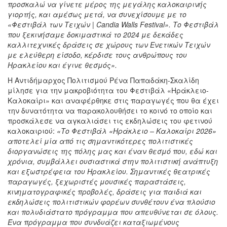
προσκαλώ να γίνετε μέρος της μεγάλης καλοκαιρινής
γιορτής, και αμέσως μετά, να συνεχίσουμε με το
«Φεστιβάλ των Τειχών | Candia Walls Festival». Το Φεστιβάλ
που ξεκινήσαμε δοκιμαστικά το 2024 με δεκάδες
καλλιτεχνικές δράσεις σε χώρους των Ενετικών Τειχών
με ελεύθερη είσοδο, κέρδισε τους ανθρώπους του
Ηρακλείου και έγινε θεσμός».
Η Αντιδήμαρχος Πολιτισμού Ρένα Παπαδάκη-Σκαλίδη
μίλησε για την μακροβιότητα του Φεστιβάλ «Ηράκλειο-
Καλοκαίρι» και αναφέρθηκε στις παραγωγές που θα έχει
την δυνατότητα να παρακολουθήσει το κοινό το οποίο και
προσκάλεσε να αγκαλιάσει τις εκδηλώσεις του φετινού
καλοκαιριού:
«Το Φεστιβάλ «Ηράκλειο – Καλοκαίρι 2026»
αποτελεί μία από τις σημαντικότερες πολιτιστικές
διοργανώσεις της πόλης μας και έναν θεσμό που, εδώ και
χρόνια, συμβάλλει ουσιαστικά στην πολιτιστική ανάπτυξη
και εξωστρέφεια του Ηρακλείου. Σημαντικές θεατρικές
παραγωγές, ξεχωριστές μουσικές παραστάσεις,
κινηματογραφικές προβολές, δράσεις για παιδιά και
εκδηλώσεις πολιτιστικών φορέων συνθέτουν ένα πλούσιο
και πολυδιάστατο πρόγραμμα που απευθύνεται σε όλους.
Ένα πρόγραμμα που συνδυάζει καταξιωμένους