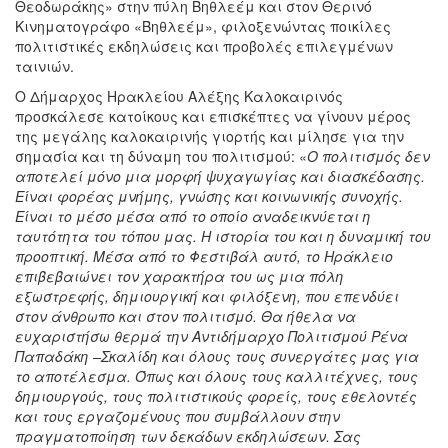
Θεοδωράκης» στην πύλη Βηθλεέμ και στον Θερινό
Κινηματογράφο «Βηθλεέμ», φιλοξενώντας ποικίλες
πολιτιστικές εκδηλώσεις και προβολές επιλεγμένων
ταινιών.
Ο Δήμαρχος Ηρακλείου Αλέξης Καλοκαιρινός
προσκάλεσε κατοίκους και επισκέπτες να γίνουν μέρος
της μεγάλης καλοκαιρινής γιορτής και μίλησε για την
σημασία και τη δύναμη του πολιτισμού: «
Ο πολιτισμός δεν
αποτελεί μόνο μια μορφή ψυχαγωγίας και διασκέδασης.
Είναι φορέας μνήμης, γνώσης και κοινωνικής συνοχής.
Είναι το μέσο μέσα από το οποίο αναδεικνύεται η
ταυτότητα του τόπου μας. Η ιστορία του και η δυναμική του
προοπτική. Μέσα από το Φεστιβάλ αυτό, το Ηράκλειο
επιβεβαιώνει τον χαρακτήρα του ως μια πόλη
εξωστρεφής, δημιουργική και φιλόξενη, που επενδύει
στον άνθρωπο και στον πολιτισμό. Θα ήθελα να
ευχαριστήσω θερμά την Αντιδήμαρχο Πολιτισμού Ρένα
Παπαδάκη –Σκαλίδη και όλους τους συνεργάτες μας για
το αποτέλεσμα. Όπως και όλους τους καλλιτέχνες, τους
δημιουργούς, τους πολιτιστικούς φορείς, τους εθελοντές
και τους εργαζομένους που συμβάλλουν στην
πραγματοποίηση των δεκάδων εκδηλώσεων. Σας